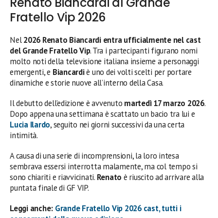
Renato Biancardi al Grande
Fratello Vip 2026
Nel
2026 Renato Biancardi entra ufficialmente nel cast
del Grande Fratello Vip
. Tra i partecipanti figurano nomi
molto noti della televisione italiana insieme a personaggi
emergenti, e
Biancardi
è uno dei volti scelti per portare
dinamiche e storie nuove all’interno della Casa.
Il debutto dell’edizione è avvenuto
martedì 17 marzo 2026
.
Dopo appena una settimana è scattato un bacio tra lui e
Lucia Ilardo
, seguito nei giorni successivi da una certa
intimità.
A causa di una serie di incomprensioni, la loro intesa
sembrava essersi interrotta malamente, ma col tempo si
sono chiariti e riavvicinati.
Renato
è riuscito ad arrivare alla
puntata finale di GF VIP.
Leggi anche:
Grande Fratello Vip 2026 cast, tutti i