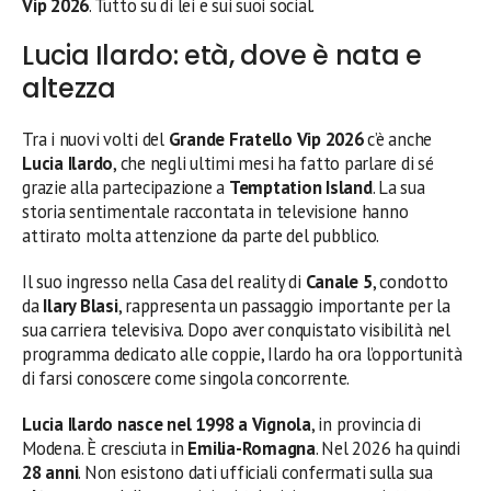
Vip 2026
. Tutto su di lei e sui suoi social.
Lucia Ilardo: età, dove è nata e
altezza
Tra i nuovi volti del
Grande Fratello Vip 2026
c’è anche
Lucia Ilardo
, che negli ultimi mesi ha fatto parlare di sé
grazie alla partecipazione a
Temptation Island
. La sua
storia sentimentale raccontata in televisione hanno
attirato molta attenzione da parte del pubblico.
Il suo ingresso nella Casa del reality di
Canale 5
, condotto
da
Ilary Blasi
, rappresenta un passaggio importante per la
sua carriera televisiva. Dopo aver conquistato visibilità nel
programma dedicato alle coppie, Ilardo ha ora l’opportunità
di farsi conoscere come singola concorrente.
Lucia Ilardo nasce nel 1998 a Vignola
, in provincia di
Modena. È cresciuta in
Emilia-Romagna
. Nel 2026 ha quindi
28 anni
. Non esistono dati ufficiali confermati sulla sua