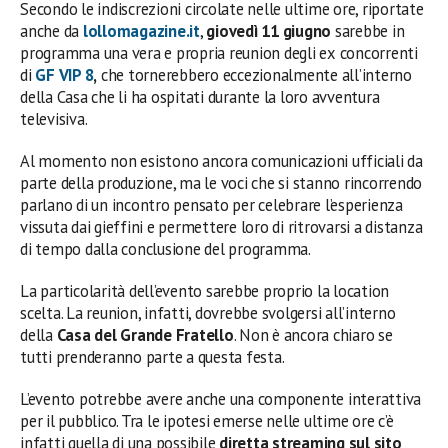
Secondo le indiscrezioni circolate nelle ultime ore, riportate
anche da
lollomagazine.it
,
giovedì 11 giugno
sarebbe in
programma una vera e propria reunion degli ex concorrenti
di
GF VIP 8
,
che tornerebbero eccezionalmente all’interno
della Casa che li ha ospitati durante la loro avventura
televisiva.
Al momento non esistono ancora comunicazioni ufficiali da
parte della produzione, ma le voci che si stanno rincorrendo
parlano di un incontro pensato per celebrare l’esperienza
vissuta dai gieffini e permettere loro di ritrovarsi a distanza
di tempo dalla conclusione del programma.
La particolarità dell’evento sarebbe proprio la location
scelta. La reunion, infatti, dovrebbe svolgersi all’interno
della
Casa del Grande Fratello
. Non è ancora chiaro se
tutti prenderanno parte a questa festa.
L’evento potrebbe avere anche una componente interattiva
per il pubblico. Tra le ipotesi emerse nelle ultime ore c’è
infatti quella di una possibile
diretta streaming sul sito