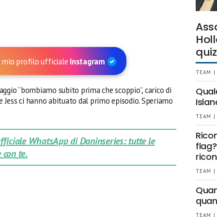
Ass
Holl
quiz
 mio profilo ufficiale
Instagram
TEAM |
aggio “bombiamo subito prima che scoppio”, carico di
Qual
 e Jess ci hanno abituato dal primo episodio. Speriamo
Islan
TEAM |
Rico
 ufficiale WhatsApp di Daninseries: tutte le
flag?
 con te.
ricon
TEAM |
Quant
quan
TEAM |