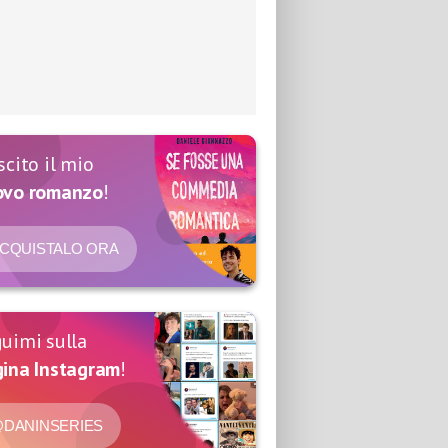
scito il mio
ovo romanzo
!
CQUISTALO ORA
uimi sulla
ina Instagram
!
DANINSERIES