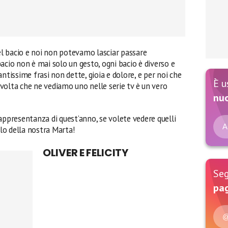
del bacio e noi non potevamo lasciar passare
acio non è mai solo un gesto, ogni bacio è diverso e
ntissime frasi non dette, gioia e dolore, e per noi che
È u
volta che ne vediamo uno nelle serie tv è un vero
nu
appresentanza di quest’anno, se volete vedere quelli
A
olo della nostra Marta!
OLIVER E FELICITY
Seg
pag
@