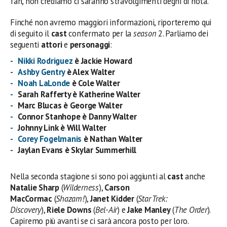
fan, non crediamo ci saranno stravolgimenti degni di nota.
Finché non avremo maggiori informazioni, riporteremo qui
di seguito il
cast
confermato per la
season
2. Parliamo dei
seguenti
attori
e
personaggi
:
Nikki Rodriguez
è Jackie Howard
Ashby Gentry
è Alex Walter
Noah LaLonde
è Cole Walter
Sarah Rafferty è Katherine Walter
Marc Blucas è George Walter
Connor Stanhope è Danny Walter
Johnny Link è Will Walter
Corey Fogelmanis
è Nathan Walter
Jaylan Evans è Skylar Summerhill
Nella seconda stagione si sono poi aggiunti al
cast
anche
Natalie Sharp
(
Wilderness
),
Carson
MacCormac
(
Shazam!
),
Janet Kidder
(
Star Trek:
Discovery
),
Riele Downs
(
Bel-Air
) e
Jake Manley
(
The Order
).
Capiremo più avanti se ci sarà ancora posto per loro.