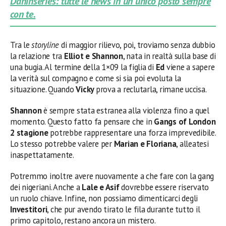
Daninseries: tutte le news in un unico posto sempre
con te.
Tra le
storyline
di maggior rilievo, poi, troviamo senza dubbio
la relazione tra
Elliot e Shannon
, nata in realtà sulla base di
una bugia. Al termine della 1×09 la figlia di
Ed
viene a sapere
la verità sul compagno e come si sia poi evoluta la
situazione. Quando
Vicky
prova a reclutarla, rimane uccisa.
Shannon
è sempre stata estranea alla violenza fino a quel
momento. Questo fatto fa pensare che in
Gangs of London
2 stagione
potrebbe rappresentare una forza imprevedibile.
Lo stesso potrebbe valere per
Marian e Floriana
, alleatesi
inaspettatamente.
Potremmo inoltre avere nuovamente a che fare con la gang
dei nigeriani. Anche a
Lale e Asif
dovrebbe essere riservato
un ruolo chiave. Infine, non possiamo dimenticarci degli
Investitori
, che pur avendo tirato le fila durante tutto il
primo capitolo, restano ancora un mistero.