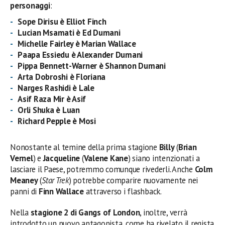
personaggi
:
Sope Dirisu
è Elliot Finch
Lucian Msamati
è Ed Dumani
Michelle Fairley è Marian Wallace
Paapa Essiedu
è Alexander Dumani
Pippa Bennett-Warner
è Shannon Dumani
Arta Dobroshi è Floriana
Narges Rashidi è Lale
Asif Raza Mir è Asif
Orli Shuka è Luan
Richard Pepple è Mosi
Nonostante al temine della prima stagione
Billy
(
Brian
Vernel
) e
Jacqueline
(
Valene Kane
) siano intenzionati a
lasciare il Paese, potremmo comunque rivederli. Anche
Colm
Meaney
(
Star Trek
) potrebbe comparire nuovamente nei
panni di
Finn Wallace
attraverso i flashback.
Nella
stagione 2 di Gangs of London
, inoltre, verrà
introdotto un nuovo antagonista, come ha rivelato il regista