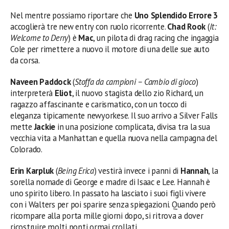
Nel mentre possiamo riportare che
Uno Splendido Errore 3
accoglierà tre new entry con ruolo ricorrente.
Chad Rook
(
It:
Welcome to Derry
) è
Mac
, un pilota di drag racing che ingaggia
Cole per rimettere a nuovo il motore di una delle sue auto
da corsa.
Naveen Paddock
(
Stoffa da campioni – Cambio di gioco
)
interpreterà
Eliot
, il nuovo stagista dello zio Richard, un
ragazzo affascinante e carismatico, con un tocco di
eleganza tipicamente newyorkese. Il suo arrivo a Silver Falls
mette
Jackie
in una posizione complicata, divisa tra la sua
vecchia vita a Manhattan e quella nuova nella campagna del
Colorado.
Erin Karpluk
(
Being Erica
) vestirà invece i panni di
Hannah
, la
sorella nomade di George e madre di Isaac e Lee. Hannah è
uno spirito libero. In passato ha lasciato i suoi figli vivere
con i Walters per poi sparire senza spiegazioni. Quando però
ricompare alla porta mille giorni dopo, si ritrova a dover
ricostruire molti ponti ormai crollati.