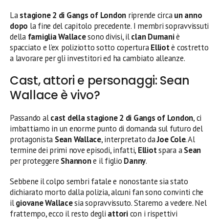
La
stagione 2 di Gangs of London
riprende circa
un anno
dopo
la fine del capitolo precedente. I membri sopravvissuti
della
famiglia Wallace
sono divisi, il
clan Dumani
è
spacciato e l’ex poliziotto sotto copertura
Elliot
è costretto
a lavorare per gli investitori ed ha cambiato alleanze.
Cast, attori e personaggi: Sean
Wallace è vivo?
Passando al
cast della stagione 2 di Gangs of London
, ci
imbattiamo in un enorme punto di domanda sul futuro del
protagonista
Sean Wallace
, interpretato da
Joe Cole
. Al
termine dei primi nove episodi, infatti,
Elliot
spara a
Sean
per proteggere
Shannon
e il figlio
Danny
.
Sebbene il colpo sembri fatale e nonostante sia stato
dichiarato morto dalla polizia, alcuni fan sono convinti che
il
giovane Wallace
sia sopravvissuto. Staremo a vedere. Nel
frattempo, ecco il resto degli
attori
con i rispettivi