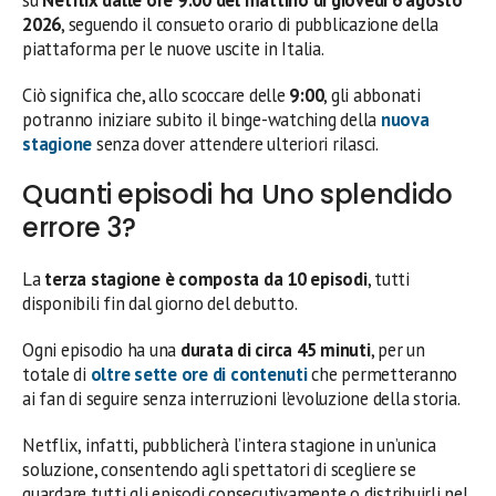
su
Netflix dalle ore 9:00 del mattino di giovedì 6 agosto
2026
, seguendo il consueto orario di pubblicazione della
piattaforma per le nuove uscite in Italia.
Ciò significa che, allo scoccare delle
9:00
, gli abbonati
potranno iniziare subito il binge-watching della
nuova
stagione
senza dover attendere ulteriori rilasci.
Quanti episodi ha Uno splendido
errore 3?
La
terza stagione è composta da 10 episodi
, tutti
disponibili fin dal giorno del debutto.
Ogni episodio ha una
durata di circa 45 minuti
, per un
totale di
oltre sette ore di contenuti
che permetteranno
ai fan di seguire senza interruzioni l’evoluzione della storia.
Netflix, infatti, pubblicherà l’intera stagione in un’unica
soluzione, consentendo agli spettatori di scegliere se
guardare tutti gli episodi consecutivamente o distribuirli nel