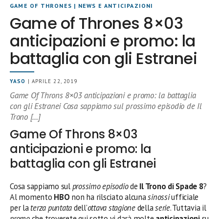
GAME OF THRONES
|
NEWS E ANTICIPAZIONI
Game of Thrones 8×03
anticipazioni e promo: la
battaglia con gli Estranei
YASO
| APRILE 22, 2019
Game Of Throns 8×03 anticipazioni e promo: la battaglia
con gli Estranei Cosa sappiamo sul prossimo episodio de Il
Trono […]
Game Of Throns 8×03
anticipazioni e promo: la
battaglia con gli Estranei
Cosa sappiamo sul
prossimo episodio
de
Il Trono di Spade 8
?
Al momento
HBO
non ha rilsciato alcuna
sinossi
ufficiale
per la
terza puntata
dell’
ottava stagione
della
serie
. Tuttavia il
promo
che troverete qui sotto vi darà molte
anticipazioni
su