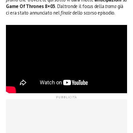
Game Of Thrones 8×03
. D’altronde il focus della
trama
già
ci era stato annunciato nel
finale
dello scorso episodio.