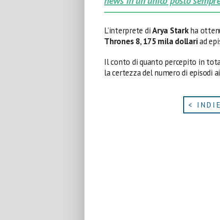
news in un unico posto sempre
L’interprete di
Arya Stark
ha ottenu
Thrones 8
,
175 mila dollari
ad epi
Il conto di quanto percepito in to
la certezza del numero di episodi ai 
< INDI