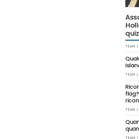
Ass
Holl
quiz
TEAM |
Qual
Islan
TEAM |
Rico
flag?
ricon
TEAM |
Quant
quan
TEAM |