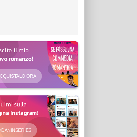
scito il mio
ovo romanzo
!
CQUISTALO ORA
uimi sulla
ina Instagram
!
DANINSERIES