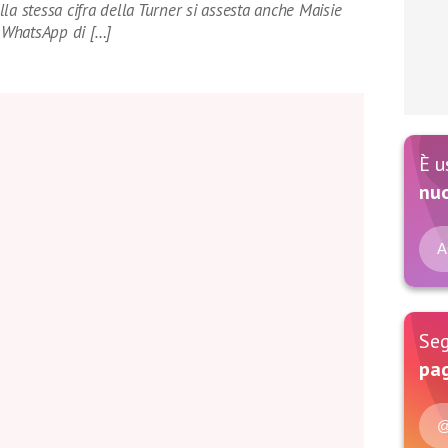
la stessa cifra della Turner si assesta anche Maisie
e WhatsApp di […]
È u
nu
A
Seg
pag
@