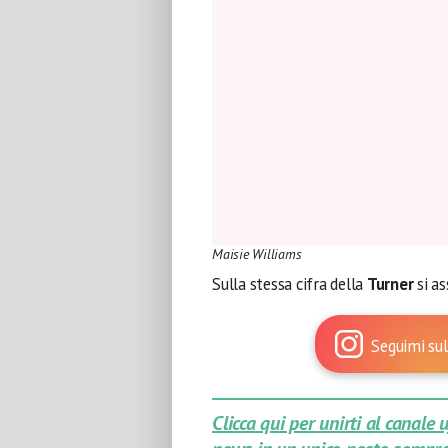
Maisie Williams
Sulla stessa cifra della
Turner
si a
Seguimi sul
Clicca qui per unirti al canale