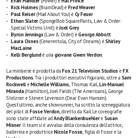
Evan Handler
(Power) è
Hal Prince
Rick Holmes
(BrainDead) è
Fred Weaver
Paul Reiser
(Mad About You) è
Cy Feuer
Ethan Slater
(SpongeBob SquarePants, Law & Order:
Special Victims Unit) è
Joel Grey
Byron Jennings
(Law & Order) è
George Abbott
Laura Osnes
(Cenerentola, City of Dreams) è
Shirley
MacLaine
Kelli Berglund
è una
giovane Gwen Verdon
.
La miniserie è prodotta da
Fox 21 Television Studios
e
FX
Productions
. Tra i produttori esecutivi figurano, oltre a
Sam
Rockwell
e
Michelle Williams
, Thomas Kail,
Lin-Manuel
Miranda
(Hamilton), Joel Fields (The Americans), George
Stelzner e Steven Levenson (Dear Evan Hansen).
Quest’ultimo, anche showrunner, ha scritto la sceneggiatura
del pilot di
Fosse Verdon
, diretto da Kail. Le coreografie
sono state affidate ad
Andy Blankenbuehler
e
Susan
Misner
. Il team si è avvalso della consulenza dell’attrice,
ballerina e produttrice
Nicole Fosse
, figlia di Fosse e la