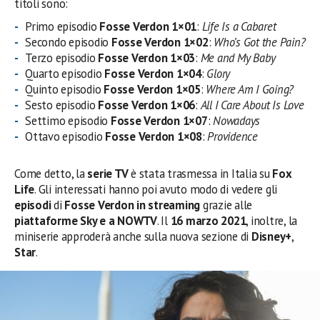
titoli sono:
Primo episodio
Fosse Verdon 1×01
:
Life Is a Cabaret
Secondo episodio
Fosse Verdon 1×02
:
Who’s Got the Pain?
Terzo episodio
Fosse Verdon 1×03
:
Me and My Baby
Quarto episodio
Fosse Verdon 1×04
:
Glory
Quinto episodio
Fosse Verdon 1×05
:
Where Am I Going?
Sesto episodio
Fosse Verdon 1×06
:
All I Care About Is Love
Settimo episodio
Fosse Verdon 1×07
:
Nowadays
Ottavo episodio
Fosse Verdon 1×08
:
Providence
Come detto, la
serie TV
è stata trasmessa in Italia su
Fox
Life
. Gli interessati hanno poi avuto modo di vedere gli
episodi
di
Fosse Verdon in streaming
grazie alle
piattaforme Sky e a NOWTV
. Il
16 marzo 2021
, inoltre, la
miniserie approderà anche sulla nuova sezione di
Disney+
,
Star
.