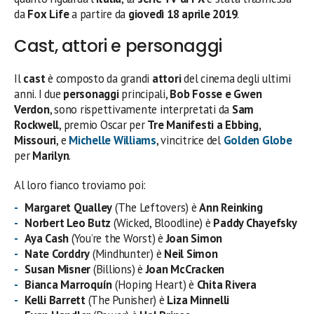
da
Fox Life
a partire da
giovedì 18 aprile 2019
.
Cast, attori e personaggi
Il
cast
è composto da grandi
attori
del cinema degli ultimi
anni. I due
personaggi
principali,
Bob Fosse e Gwen
Verdon
, sono rispettivamente interpretati da
Sam
Rockwell
, premio Oscar per
Tre Manifesti a Ebbing,
Missouri
, e
Michelle Williams
, vincitrice del
Golden Globe
per
Marilyn
.
Al loro fianco troviamo poi:
Margaret Qualley
(The Leftovers) è
Ann Reinking
Norbert Leo Butz
(Wicked, Bloodline) è
Paddy Chayefsky
Aya Cash
(You’re the Worst) è
Joan Simon
Nate Corddry
(Mindhunter) è
Neil Simon
Susan Misner
(Billions) è
Joan McCracken
Bianca Marroquín
(Hoping Heart) è
Chita Rivera
Kelli Barrett
(The Punisher) è
Liza Minnelli