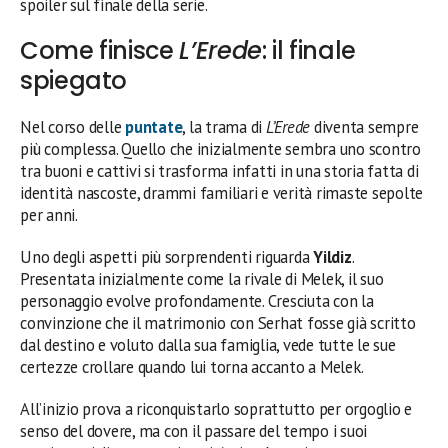
spoiler sul finale della serie.
Come finisce
L’Erede
: il finale
spiegato
Nel corso delle
puntate
, la trama di
L’Erede
diventa sempre
più complessa. Quello che inizialmente sembra uno scontro
tra buoni e cattivi si trasforma infatti in una storia fatta di
identità nascoste, drammi familiari e verità rimaste sepolte
per anni.
Uno degli aspetti più sorprendenti riguarda
Yildiz
.
Presentata inizialmente come la rivale di Melek, il suo
personaggio evolve profondamente. Cresciuta con la
convinzione che il matrimonio con Serhat fosse già scritto
dal destino e voluto dalla sua famiglia, vede tutte le sue
certezze crollare quando lui torna accanto a Melek.
All’inizio prova a riconquistarlo soprattutto per orgoglio e
senso del dovere, ma con il passare del tempo i suoi