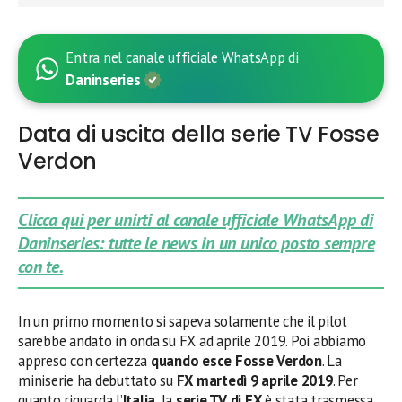
Entra nel canale ufficiale WhatsApp di
Daninseries
Data di uscita della serie TV Fosse
Verdon
Clicca qui per unirti al canale ufficiale WhatsApp di
Daninseries: tutte le news in un unico posto sempre
con te.
In un primo momento si sapeva solamente che il pilot
sarebbe andato in onda su FX ad aprile 2019. Poi abbiamo
appreso con certezza
quando esce Fosse Verdon
. La
miniserie ha debuttato su
FX
martedì 9 aprile 2019
. Per
quanto riguarda l’
Italia
, la
serie TV di FX
è stata trasmessa