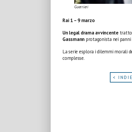
Guerrieri
Rai 1 – 9 marzo
Un legal drama avvincente
tratto
Gassmann
protagonista nei panni
La serie esplora i dilemmi morali del
complesse.
< INDI