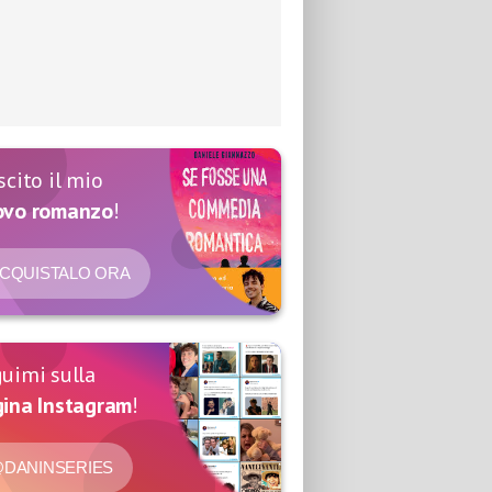
scito il mio
ovo romanzo
!
CQUISTALO ORA
uimi sulla
ina Instagram
!
DANINSERIES