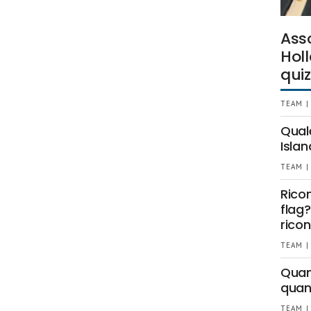
Ass
Holl
quiz
TEAM |
Qual
Islan
TEAM |
Rico
flag?
ricon
TEAM |
Quant
quan
TEAM |