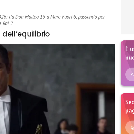
 2026: da Don Matteo 15 a Mare Fuori 6, passando per
e Rai 2
 dell’equilibrio
È u
nu
A
Seg
pag
@