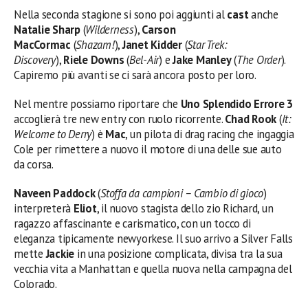
Nella seconda stagione si sono poi aggiunti al
cast
anche
Natalie Sharp
(
Wilderness
),
Carson
MacCormac
(
Shazam!
),
Janet Kidder
(
Star Trek:
Discovery
),
Riele Downs
(
Bel-Air
) e
Jake Manley
(
The Order
).
Capiremo più avanti se ci sarà ancora posto per loro.
Nel mentre possiamo riportare che
Uno Splendido Errore 3
accoglierà tre new entry con ruolo ricorrente.
Chad Rook
(
It:
Welcome to Derry
) è
Mac
, un pilota di drag racing che ingaggia
Cole per rimettere a nuovo il motore di una delle sue auto
da corsa.
Naveen Paddock
(
Stoffa da campioni – Cambio di gioco
)
interpreterà
Eliot
, il nuovo stagista dello zio Richard, un
ragazzo affascinante e carismatico, con un tocco di
eleganza tipicamente newyorkese. Il suo arrivo a Silver Falls
mette
Jackie
in una posizione complicata, divisa tra la sua
vecchia vita a Manhattan e quella nuova nella campagna del
Colorado.