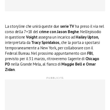
La storyline che unirà queste due
serie TV
ha preso il via nel
corso della 7×18 del
crime con Jason Beghe
. Nell’episodio
in questione
Voight
assegna un incarico ad
Hailey Upton
,
interpretata da
Tracy Spiridakos
, che la porta a spostarsi
temporaneamente a New York, per collaborare con il
Federal Bureau. Nel prossimo appuntamento con
FBI
,
previsto per il 31 marzo, ritroveremo l’agente di
Chicago
PD
nella Grande Mela, al fianco di
Maggie Bell e Omar
Zidan
.