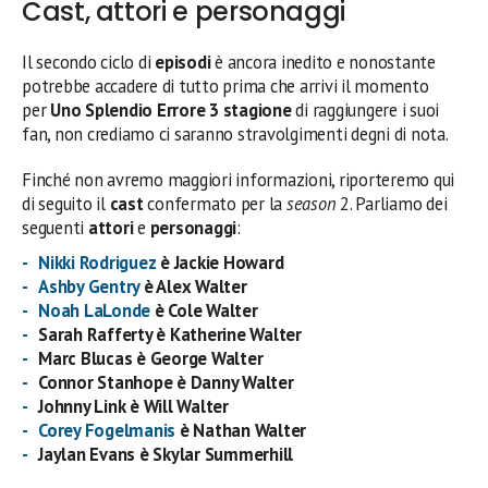
Cast, attori e personaggi
Il secondo ciclo di
episodi
è ancora inedito e nonostante
potrebbe accadere di tutto prima che arrivi il momento
per
Uno Splendio Errore 3 stagione
di raggiungere i suoi
fan, non crediamo ci saranno stravolgimenti degni di nota.
Finché non avremo maggiori informazioni, riporteremo qui
di seguito il
cast
confermato per la
season
2. Parliamo dei
seguenti
attori
e
personaggi
:
Nikki Rodriguez
è Jackie Howard
Ashby Gentry
è Alex Walter
Noah LaLonde
è Cole Walter
Sarah Rafferty è Katherine Walter
Marc Blucas è George Walter
Connor Stanhope è Danny Walter
Johnny Link è Will Walter
Corey Fogelmanis
è Nathan Walter
Jaylan Evans è Skylar Summerhill