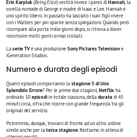
Erin Karpluk
(
Being Erica
) vestirà invece i panni di
Hannah
, la
sorella nomade di George e madre di Isaac e Lee. Hannah è
uno spirito libero. In passato ha lasciato i suoi figli vivere
con i Walters per poi sparire senza spiegazioni. Quando però
ricompare alla porta mille giorni dopo, si ritrova a dover
ricostruire molti ponti ormai crollati.
La
serie TV
è una produzione
Sony Pictures Television
e
iGeneration Studios.
Numero e durata degli episodi
Quanti episodi comporranno la
stagione 3 di Uno
Splendido Errore
? Per le prime due stagioni,
Netflix
ha
ordinato 10
episodi
in totale ciascuna, della
durata
di 45
minuti circa, cifra che ricorre con grande frequenza tra gli
originali del servizio.
Potremmo, dunque, trovarci di fronte ad un altro ordine
simile anche per la
terza stagione
. Restiamo in attesa di
ulteriori novità.