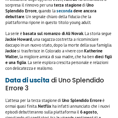
sorpresa il rinnovo per una
terza stagione
di
Uno
Splendido Errore
, quando la
seconda
deve ancora
debuttare
. Un segnale chiaro della fiducia che la
piattaforma ripone in questo titolo young adult.
La serie è
basata sul romanzo di Ali Novak
. La storia segue
Jackie Howard
, una ragazza costretta a ricominciare
daccapo in un nuovo stato, dopo la morte della sua famiglia.
Jackie
si trasferisce in Colorado a vivere con
Katherine
Walter
, la migliore amica di sua madre, che ha ben
dieci figli
e una figlia
. La serie esplora crescita personale e relazioni
con delicatezza e realismo.
Data di uscita
di Uno Splendido
Errore 3
L’attesa per la terza stagione di
Uno Splendido Errore
è
ormai quasi finita.
Netflix
ha infatti annunciato che i nuovi
episodi debutteranno sulla piattaforma il
6 agosto
,
riportando gli spettatori tra le vicende sentimentali e