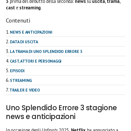
3
prima del debutto della seconda:
news
su
uscita
,
trama
,
cast
e
streaming
.
Contenuti
NEWS E ANTICIPAZIONI
DATA DI USCITA
LA TRAMA DI UNO SPLENDIDO ERRORE 3
CAST, ATTORI E PERSONAGGI
EPISODI
STREAMING
TRAILER E VIDEO
Uno Splendido Errore 3 stagione
news e anticipazioni
In occasione degli
Upfronts
2025,
Netflix
ha annunciato a