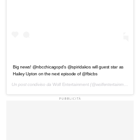
Big news! @nbcchicagopd’s @spiridakos will guest star as
Hailey Upton on the next episode of @fbicbs
Un post condiviso da
Wolf Entertainment
(@wolfentertainment) in data: