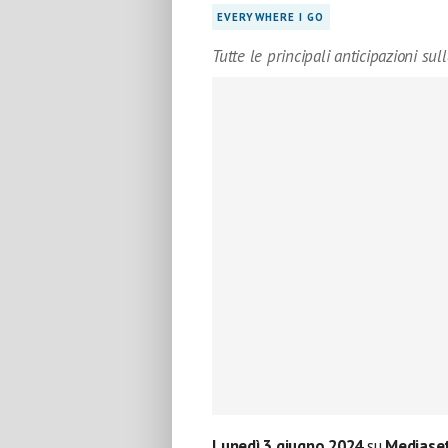
EVERYWHERE I GO
Tutte le principali anticipazioni s
Lunedì 3
giugno 2024
su
Mediaset