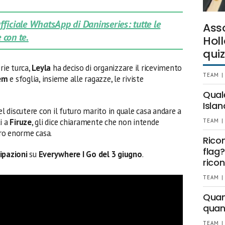
 ufficiale WhatsApp di Daninseries: tutte le
Ass
 con te.
Holl
quiz
ie turca,
Leyla
ha deciso di organizzare il ricevimento
TEAM |
em
e sfoglia, insieme alle ragazze, le riviste
Qual
Islan
el discutere con il futuro marito in quale casa andare a
i a
Firuze
, gli dice chiaramente che non intende
TEAM |
oro enorme casa.
Rico
flag?
ipazioni
su
Everywhere I Go
del 3 giugno
.
ricon
TEAM |
Quant
quan
TEAM |