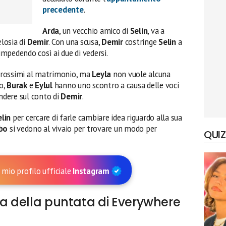
precedente
.
Arda
, un vecchio amico di
Selin
, va a
elosia di
Demir
. Con una scusa,
Demir
costringe
Selin
a
 impedendo così ai due di vedersi.
rossimi al matrimonio, ma
Leyla
non vuole alcuna
o,
Burak
e
Eylul
hanno uno scontro a causa delle voci
ondere sul conto di
Demir
.
elin
per cercare di farle cambiare idea riguardo alla sua
Ibo
si vedono al vivaio per trovare un modo per
QUIZ
 mio profilo ufficiale
Instagram
ma della puntata di Everywhere