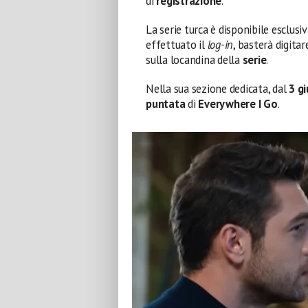
di
registrazione
.
La serie turca è disponibile esclus
effettuato il
log-in
, basterà digitar
sulla locandina della
serie
.
Nella sua sezione dedicata, dal
3
g
puntata
di
Everywhere I Go
.