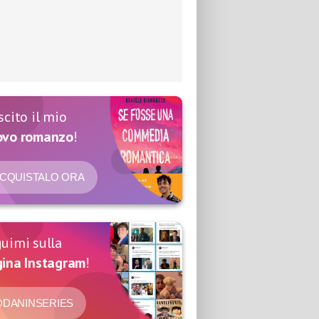
scito il mio
ovo romanzo
!
CQUISTALO ORA
uimi sulla
ina Instagram
!
DANINSERIES