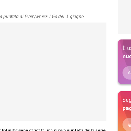
ulla puntata di Everywhere I Go del 3 giugno
È u
nu
A
Seg
pag
@
 Infinity
viene caricata una nuova
puntata
della
serie