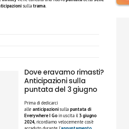
ticipazioni
sulla
trama
.
Dove eravamo rimasti?
Anticipazioni sulla
puntata del 3 giugno
Prima di dedicarci
alle
anticipazioni
sulla
puntata di
Everywhere I Go
in uscita il
3 giugno
2024
, ricordiamo velocemente cos’è
accaduto durante l’
appuntamento