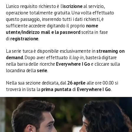
L’unico requisito richiesto è l’
iscrizione
al servizio,
operazione totalmente gratuita. Una volta effettuato
questo passaggio, inserendo tutti i dati richiesti, è
sufficiente accedere digitando il proprio
nome
utente/indirizzo mail e la password
scelta in fase
di
registrazione
.
La serie turca è disponibile esclusivamente in
streaming
on
demand
. Dopo aver effettuato il
log-in
, basterà digitare
nella barra delle ricerche
Everywhere I Go
e cliccare sulla
locandina della
serie
.
Nella sua sezione dedicata, dal
26 aprile
alle ore 00.00 si
troverà in lista la
prima puntata
di
Everywhere I Go
.