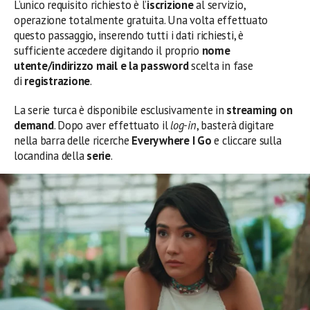
L’unico requisito richiesto è l’
iscrizione
al servizio,
operazione totalmente gratuita. Una volta effettuato
questo passaggio, inserendo tutti i dati richiesti, è
sufficiente accedere digitando il proprio
nome
utente/indirizzo mail e la password
scelta in fase
di
registrazione
.
La serie turca è disponibile esclusivamente in
streaming
on
demand
. Dopo aver effettuato il
log-in
, basterà digitare
nella barra delle ricerche
Everywhere I Go
e cliccare sulla
locandina della
serie
.