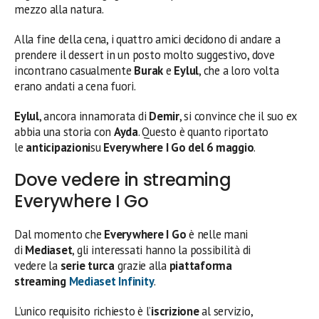
mezzo alla natura.
Alla fine della cena, i quattro amici decidono di andare a
prendere il dessert in un posto molto suggestivo, dove
incontrano casualmente
Burak
e
Eylul
, che a loro volta
erano andati a cena fuori.
Eylul
, ancora innamorata di
Demir
, si convince che il suo ex
abbia una storia con
Ayda
. Questo è quanto riportato
le
anticipazioni
su
Everywhere I Go
del 6 maggio
.
Dove vedere in streaming
Everywhere I Go
Dal momento che
Everywhere I Go
è nelle mani
di
Mediaset
, gli interessati hanno la possibilità di
vedere la
serie turca
grazie alla
piattaforma
streaming
Mediaset Infinity
.
L’unico requisito richiesto è l’
iscrizione
al servizio,