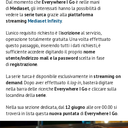
Dal momento che
Everywhere I Go
è nelle mani
di
Mediaset
, gli interessati hanno la possibilità di
vedere la
serie turca
grazie alla
piattaforma
streaming
Mediaset Infinity
.
L’unico requisito richiesto è l’
iscrizione
al servizio,
operazione totalmente gratuita. Una volta effettuato
questo passaggio, inserendo tutti i dati richiesti, è
sufficiente accedere digitando il proprio
nome
utente/indirizzo mail e la password
scelta in fase
di
registrazione
.
La serie turca è disponibile esclusivamente in
streaming
on
demand
. Dopo aver effettuato il
log-in
, basterà digitare
nella barra delle ricerche
Everywhere I Go
e cliccare sulla
locandina della
serie
.
Nella sua sezione dedicata, dal
12 giugno
alle ore 00.00 si
troverà in lista questa
nuova puntata
di
Everywhere I Go
.