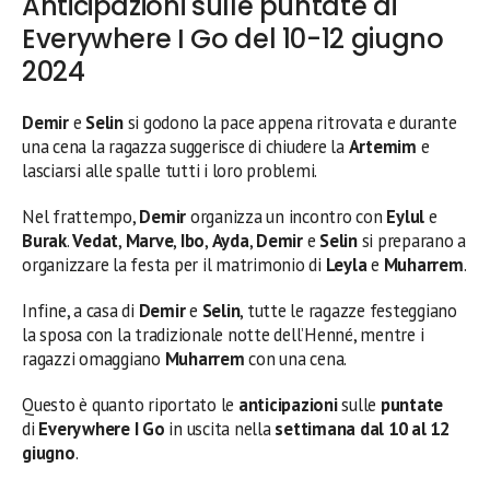
Anticipazioni sulle puntate di
Everywhere I Go del 10-12 giugno
2024
Demir
e
Selin
si godono la pace appena ritrovata e durante
una cena la ragazza suggerisce di chiudere la
Artemim
e
lasciarsi alle spalle tutti i loro problemi.
Nel frattempo,
Demir
organizza un incontro con
Eylul
e
Burak
.
Vedat
,
Marve
,
Ibo
,
Ayda
,
Demir
e
Selin
si preparano a
organizzare la festa per il matrimonio di
Leyla
e
Muharrem
.
Infine, a casa di
Demir
e
Selin
, tutte le ragazze festeggiano
la sposa con la tradizionale notte dell’Henné, mentre i
ragazzi omaggiano
Muharrem
con una cena.
Questo è quanto riportato le
anticipazioni
sulle
puntate
di
Everywhere I Go
in uscita nella
settimana
dal 10 al 12
giugno
.