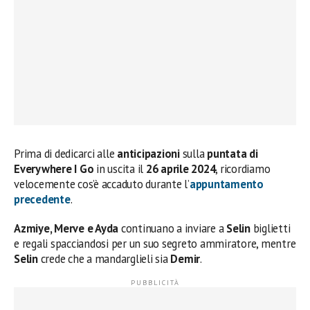
Prima di dedicarci alle
anticipazioni
sulla
puntata di
Everywhere I Go
in uscita il
26 aprile 2024
, ricordiamo
velocemente cos’è accaduto durante l’
appuntamento
precedente
.
Azmiye, Merve e Ayda
continuano a inviare a
Selin
biglietti
e regali spacciandosi per un suo segreto ammiratore, mentre
Selin
crede che a mandarglieli sia
Demir
.