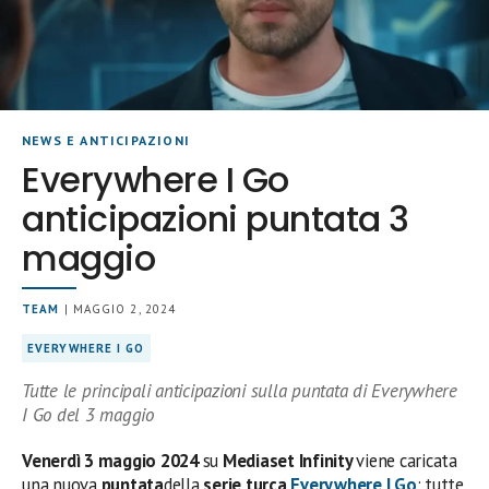
NEWS E ANTICIPAZIONI
Everywhere I Go
anticipazioni puntata 3
maggio
TEAM
| MAGGIO 2, 2024
EVERYWHERE I GO
Tutte le principali anticipazioni sulla puntata di Everywhere
I Go del 3 maggio
Venerdì 3
maggio 2024
su
Mediaset Infinity
viene caricata
una nuova
puntata
della
serie turca
Everywhere I Go
: tutte