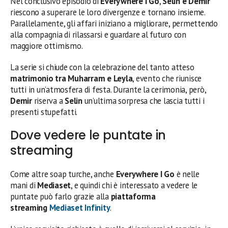
Nel conclusivo episodio di
Everywhere I Go
,
Selin e Demir
riescono a superare le loro divergenze e tornano insieme.
Parallelamente, gli affari iniziano a migliorare, permettendo
alla compagnia di rilassarsi e guardare al futuro con
maggiore ottimismo.
La serie si chiude con la celebrazione del tanto atteso
matrimonio tra Muharram e Leyla
, evento che riunisce
tutti in un’atmosfera di festa. Durante la cerimonia, però,
Demir
riserva a
Selin
un’ultima sorpresa che lascia tutti i
presenti stupefatti.
Dove vedere le puntate in
streaming
Come altre soap turche, anche
Everywhere I Go
è nelle
mani di
Mediaset
, e quindi chi è interessato a vedere le
puntate può farlo grazie alla
piattaforma
streaming
Mediaset Infinity
.