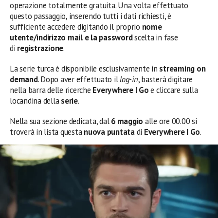
operazione totalmente gratuita. Una volta effettuato
questo passaggio, inserendo tutti i dati richiesti, è
sufficiente accedere digitando il proprio
nome
utente/indirizzo mail e la password
scelta in fase
di
registrazione
.
La serie turca è disponibile esclusivamente in
streaming
on
demand
. Dopo aver effettuato il
log-in
, basterà digitare
nella barra delle ricerche
Everywhere I Go
e cliccare sulla
locandina della
serie
.
Nella sua sezione dedicata, dal
6
maggio
alle ore 00.00 si
troverà in lista questa
nuova puntata
di
Everywhere I Go
.