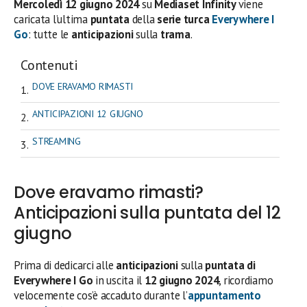
Mercoledì 12
giugno 2024
su
Mediaset Infinity
viene
caricata l’ultima
puntata
della
serie turca
Everywhere I
Go
: tutte le
anticipazioni
sulla
trama
.
Contenuti
DOVE ERAVAMO RIMASTI
ANTICIPAZIONI 12 GIUGNO
STREAMING
Dove eravamo rimasti?
Anticipazioni sulla puntata del 12
giugno
Prima di dedicarci alle
anticipazioni
sulla
puntata di
Everywhere I Go
in uscita il
12 giugno 2024
, ricordiamo
velocemente cos’è accaduto durante l’
appuntamento