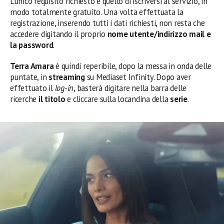
L’unico requisito richiesto è quello di iscriversi al servizio, in
modo totalmente gratuito. Una volta effettuata la
registrazione, inserendo tutti i dati richiesti, non resta che
accedere digitando il proprio
nome utente/indirizzo mail e
la password
.
Terra Amara
è quindi reperibile, dopo la messa in onda delle
puntate, in
streaming
su Mediaset Infinity. Dopo aver
effettuato il
log-in
, basterà digitare nella barra delle
ricerche
il titolo
e cliccare sulla locandina della
serie
.