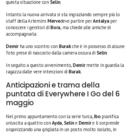
questa situazione con
Selin
.
Intanto la nuova arrivata si sta ingraziando sempre più lo
staff della Artemim.
Merve
deve partire per
Antalya
per
conoscere i genitori di
Bora
, ma chiede alle amiche di
accompagnarla.
Demir
ha uno scontro con
Burak
che è in possesso di alcune
foto prese di nascosto dalla camera oscura di
Selin
.
In seguito a questo avvenimento,
Demir
mette in guardia la
ragazza dalle vere intenzioni di
Burak
.
Anticipazioni e trama della
puntata di Everywhere I Go del 6
maggio
Nel primo appuntamento con la serie turca,
Ibo
pianifica
un’uscita a quattro con
Ayda
,
Selin
e
Demir
e li sorprende
organizzando una grigliata in un posto molto isolato, in