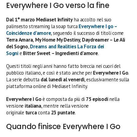
Everywhere I Go verso la fine
Dal 1° marzo
Mediaset Infinity
ha accolto nel suo
palinsesto streaming la soap turca
Everywhere I go –
Coincidenze d’amore
, seguendo il successo di titoli come
Terra Amara
,
My Home My Destiny, Daydreamer – Le Ali
del Sogno
,
Dreams and Realities La Forza dei
Sogni
e
Bitter Sweet – Ingredienti d’amore
.
Questi titoli negli anni hanno fatto breccia nei cuori del
pubblico italiano, e così è stato anche per
Everywhere I Go
.
La serie debutta
dal lunedì al venerdì
, esclusivamente sulla
piattaforma online di Mediaset Infinity.
Everywhere I Go
è composta da più di
75 episodi
nella
versione
italiana
, mentre nella versione
originale
turca
conta
23 puntate
.
Quando finisce Everywhere I Go