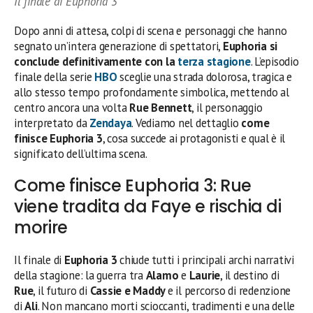
Il finale di Euphoria 3
Dopo anni di attesa, colpi di scena e personaggi che hanno
segnato un’intera generazione di spettatori,
Euphoria si
conclude definitivamente con la
terza stagione
. L’episodio
finale della serie
HBO
sceglie una strada dolorosa, tragica e
allo stesso tempo profondamente simbolica, mettendo al
centro ancora una volta
Rue Bennett
, il personaggio
interpretato da
Zendaya
. Vediamo nel dettaglio
come
finisce Euphoria 3
, cosa succede ai protagonisti e qual è il
significato dell’ultima scena.
Come finisce Euphoria 3: Rue
viene tradita da Faye e rischia di
morire
Il finale di
Euphoria 3
chiude tutti i principali archi narrativi
della stagione: la guerra tra
Alamo
e
Laurie
, il destino di
Rue
, il futuro di
Cassie e Maddy
e il percorso di redenzione
di
Ali
. Non mancano morti scioccanti, tradimenti e una delle