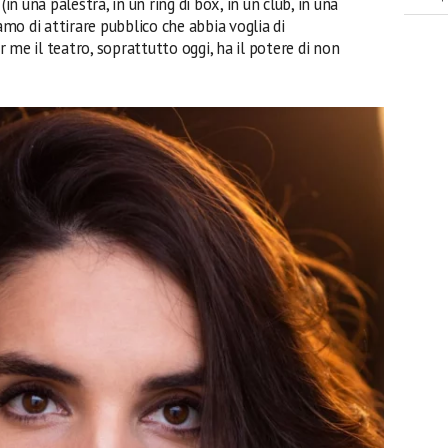
(in una palestra, in un ring di box, in un club, in una
iamo di attirare pubblico che abbia voglia di
 me il teatro, soprattutto oggi, ha il potere di non