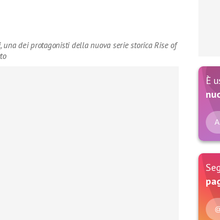
 una dei protagonisti della nuova serie storica Rise of
to
È u
nu
A
Seg
pag
@