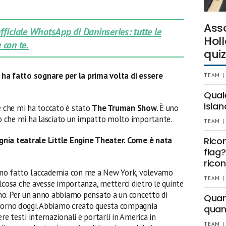
Ass
 ufficiale WhatsApp di Daninseries: tutte le
Holl
 con te.
quiz
ti ha fatto sognare per la prima volta di essere
TEAM |
Qual
Islan
 e che mi ha toccato è stato
The Truman Show
. È uno
rdo che mi ha lasciato un impatto molto importante.
TEAM |
gnia teatrale Little Engine Theater. Come è nata
Rico
flag?
ricon
hanno fatto l’accademia con me a New York, volevamo
TEAM |
lcosa che avesse importanza, metterci dietro le quinte
mo. Per un anno abbiamo pensato a un concetto di
Quant
iorno d’oggi. Abbiamo creato questa compagnia
quan
ere testi internazionali e portarli in America in
TEAM |