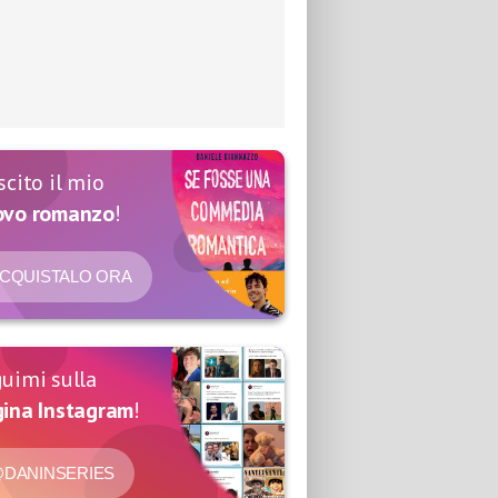
scito il mio
ovo romanzo
!
CQUISTALO ORA
uimi sulla
ina Instagram
!
DANINSERIES