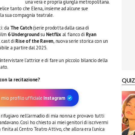
una vera e propria giungla metropolitana.
felice tanto che Elena, insieme ad alcune sue
 la sua compagnia teatrale.
ti: da
The Catch
(serie prodotta dalla casa di
film
6 Underground
su
Netflix
al fianco di
Ryan
 cast di
Rise of the Raven
, nuova serie storica con un
bile a partire dal 2025.
ntervistare l’attrice e di fare un piccolo bilancio della
tato.
 con la recitazione?
QUIZ
 mio profilo ufficiale
Instagram
 rifugiavo nell’armadio di mia nonna e provavo tutti
 andavano. Così ho chiesto ai miei genitori di iscrivermi
 finita al Centro Teatro Attivo, che allora era l’unica