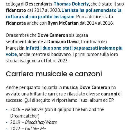
collega di
Descendants
Thomas Doherty
, che è stato il suo
fidanzato
dal 2017 al 2020.
L’artista ha poi annunciato la
rottura sul suo profilo
Instagram
. Prima di lui è stata
fidanzata
anche con
Ryan McCartan
dal 2014 al 2016.
Ora sembra che
Dove Cameron
sia legata
sentimentalmente a
Damiano David
, frontman dei
Maneskin.
Infatti i due sono stati paparazzati insieme più
volte
, anche mentre si baciavano. I primi rumor sulla loro
storia risalgono a ottobre 2023.
Carriera musicale e canzoni
Anche per quanto riguarda la
musica
,
Dove Cameron
ha
avviato una brillante carriera e rilasciato diverse
canzoni
di
successo. Qui di seguito vi riportiamo i suoi album ed EP.
2016 –
Negatives
(con il gruppo The Girl and the
Dreamcatcher)
2019 –
Bloodshot/Waste
2022 –
Girl like Me