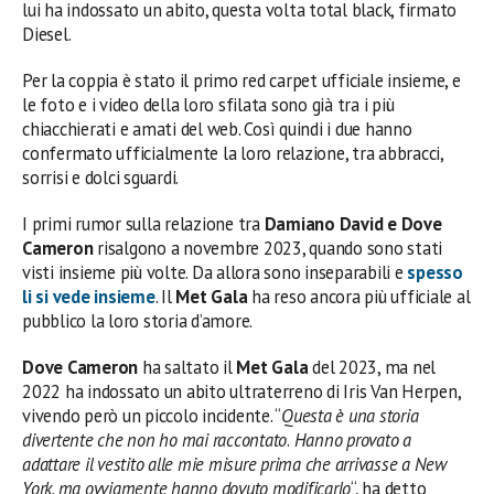
lui ha indossato un abito, questa volta total black, firmato
Diesel.
Per la coppia è stato il primo red carpet ufficiale insieme, e
le foto e i video della loro sfilata sono già tra i più
chiacchierati e amati del web. Così quindi i due hanno
confermato ufficialmente la loro relazione, tra abbracci,
sorrisi e dolci sguardi.
I primi rumor sulla relazione tra
Damiano David e Dove
Cameron
risalgono a novembre 2023, quando sono stati
visti insieme più volte. Da allora sono inseparabili e
spesso
li si vede insieme
. Il
Met Gala
ha reso ancora più ufficiale al
pubblico la loro storia d’amore.
Dove Cameron
ha saltato il
Met Gala
del 2023, ma nel
2022 ha indossato un abito ultraterreno di Iris Van Herpen,
vivendo però un piccolo incidente. “
Questa è una storia
divertente che non ho mai raccontato
.
Hanno provato a
adattare il vestito alle mie misure prima che arrivasse a New
York, ma ovviamente hanno dovuto modificarlo
“, ha detto