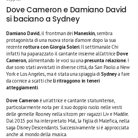
Dove Cameron e Damiano David
si baciano a Sydney
Damiano David
, il frontman dei
Maneskin
, sembra
protagonista di una nuova storia d’amore dopo la sua
recente
rottura con Giorgia Soleri
. Il settimanale Chi
infatti ha paparazzato il cantante insieme all’attrice
Dove
Cameron
, alimentando le voci su una
presunta relazione
. I
due sono stati avvistati in diverse città, da San Paolo a New
York e Los Angeles, ma è stata una spiaggia di
Sydney
a fare
da cornice a scatti che
li ritraggono in teneri
atteggiamenti
.
Dove Cameron
è un’attrice e cantante statunitense,
particolarmente nota per il suo doppio ruolo nelle vesti
delle gemelle Rooney nella sitcom per ragazzi Liv e Maddie.
Dal 2015 poi ha interpretato Mal, la figlia di Malefica, nella
saga Disney Descendants. Successivamente si è approcciata
anche al mondo della musica.