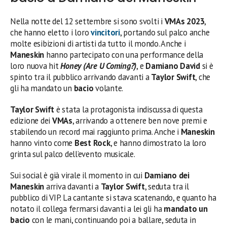
Nella notte del 12 settembre si sono svolti i
VMAs 2023
,
che hanno eletto i loro
vincitori
, portando sul palco anche
molte esibizioni di artisti da tutto il mondo. Anche i
Maneskin
hanno partecipato con una performance della
loro nuova hit
Honey (Are U Coming?)
, e
Damiano David
si è
spinto tra il pubblico arrivando davanti a
Taylor Swift
, che
gli ha mandato un
bacio
volante.
Taylor Swift
è stata la protagonista indiscussa di questa
edizione dei
VMAs
, arrivando a ottenere ben nove premi e
stabilendo un record mai raggiunto prima. Anche i
Maneskin
hanno vinto come
Best Rock
, e hanno dimostrato la loro
grinta sul palco dell’evento musicale.
Sui social è già virale il momento in cui
Damiano dei
Maneskin
arriva davanti a
Taylor Swift
, seduta tra il
pubblico di VIP. La cantante si stava scatenando, e quanto ha
notato il collega fermarsi davanti a lei gli ha
mandato un
bacio
con le mani, continuando poi a ballare, seduta in