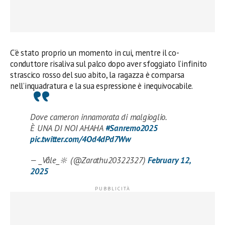
C’è stato proprio un momento in cui, mentre il co-
conduttore risaliva sul palco dopo aver sfoggiato l’infinito
strascico rosso del suo abito, la ragazza è comparsa
nell’inquadratura e la sua espressione è inequivocabile.
Dove cameron innamorata di malgioglio.
È UNA DI NOI AHAHA
#Sanremo2025
pic.twitter.com/4Od4dPd7Ww
— _Våle_🔆 (@Zarathu20322327)
February 12,
2025