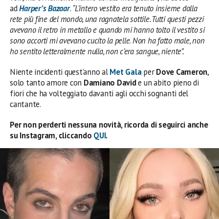
ad
Harper’s Bazaar
.
“L’intero vestito era tenuto insieme dalla
rete più fine del mondo, una ragnatela sottile. Tutti questi pezzi
avevano il retro in metallo
e quando mi hanno tolto il vestito si
sono accorti mi avevano cucito la pelle
.
Non ha fatto male, non
ho sentito letteralmente nulla, non c’era sangue, niente”.
Niente incidenti quest’anno al
Met Gala
per
Dove Cameron
,
solo tanto amore con
Damiano David
e un abito pieno di
fiori che ha volteggiato davanti agli occhi sognanti del
cantante.
Per non perderti nessuna novità, ricorda di seguirci anche
su Instagram, cliccando
QUI
.