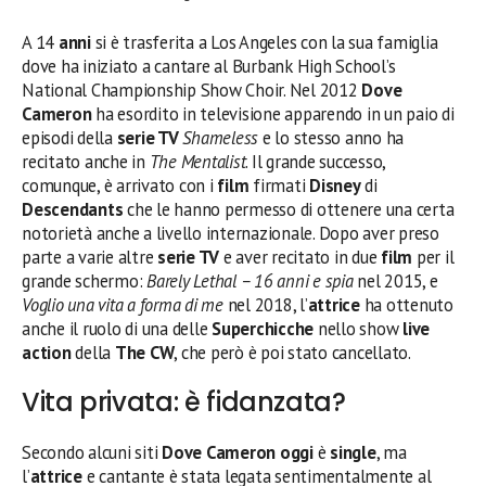
A 14
anni
si è trasferita a Los Angeles con la sua famiglia
dove ha iniziato a cantare al Burbank High School’s
National Championship Show Choir. Nel 2012
Dove
Cameron
ha esordito in televisione apparendo in un paio di
episodi della
serie TV
Shameless
e lo stesso anno ha
recitato anche in
The Mentalist
. Il grande successo,
comunque, è arrivato con i
film
firmati
Disney
di
Descendants
che le hanno permesso di ottenere una certa
notorietà anche a livello internazionale. Dopo aver preso
parte a varie altre
serie TV
e aver recitato in due
film
per il
grande schermo:
Barely Lethal – 16 anni e spia
nel 2015, e
Voglio una vita a forma di me
nel 2018, l’
attrice
ha ottenuto
anche il ruolo di una delle
Superchicche
nello show
live
action
della
The CW
, che però è poi stato cancellato.
Vita privata: è fidanzata?
Secondo alcuni siti
Dove Cameron
oggi
è
single
, ma
l’
attrice
e cantante è stata legata sentimentalmente al