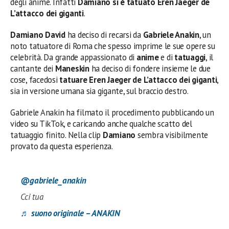
degli anime. Infatti
Damiano si è tatuato Eren Jaeger de
L’attacco dei giganti
.
Damiano David
ha deciso di recarsi da
Gabriele Anakin
, un
noto tatuatore di Roma che spesso imprime le sue opere su
celebrità. Da grande appassionato di
anime
e di
tatuaggi
, il
cantante dei
Maneskin
ha deciso di fondere insieme le due
cose, facedosi
tatuare Eren Jaeger de L’attacco dei giganti
,
sia in versione umana sia gigante, sul braccio destro.
Gabriele Anakin ha filmato il procedimento pubblicando un
video su TikTok, e caricando anche qualche scatto del
tatuaggio finito. Nella clip
Damiano
sembra visibilmente
provato da questa esperienza.
@gabriele_anakin
Cci tua
♬ suono originale – ANAKIN