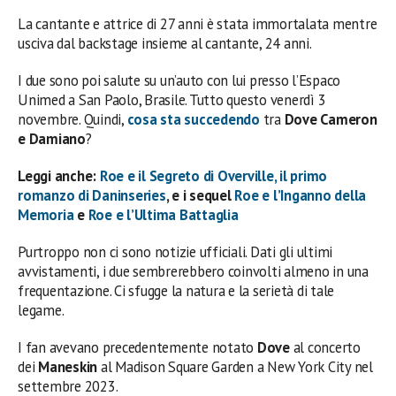
La cantante e attrice di 27 anni è stata immortalata mentre
usciva dal backstage insieme al cantante, 24 anni.
I due sono poi salute su un’auto con lui presso l’Espaco
Unimed a San Paolo, Brasile. Tutto questo venerdì 3
novembre. Quindi,
cosa sta succedendo
tra
Dove Cameron
e Damiano
?
Leggi anche:
Roe e il Segreto di Overville, il primo
romanzo di Daninseries
, e i sequel
Roe e l’Inganno della
Memoria
e
Roe e l’Ultima Battaglia
Purtroppo non ci sono notizie ufficiali. Dati gli ultimi
avvistamenti, i due sembrerebbero coinvolti almeno in una
frequentazione. Ci sfugge la natura e la serietà di tale
legame.
I fan avevano precedentemente notato
Dove
al concerto
dei
Maneskin
al Madison Square Garden a New York City nel
settembre 2023.