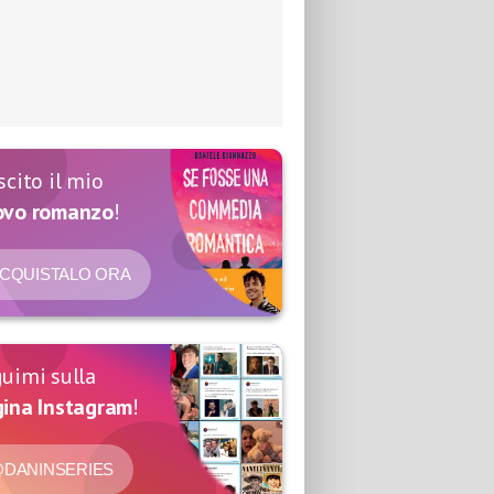
scito il mio
ovo romanzo
!
CQUISTALO ORA
uimi sulla
ina Instagram
!
DANINSERIES