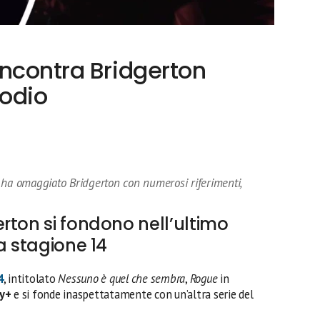
incontra Bridgerton
sodio
 ha omaggiato Bridgerton con numerosi riferimenti,
rton si fondono nell’ultimo
a stagione 14
4
, intitolato
Nessuno è quel che sembra
,
Rogue
in
y+
e si fonde inaspettatamente con un’altra serie del