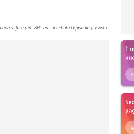
 non si farà più: BBC ha cancellato l’episodio previsto
È u
nu
A
Seg
pag
@