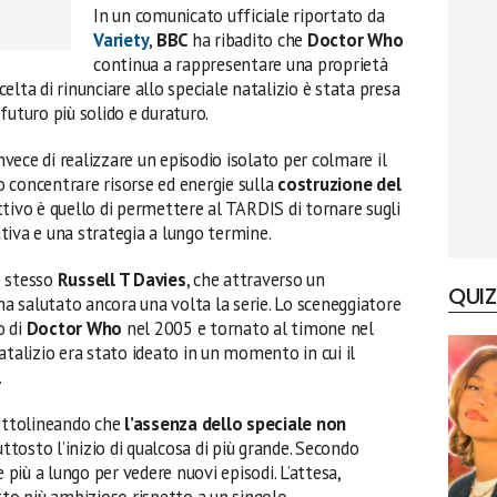
In un comunicato ufficiale riportato da
Variety
,
BBC
ha ribadito che
Doctor Who
continua a rappresentare una proprietà
lta di rinunciare allo speciale natalizio è stata presa
n futuro più solido e duraturo.
invece di realizzare un episodio isolato per colmare il
to concentrare risorse ed energie sulla
costruzione del
ettivo è quello di permettere al TARDIS di tornare sugli
tiva e una strategia a lungo termine.
o stesso
Russell T Davies
, che attraverso un
QUIZ
a salutato ancora una volta la serie. Lo sceneggiatore
o di
Doctor Who
nel 2005 e tornato al timone nel
atalizio era stato ideato in un momento in cui il
.
sottolineando che
l’assenza dello speciale non
uttosto l’inizio di qualcosa di più grande. Secondo
e più a lungo per vedere nuovi episodi. L’attesa,
tto più ambizioso rispetto a un singolo