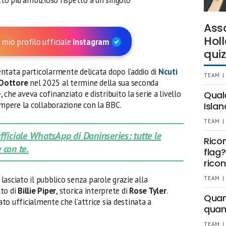
Ass
Holl
 mio profilo ufficiale
Instagram
quiz
entata particolarmente delicata dopo l’addio di
Ncuti
TEAM |
Dottore
nel 2025 al termine della sua seconda
+
, che aveva cofinanziato e distribuito la serie a livello
Qual
ompere la collaborazione con la BBC.
Islan
TEAM |
 ufficiale WhatsApp di Daninseries: tutte le
Rico
 con te.
flag?
ricon
lasciato il pubblico senza parole grazie alla
TEAM |
lto di
Billie Piper
, storica interprete di
Rose Tyler
.
Quant
o ufficialmente che l’attrice sia destinata a
quan
TEAM |