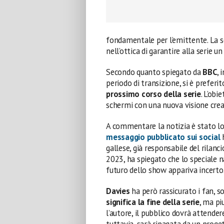
fondamentale per l’emittente. La sce
nell’ottica di garantire alla serie u
Secondo quanto spiegato da
BBC
, 
periodo di transizione, si è preferi
prossimo corso della serie
. L’obi
schermi con una nuova visione crea
A commentare la notizia è stato l
messaggio pubblicato sui social
h
gallese, già responsabile del rilanci
2023, ha spiegato che lo speciale n
futuro dello show appariva incerto
Davies
ha però rassicurato i fan, 
significa la fine della serie
, ma pi
l’autore, il pubblico dovrà attender
tuttavia, sarà ripagata da un proge