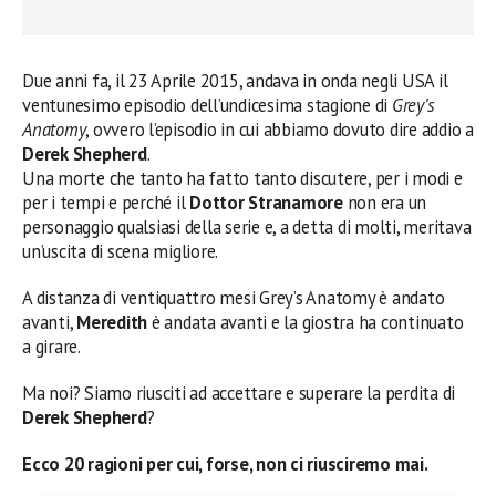
Due anni fa, il 23 Aprile 2015, andava in onda negli USA il
ventunesimo episodio dell’undicesima stagione di
Grey’s
Anatomy
, ovvero l’episodio in cui abbiamo dovuto dire addio a
Derek Shepherd
.
Una morte che tanto ha fatto tanto discutere, per i modi e
per i tempi e perché il
Dottor Stranamore
non era un
personaggio qualsiasi della serie e, a detta di molti, meritava
un’uscita di scena migliore.
A distanza di ventiquattro mesi Grey’s Anatomy è andato
avanti,
Meredith
è andata avanti e la giostra ha continuato
a girare.
Ma noi? Siamo riusciti ad accettare e superare la perdita di
Derek Shepherd
?
Ecco 20 ragioni per cui, forse, non ci riusciremo mai.