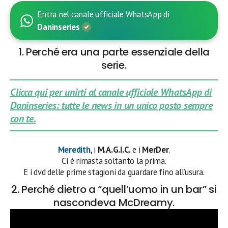
Entra nel canale ufficiale WhatsApp di
Daninseries
1. Perché era una parte essenziale della
serie.
Clicca qui per unirti al canale ufficiale WhatsApp di
Daninseries: tutte le news in un unico posto sempre
con te.
Meredith
, i
M.A.G.I.C.
e i
MerDer
.
Ci è rimasta soltanto la prima.
E i dvd delle prime stagioni da guardare fino all’usura.
2. Perché dietro a “quell’uomo in un bar” si
nascondeva McDreamy.