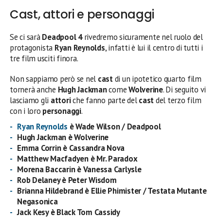
Cast, attori e personaggi
Se ci sarà
Deadpool 4
rivedremo sicuramente nel ruolo del
protagonista
Ryan Reynolds
, infatti è lui il centro di tutti i
tre film usciti finora.
Non sappiamo però se nel
cast
di un ipotetico quarto film
tornerà anche
Hugh Jackman
come
Wolverine
. Di seguito vi
lasciamo gli
attori
che fanno parte del
cast
del terzo film
con i loro
personaggi
.
Ryan Reynolds
è Wade Wilson / Deadpool
Hugh Jackman è Wolverine
Emma Corrin è Cassandra Nova
Matthew Macfadyen è Mr. Paradox
Morena Baccarin è Vanessa Carlysle
Rob Delaney è Peter Wisdom
Brianna Hildebrand è Ellie Phimister / Testata Mutante
Negasonica
Jack Kesy è Black Tom Cassidy