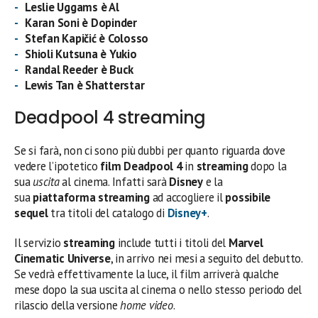
Leslie Uggams è Al
Karan Soni è Dopinder
Stefan Kapičić è Colosso
Shioli Kutsuna è Yukio
Randal Reeder è Buck
Lewis Tan è Shatterstar
Deadpool 4 streaming
Se si farà, non ci sono più dubbi per quanto riguarda dove
vedere l’ipotetico
film
Deadpool 4
in
streaming
dopo la
sua
uscita
al cinema. Infatti sarà
Disney
e la
sua
piattaforma streaming
ad accogliere il
possibile
sequel
tra titoli del catalogo di
Disney+
.
Il servizio
streaming
include tutti i titoli del
Marvel
Cinematic Universe
, in arrivo nei mesi a seguito del debutto.
Se vedrà effettivamente la luce, il film arriverà qualche
mese dopo la sua uscita al cinema o nello stesso periodo del
rilascio della versione
home video
.