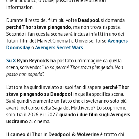
che il pubblico, o Wade, possa ottenete ulteriori
informazioni.
Durante il resto del film più volte
Deadpool
si domanda
perché Thor stava piangendo
, ma non trova risposta.
Secondo i fan questa scena sarà inclusa infatti in uno dei
futuri film del Marvel Cinematic Universe, forse
Avengers
Doomsday
o
Avengers Secret Wars
.
Su X
Ryan Reynolds ha
postato un’immagine da quella
scena, scrivendo: “
Io so perché Thor stava piangendo. Non
posso non saperlo”.
L’attore ha quindi svelato ai suoi fan di sapere
perché Thor
stava piangendo su Deadpool
in quella specifica scena.
Sarà quindi veramente un fatto che ci sveleranno solo più
avanti nel corso della Saga del Multiverso? Lo scopriremo
solo tra il 2026 e il 2027,
quando i due film sugli Avengers
usciranno
al cinema.
Il
cameo di Thor
in
Deadpool & Wolverine
è tratto dai