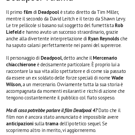
Il primo
film
di
Deadpool
è stato diretto da Tim Miller,
mentre il secondo da David Leitch e il terzo da Shawn Levy.
Le tre pellicole si basano sul soggetto del fumettista
Rob
Liefeld
e hanno avuto un successo straordinario, grazie
anche alla divertente interpretazione di
Ryan Reynolds
che
ha saputo calarsi perfettamente nei panni del supereroe.
Il personaggio di
Deadpool
, detto anche il
Mercenario
chiacchierone
è decisamente particolare. È proprio lui a
raccontare la sua vita allo spettatore e di come sia passato
da essere un ex soldato delle forze speciali di nome
Wade
Wilson
, a un mercenario. Ovviamente tutta la sua storia è
accompagnata da momenti esilaranti e ricchi di azione che
tengono costantemente il pubblico col fiato sospeso.
Ma di cosa potrebbe parlare il film Deadpool 4?
Dato che il
film non è ancora stato annunciato è impossibile avere
anticipazioni
sulla
trama
dell’ipotetico sequel. Se
scopriremo altro in merito, vi aggiorneremo.