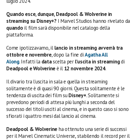
luglio 2024.
Quando esce, dunque,
Deadpool & Wolverine
in
streaming su Disney+?
I Marvel Studios hanno rivelato da
quando
il film sarà disponibile nel catalogo della
piattaforma.
Come ipotizzavamo, il
lancio in streaming avverrà tra
ottobre e novembre
, dopo la fine di
Agatha All
Along
. Infatti la
data
scelta per
l’uscita in streaming
di
Deadpool e Wolverine
è il
12 novembre 2024
.
Il divario tra l’uscita in sala e quella in streaming
solitamente è di quasi 90 giorni. Questa solitamente è le
tendenza di uscita dei film su
Disney+
. Solitamente si
prevedono periodi di attesa più lunghi a seconda del
successo dei titoli usciti al cinema, e in questo caso si sono
sfiorati i quattro mesi dal lancio al cinema.
Deadpool & Wolverine
ha ottenuto una serie di successi
per il Marvel Cinematic Universe, stabilendo il record per il