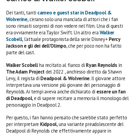
Dei tanti, tanti
cameo e guest star in
Deadpool &
Wolverine
,
c’erano solo una manciata di attori che i fan
sono rimasti sorpresi di non vedere nel film. Una di questi
era ovviamente era Taylor Swift. Un altro era
Walker
Scobell
, l’attuale protagonista della serie Disney+
Percy
Jackson e gli dei dell’Olimpo
, che per poco non ha fatto
parte del cast.
Walker Scobell
ha recitato al fianco di
Ryan Reynolds
in
The Adam Project
del 2022 , anch’esso diretto da Shawn
Levy, il regista di
Deadpool & Wolverine
. Il giovane attore
interpretava una versione più giovane del personaggio di
Reynolds. Ai tempi aveva anche dichiarato di
essere un fan
di Deadpool
, e di sapere recitare a memoria il monologo del
personaggio in Deadpool 2.
Per questo, i fan hanno pensato che sarebbe stato perfetto
per interpretare
Kidpool
, una variante preadolescente del
Deadpool di Reynolds che effettivamente appare in