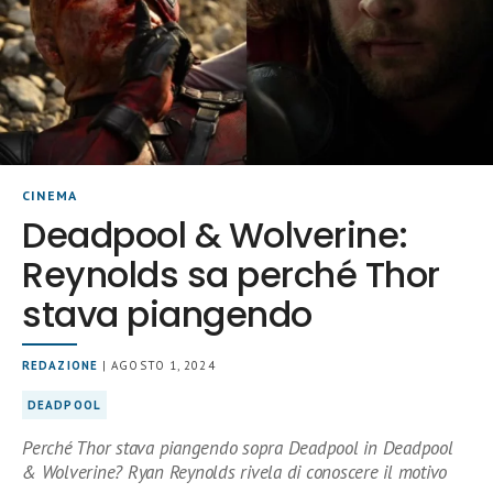
CINEMA
Deadpool & Wolverine:
Reynolds sa perché Thor
stava piangendo
REDAZIONE
| AGOSTO 1, 2024
DEADPOOL
Perché Thor stava piangendo sopra Deadpool in Deadpool
& Wolverine? Ryan Reynolds rivela di conoscere il motivo