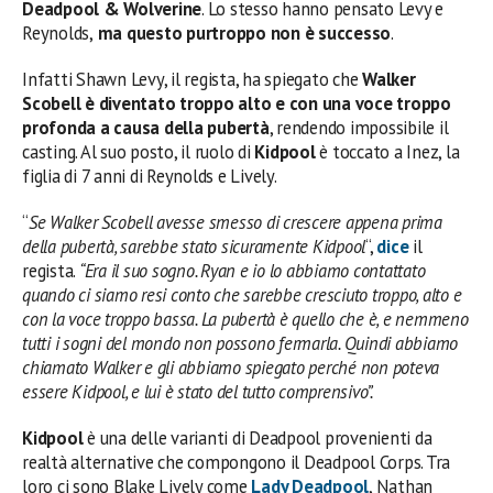
Deadpool & Wolverine
. Lo stesso hanno pensato Levy e
Reynolds,
ma questo purtroppo non è successo
.
Infatti Shawn Levy, il regista, ha spiegato che
Walker
Scobell è diventato troppo alto e con una voce troppo
profonda a causa della pubertà
, rendendo impossibile il
casting. Al suo posto, il ruolo di
Kidpool
è toccato a Inez, la
figlia di 7 anni di Reynolds e Lively.
“
Se Walker Scobell avesse smesso di crescere appena prima
della pubertà, sarebbe stato sicuramente Kidpool
“,
dice
il
regista.
“Era il suo sogno. Ryan e io lo abbiamo contattato
quando ci siamo resi conto che sarebbe cresciuto troppo, alto e
con la voce troppo bassa. La pubertà è quello che è, e nemmeno
tutti i sogni del mondo non possono fermarla. Quindi abbiamo
chiamato Walker e gli abbiamo spiegato perché non poteva
essere Kidpool, e lui è stato del tutto comprensivo”.
Kidpool
è una delle varianti di Deadpool provenienti da
realtà alternative che compongono il Deadpool Corps. Tra
loro ci sono Blake Lively come
Lady Deadpool
, Nathan