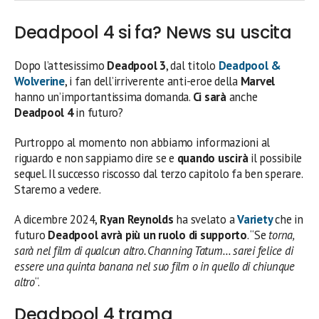
Deadpool 4 si fa? News su uscita
Dopo l’attesissimo
Deadpool 3
, dal titolo
Deadpool &
Wolverine
, i fan dell’irriverente anti-eroe della
Marvel
hanno un’importantissima domanda.
Ci sarà
anche
Deadpool 4
in futuro?
Purtroppo al momento non abbiamo informazioni al
riguardo e non sappiamo dire se e
quando uscirà
il possibile
sequel. Il successo riscosso dal terzo capitolo fa ben sperare.
Staremo a vedere.
A dicembre 2024,
Ryan Reynolds
ha svelato a
Variety
che in
futuro
Deadpool avrà più un ruolo di supporto
. “Se
torna,
sarà nel film di qualcun altro. Channing Tatum… sarei felice di
essere una quinta banana nel suo film o in quello di chiunque
altro
“.
Deadpool 4 trama