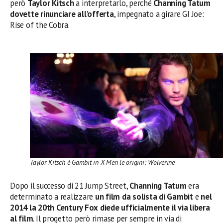
però
Taylor Kitsch
a interpretarlo, perché
Channing Tatum
dovette rinunciare all’offerta
, impegnato a girare GI Joe:
Rise of the Cobra.
Taylor Kitsch è Gambit in X-Men le origini: Wolverine
Dopo il successo di 21 Jump Street,
Channing Tatum
era
determinato a realizzare
un film da solista di Gambit
e
nel
2014 la 20th Century Fox diede ufficialmente il via libera
al film
. Il progetto però rimase per sempre in via di