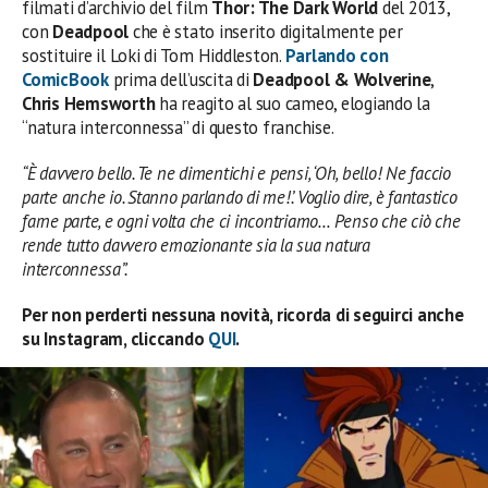
filmati d’archivio del film
Thor: The Dark World
del 2013,
con
Deadpool
che è stato inserito digitalmente per
sostituire il Loki di Tom Hiddleston.
Parlando con
ComicBook
prima dell’uscita di
Deadpool & Wolverine
,
Chris Hemsworth
ha reagito al suo cameo, elogiando la
“natura interconnessa” di questo franchise.
“È davvero bello. Te ne dimentichi e pensi, ‘Oh, bello! Ne faccio
parte anche io. Stanno parlando di me!’. Voglio dire, è fantastico
farne parte, e ogni volta che ci incontriamo… Penso che ciò che
rende tutto davvero emozionante sia la sua natura
interconnessa”.
Per non perderti nessuna novità, ricorda di seguirci anche
su Instagram, cliccando
QUI
.