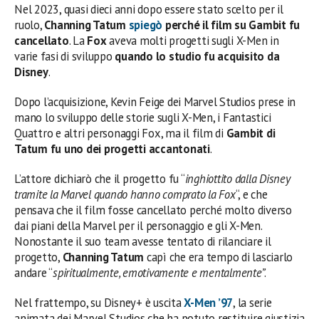
Nel 2023, quasi dieci anni dopo essere stato scelto per il
ruolo,
Channing Tatum
spiegò
perché il film su Gambit fu
cancellato
. La
Fox
aveva molti progetti sugli X-Men in
varie fasi di sviluppo
quando lo studio fu acquisito da
Disney
.
Dopo l’acquisizione, Kevin Feige dei Marvel Studios prese in
mano lo sviluppo delle storie sugli X-Men, i Fantastici
Quattro e altri personaggi Fox, ma il film di
Gambit di
Tatum
fu uno dei progetti accantonati
.
L’attore dichiarò che il progetto fu “
inghiottito dalla Disney
tramite la Marvel quando hanno comprato la Fox
“, e che
pensava che il film fosse cancellato perché molto diverso
dai piani della Marvel per il personaggio e gli X-Men.
Nonostante il suo team avesse tentato di rilanciare il
progetto,
Channing Tatum
capì che era tempo di lasciarlo
andare “
spiritualmente, emotivamente e mentalmente”
.
Nel frattempo, su Disney+ è uscita
X-Men ’97
, la serie
animata dei Marvel Studios che ha potuto restituire giustizia