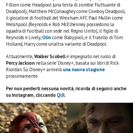
Fillion come Headpool (una testa di zombie fluttuante di
Deadpool), Matthew McConaughey come Cowboy Deadpool,
il giocatore di football del Wrexham AFC Paul Mullin come
Welshpool (Reynolds e Rob McElhenney possiedono la
squadra di football con sede nel Regno Unito), il figlio di
Reynolds e Lively,
Olin
come Babypool, e il fratello di Tom
Holland, Harry come un’altra variante di Deadpool.
Attualmente,
Walker Scobell
è impegnato nel ruolo di
Percy Jackson
nella serie Disney+, basata sui libri di Rick
Riordan. Su Disney+ arriverà
una nuova stagione
prossimamente.
Per non perderti nessuna novità, ricorda di seguirci anche
su Instagram, cliccando
QUI
.