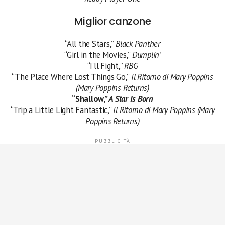
Miglior canzone
“All the Stars,”
Black Panther
“Girl in the Movies,”
Dumplin’
“I’ll Fight,”
RBG
“The Place Where Lost Things Go,”
Il Ritorno di Mary Poppins
(Mary Poppins Returns)
“Shallow,”
A Star Is Born
“Trip a Little Light Fantastic,”
Il Ritorno di Mary Poppins (Mary
Poppins Returns)