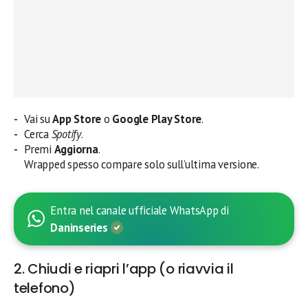
Vai su
App Store
o
Google Play Store
.
Cerca
Spotify
.
Premi
Aggiorna
.
Wrapped spesso compare solo sull’ultima versione.
Entra nel canale ufficiale WhatsApp di
Daninseries
2. Chiudi e riapri l’app (o riavvia il
telefono)