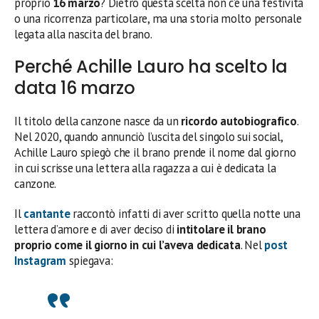
proprio
16 marzo
? Dietro questa scelta non c’è una festività
o una ricorrenza particolare, ma una storia molto personale
legata alla nascita del brano.
Perché Achille Lauro ha scelto la
data 16 marzo
Il titolo della canzone nasce da un
ricordo autobiografico
.
Nel 2020, quando annunciò l’uscita del singolo sui social,
Achille Lauro spiegò che il brano prende il nome dal giorno
in cui scrisse una lettera alla ragazza a cui è dedicata la
canzone.
Il
cantante
raccontò infatti di aver scritto quella notte una
lettera d’amore e di aver deciso di
intitolare il brano
proprio come il giorno in cui l’aveva dedicata
. Nel
post
Instagram
spiegava: