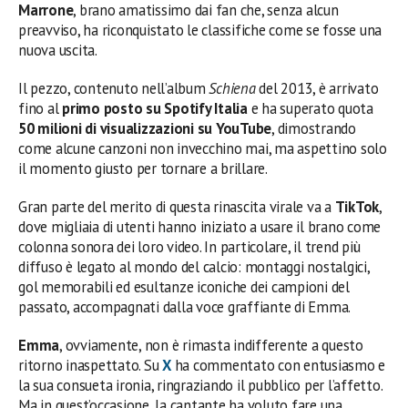
Marrone
, brano amatissimo dai fan che, senza alcun
preavviso, ha riconquistato le classifiche come se fosse una
nuova uscita.
Il pezzo, contenuto nell’album
Schiena
del 2013, è arrivato
fino al
primo posto su Spotify Italia
e ha superato quota
50 milioni di visualizzazioni su YouTube
, dimostrando
come alcune canzoni non invecchino mai, ma aspettino solo
il momento giusto per tornare a brillare.
Gran parte del merito di questa rinascita virale va a
TikTok
,
dove migliaia di utenti hanno iniziato a usare il brano come
colonna sonora dei loro video. In particolare, il trend più
diffuso è legato al mondo del calcio: montaggi nostalgici,
gol memorabili ed esultanze iconiche dei campioni del
passato, accompagnati dalla voce graffiante di Emma.
Emma
, ovviamente, non è rimasta indifferente a questo
ritorno inaspettato. Su
X
ha commentato con entusiasmo e
la sua consueta ironia, ringraziando il pubblico per l’affetto.
Ma in quest’occasione, la cantante ha voluto fare una