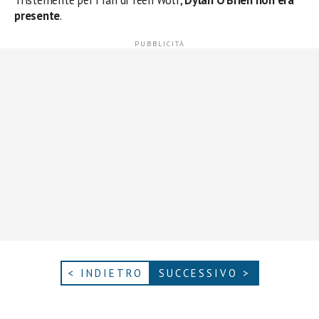
Tristemente per i fan di Teen Wolf,
Dylan O’Brien non era
presente
.
< INDIETRO
SUCCESSIVO >