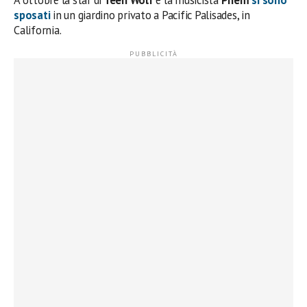
A ottobre la star di
Teen Wolf
e la musicista
Phem
si sono
sposati
in un giardino privato a Pacific Palisades, in
California.