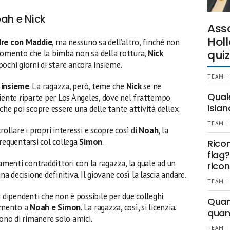
oah e Nick
Ass
Holl
adre con Maddie
, ma nessuno sa dell’altro, finché non
quiz
momento che la bimba non sa della rottura,
Nick
pochi giorni di stare ancora insieme.
TEAM |
 insieme
. La ragazza, però, teme che
Nick
se ne
Qual
niente riparte per Los Angeles, dove nel frattempo
Islan
he poi scopre essere una delle tante attività dell’ex.
TEAM |
rollare i propri interessi e scopre così di
Noah
, la
requentarsi col collega
Simon
.
Rico
flag?
enti contraddittori con la ragazza, la quale ad un
ricon
a decisione definitiva. Il giovane così la lascia andare.
TEAM |
i dipendenti che non è possibile per due colleghi
Quant
rimento a
Noah e Simon
. La ragazza, così, si licenzia.
quan
dono di rimanere solo amici.
TEAM |