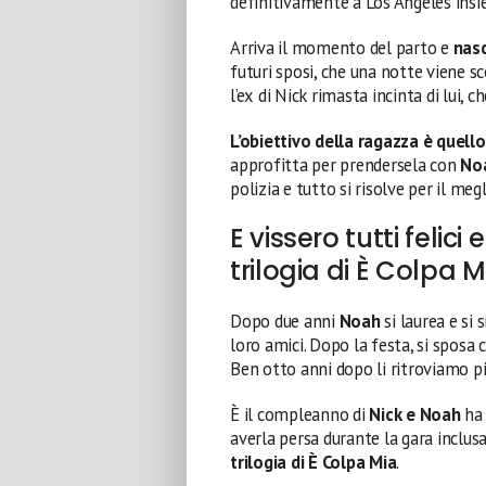
definitivamente a Los Angeles ins
Arriva il momento del parto e
nas
futuri sposi, che una notte viene s
l’ex di Nick rimasta incinta di lui, 
L’obiettivo della ragazza è quello
approfitta per prendersela con
No
polizia e tutto si risolve per il megl
E vissero tutti felici
trilogia di È Colpa M
Dopo due anni
Noah
si laurea e si 
loro amici. Dopo la festa, si sposa
Ben otto anni dopo li ritroviamo pi
È il compleanno di
Nick e Noah
ha 
averla persa durante la gara inclusa
trilogia di È Colpa Mia
.