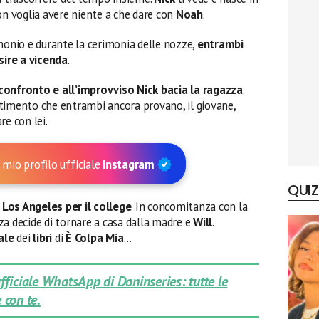
on voglia avere niente a che dare con
Noah
.
imonio e durante la cerimonia delle nozze,
entrambi
osire a vicenda
.
confronto e all’improvviso Nick bacia la ragazza
.
timento che entrambi ancora provano, il giovane,
re con lei.
 mio profilo ufficiale
Instagram
QUIZ
Los Angeles per il college
. In concomitanza con la
za decide di tornare a casa dalla madre e
Will
.
ale
dei
libri
di
È
Colpa
Mia
…
 ufficiale WhatsApp di Daninseries: tutte le
 con te.