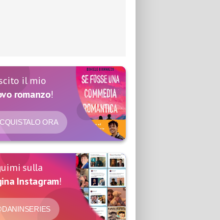
scito il mio
ovo romanzo
!
CQUISTALO ORA
uimi sulla
ina Instagram
!
DANINSERIES