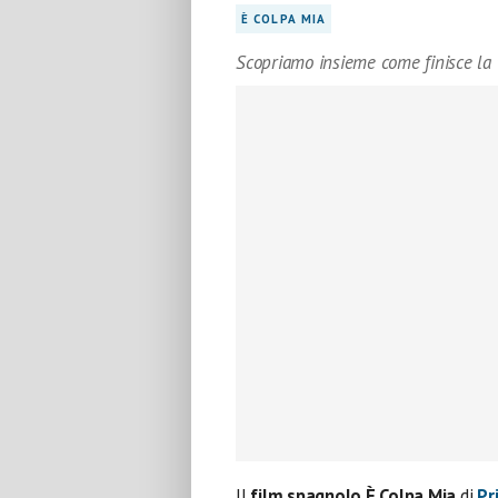
È COLPA MIA
Scopriamo insieme come finisce la t
Il
film spagnolo È Colpa Mia
di
Pr