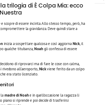
lla trilogia di È Colpa Mia: ecco
 Nuestra
 e scopre di essere incinta. Allo stesso tempo, però, ha
 compromettere la gravidanza. Deve quindi stare a
on
inizia a sospettare qualcosa e così aggiorna
Nick
, il
opo qualche titubanza,
Noah
gli confessa di essere
decidono di riprovarci ma di fare le cose con calma,
si rivedono all’aeroporto,
Nick
viene ferito da un colpo
 che era stato licenziato.
enitori
 la
madre di Noah
e in quell’occasione la ragazza li
 piano si riprende e poi decide di trasferirsi