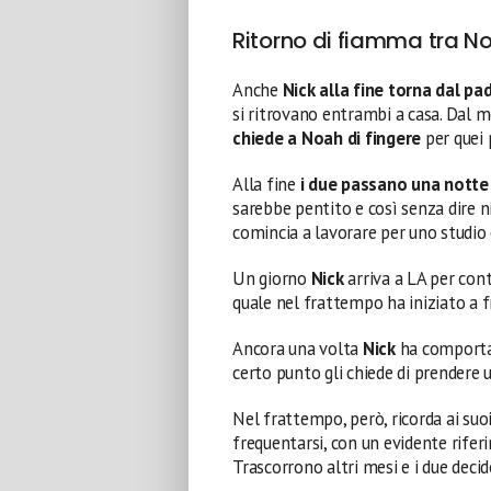
Ritorno di fiamma tra N
Anche
Nick alla fine torna dal p
si ritrovano entrambi a casa. Dal 
chiede a Noah di fingere
per quei 
Alla fine
i due passano una notte
sarebbe pentito e così senza dire 
comincia a lavorare per uno studio c
Un giorno
Nick
arriva a LA per cont
quale nel frattempo ha iniziato a f
Ancora una volta
Nick
ha comportam
certo punto gli chiede di prendere un
Nel frattempo, però, ricorda ai suo
frequentarsi, con un evidente rife
Trascorrono altri mesi e i due deci