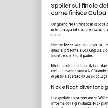
Spoiler sul finale de
come finisce Culpa
Un giorno
Noah
finisce in ospedale
un’emorragia interna che rischia di
riposo.
Mentre
Jenna
sa tutta la verità,
Li
quale si presenta a Los Angeles. D
incinta e che è lui il padre.
Nick
prende bene la notizia e i due 
così il giovane torna a NY. Quando 
di pistola, sparato da un ex collega
Nick e Noah diventano g
In ospedale accorrono anche
Will
e
informa della gravidanza.
Nick
piano