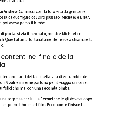
ieme all’amata
ce Andrew
. Comincia così la loro vita da genitori e
cossa da due figure del loro passato:
Michael e Briar
,
che poi aveva perso il bimbo.
 di portarsi via il neonato
, mentre
Michael
ne
ah
. Quest’ultima fortunatamente riesce a chiamare la
io.
 e contenti nel finale della
ia
sistemano tanti dettagli nella vita di entrambi e dei
 con
Noah
e insieme partono per il viaggio di nozze.
ù felici che mai con una
seconda bimba
.
una sorpresa per lui: la
Ferrari
che le gli doveva dopo
 nel primo libro e nel film.
Ecco come finisce la