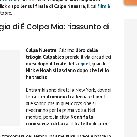
Nick
e
spoiler sul finale di Culpa Nuestra
, il cui
film è
tobre.
gia di È Colpa Mia: riassunto di
Culpa Nuestra
, l’ultimo
libro della
trilogia Culpables
prende il via circa dieci
mesi dopo il finale del
sequel
, quando
Nick e Noah si lasciano dopo che lei lo
ha tradito
.
Entrambi sono diretti a New York, dove si
terrà il
matrimonio tra Jenna e Lion
. I
due sanno che in quell’occasione si
rivedranno per la prima volta. Nel
mentre, però, in città
Noah fa la
conoscenza di Luca
, il
fratello di Lion
.
 a trascorrere del tempo insieme.
Nick
li vede e nasce in