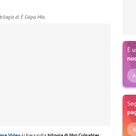
rilogia di È Colpa Mia
È u
nu
A
Seg
pag
@
ime Video
si basa sulla
trilogia di libri Culpables
: