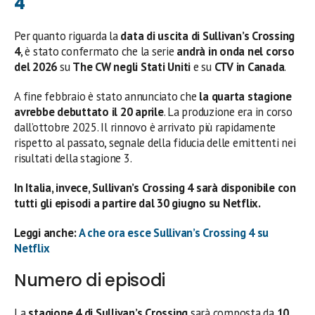
4
Per quanto riguarda la
data di uscita di Sullivan’s Crossing
4
, è stato confermato che la serie
andrà in onda nel corso
del 2026
su
The CW negli Stati Uniti
e su
CTV in Canada
.
A fine febbraio è stato annunciato che
la quarta stagione
avrebbe debuttato il 20 aprile
. La produzione era in corso
dall’ottobre 2025. Il rinnovo è arrivato più rapidamente
rispetto al passato, segnale della fiducia delle emittenti nei
risultati della stagione 3.
In Italia, invece, Sullivan’s Crossing 4 sarà disponibile con
tutti gli episodi a partire dal 30 giugno su Netflix.
Leggi anche:
A che ora esce Sullivan’s Crossing 4 su
Netflix
Numero di episodi
La
stagione 4 di Sullivan’s Crossing
sarà composta da
10