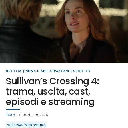
NETFLIX
|
NEWS E ANTICIPAZIONI
|
SERIE TV
Sullivan’s Crossing 4:
trama, uscita, cast,
episodi e streaming
TEAM
| GIUGNO 30, 2026
SULLIVAN'S CROSSING