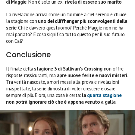
di Maggie
. Non è solo un ex:
rivela di essere suo marito
.
La rivelazione arriva come un fulmine a ciel sereno e chiude
la stagione con
uno dei cliffhanger più sconvolgenti della
serie
. Chi è davvero quest’uomo? Perché Maggie non ne ha
mai parlato? E cosa significa tutto questo per il suo futuro
con Cal?
Conclusione
Il finale della
stagione 3 di Sullivan’s Crossing
non offre
risposte rassicuranti, ma
apre nuove ferite e nuovi misteri
.
Tra verità nascoste, amori messi alla prova e rivelazioni
inaspettate, la serie dimostra di voler crescere e osare
sempre di più. E ora, una cosa è certa:
la
quarta stagione
non potrà ignorare ciò che è appena venuto a galla
.