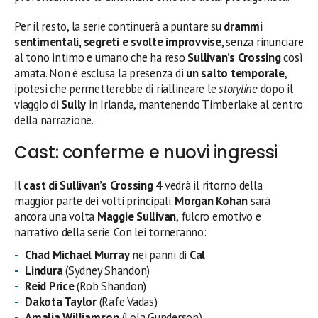
Per il resto, la serie continuerà a puntare su
drammi
sentimentali, segreti e svolte improvvise
, senza rinunciare
al tono intimo e umano che ha reso
Sullivan’s Crossing
così
amata. Non è esclusa la presenza di
un salto temporale
,
ipotesi che permetterebbe di riallineare le
storyline
dopo il
viaggio di
Sully
in Irlanda, mantenendo Timberlake al centro
della narrazione.
Cast: conferme e nuovi ingressi
Il
cast di Sullivan’s Crossing 4
vedrà il ritorno della
maggior parte dei volti principali.
Morgan Kohan
sarà
ancora una volta
Maggie Sullivan
, fulcro emotivo e
narrativo della serie. Con lei torneranno:
Chad Michael Murray
nei panni di
Cal
Lindura
(Sydney Shandon)
Reid Price
(Rob Shandon)
Dakota Taylor
(Rafe Vadas)
Amalia Williamson
(Lola Gunderson)