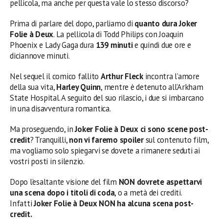
pellicola, ma anche per questa vale lo stesso discorso?
Prima di parlare del dopo, parliamo di
quanto dura
Joker
Folie à Deux
. La pellicola di Todd Philips con Joaquin
Phoenix e Lady Gaga dura
139 minuti
e quindi due ore e
diciannove minuti.
Nel sequel il comico fallito
Arthur Fleck
incontra l’amore
della sua vita,
Harley Quinn
, mentre è detenuto all’Arkham
State Hospital. A seguito del suo rilascio, i due si imbarcano
in una disavventura romantica.
Ma proseguendo, in
Joker Folie à Deux
ci sono scene post-
credit
? Tranquilli,
non vi faremo spoiler
sul contenuto film,
ma vogliamo solo spiegarvi se dovete a rimanere seduti ai
vostri posti in silenzio.
Dopo l’esaltante visione del film
NON dovrete
aspettarvi
una scena dopo i titoli di coda
, o a metà dei crediti.
Infatti
Joker Folie à Deux
NON ha alcuna scena post-
credit.