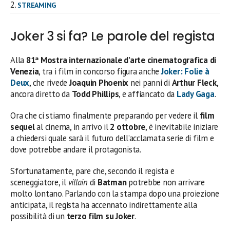
STREAMING
Joker 3 si fa? Le parole del regista
Alla
81ª Mostra internazionale d’arte cinematografica di
Venezia
, tra i film in concorso figura anche
Joker:
Folie à
Deux
, che rivede
Joaquin Phoenix
nei panni di
Arthur Fleck
,
ancora diretto da
Todd Phillips
, e affiancato da
Lady Gaga
.
Ora che ci stiamo finalmente preparando per vedere il
film
sequel
al cinema, in arrivo il
2 ottobre
, è inevitabile iniziare
a chiedersi quale sarà il futuro dell’acclamata serie di film e
dove potrebbe andare il protagonista.
Sfortunatamente, pare che, secondo il regista e
sceneggiatore, il
villain
di
Batman
potrebbe non arrivare
molto lontano. Parlando con la stampa dopo una proiezione
anticipata, il regista ha accennato indirettamente alla
possibilità di un
terzo film su Joker
.