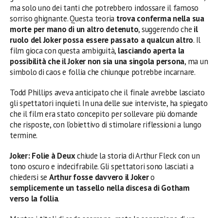
ma solo uno dei tanti che potrebbero indossare il famoso
sorriso ghignante. Questa teoria
trova conferma nella sua
morte per mano di un altro detenuto
, suggerendo che
il
ruolo del Joker possa essere passato a qualcun altro
. Il
film gioca con questa ambiguità,
lasciando aperta la
possibilità che il Joker non sia una singola persona
, ma un
simbolo di caos e follia che chiunque potrebbe incarnare.
Todd Phillips aveva anticipato che il finale avrebbe lasciato
gli spettatori inquieti. In una delle sue interviste, ha spiegato
che il film era stato concepito per sollevare più domande
che risposte, con l’obiettivo di stimolare riflessioni a lungo
termine.
Joker: Folie à Deux
chiude la storia di Arthur Fleck con un
tono oscuro e indecifrabile. Gli spettatori sono lasciati a
chiedersi se
Arthur fosse davvero il Joker
o
semplicemente un tassello nella discesa di Gotham
verso la follia
.