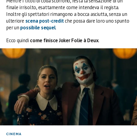
Mentre i titoli di coda scorrono, resta la sensazione di un
finale irrisolto, esattamente come intendeva il regista.
Inoltre gli spettatori rimangono a bocca asciutta, senza un
ulteriore
scena post-credit
che possa dare loro uno spunto
per un
possibile sequel
.
Ecco quindi
come finisce Joker Folie à Deux
.
CINEMA