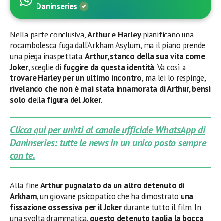
Daninseries
Nella parte conclusiva,
Arthur e Harley
pianificano una
rocambolesca fuga dall’Arkham Asylum, ma il piano prende
una piega inaspettata.
Arthur, stanco della sua vita come
Joker
, sceglie di
fuggire da questa identità
. Va così a
trovare Harley per un ultimo incontro,
ma lei lo respinge,
rivelando che non è mai stata innamorata di Arthur, bensì
solo della figura del Joker
.
Clicca qui per unirti al canale ufficiale WhatsApp di
Daninseries: tutte le news in un unico posto sempre
con te.
Alla fine
Arthur pugnalato da un altro detenuto di
Arkham
, un giovane psicopatico che ha dimostrato
una
fissazione ossessiva per il Joker
durante tutto il film. In
una svolta drammatica,
questo detenuto taglia la bocca