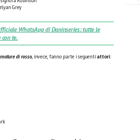
 signora Robinson
elyan Grey
 ufficiale WhatsApp di Daninseries: tutte le
 con te.
umature di rosso
, invece, fanno parte i seguenti
attori
:
ark