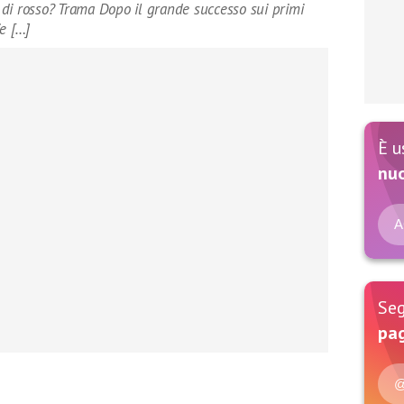
di rosso? Trama Dopo il grande successo sui primi
e […]
È u
nu
A
Seg
pag
@