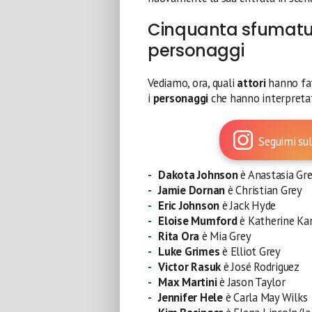
Cinquanta sfumature
personaggi
Vediamo, ora, quali
attori
hanno fa
i
personaggi
che hanno interpreta
Seguimi sul
Dakota Johnson
è Anastasia Gr
Jamie Dornan
è Christian Grey
Eric Johnson
è Jack Hyde
Eloise Mumford
è Katherine Ka
Rita Ora
è Mia Grey
Luke Grimes
è Elliot Grey
Victor Rasuk
è José Rodriguez
Max Martini
è Jason Taylor
Jennifer Hele
è Carla May Wilks