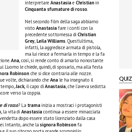
interpretare
Anastasia
e
Christian
in
Cinquanta sfumature di rosso
.
Nel secondo film della saga abbiamo
visto
Anastasia
fare i conti con la
precedente sottomessa di
Christian
Grey
,
Leila Williams
. Quest’ultima,
infatti, la aggredisce armata di pistola,
ma lui riesce a fermarla in tempo e la fa
zione.
Ana
, così, si rende conto di amarlo nonostante
ui. L’uomo le chiede, quindi, di sposarlo, ma alla festa
nora Robinson
che si dice contraria alle nozze.
QUIZ
due volte, dichiarando che
Ana
le ha insegnato il
attempo,
Jack
, il capo di
Anastasia
, che l’aveva sedotta
ncore verso la coppia.
e di rosso
? La
trama
inizia a mostraci i protagonisti
, la vita di
Anastasia
continua a essere minacciata
o vendetta dopo essere stato licenziato dalla casa
lei. Intanto, anche la
signora Robinson
fa
 e il suo ritorno porta grande scompiglio.