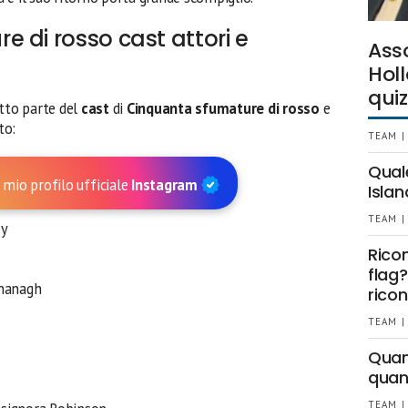
 di rosso cast attori e
Ass
Holl
quiz
tto parte del
cast
di
Cinquanta sfumature di rosso
e
to:
TEAM |
Qual
 mio profilo ufficiale
Instagram
Islan
TEAM |
ey
Rico
flag?
nanagh
ricon
TEAM |
Quant
quan
TEAM |