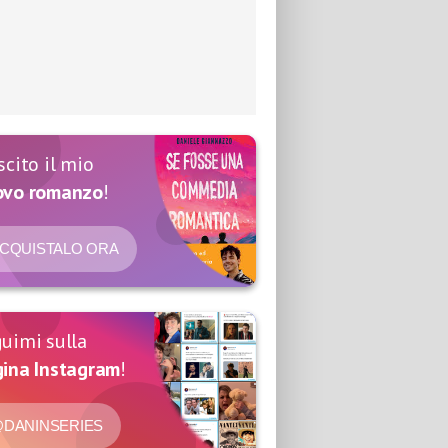
scito il mio
ovo romanzo
!
CQUISTALO ORA
uimi sulla
ina Instagram
!
DANINSERIES