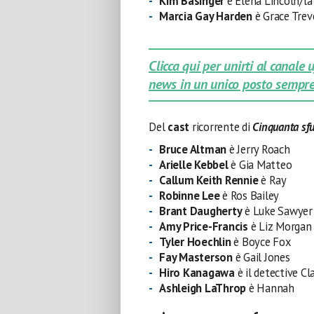
Kim Basinger
è Elena Lincoln/la
Marcia Gay Harden
è Grace Trev
Clicca qui per unirti al canale
news in un unico posto sempre
Del
cast
ricorrente di
Cinquanta sf
Bruce Altman
è Jerry Roach
Arielle Kebbel
è Gia Matteo
Callum Keith Rennie
è Ray
Robinne Lee
è Ros Bailey
Brant Daugherty
è Luke Sawyer
Amy Price-Francis
è Liz Morgan
Tyler Hoechlin
è Boyce Fox
Fay Masterson
è Gail Jones
Hiro Kanagawa
è il detective Cl
Ashleigh LaThrop
è Hannah