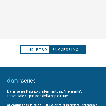
< INDIETRO
SUCCESSIVO >
Daninseries
Il punto di riferimento più "irriverente",
trasversale e spassoso della pop culture.
© daninseries.it 2022.
Tutti di diritti di proprietà letteraria e