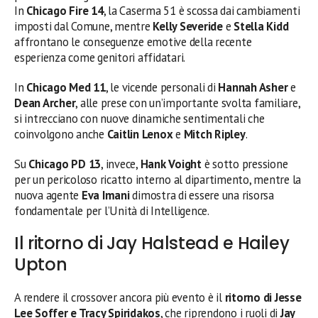
In
Chicago Fire 14
, la Caserma 51 è scossa dai cambiamenti
imposti dal Comune, mentre
Kelly Severide
e
Stella Kidd
affrontano le conseguenze emotive della recente
esperienza come genitori affidatari.
In
Chicago Med 11
, le vicende personali di
Hannah Asher
e
Dean Archer
, alle prese con un’importante svolta familiare,
si intrecciano con nuove dinamiche sentimentali che
coinvolgono anche
Caitlin Lenox
e
Mitch Ripley
.
Su
Chicago PD 13
, invece,
Hank Voight
è sotto pressione
per un pericoloso ricatto interno al dipartimento, mentre la
nuova agente
Eva Imani
dimostra di essere una risorsa
fondamentale per l’Unità di Intelligence.
Il ritorno di Jay Halstead e Hailey
Upton
A rendere il crossover ancora più evento è il
ritorno di Jesse
Lee Soffer e Tracy Spiridakos
, che riprendono i ruoli di
Jay