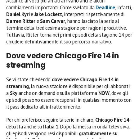
Accanto ai volti più amati arrivano anche alcuni
cambiamenti importanti. Come svelato da
Deadline
, infatti,
Daniel Kyri
e
Jake Lockett
, interpreti rispettivamente di
Darren Ritter
e
Sam Carver
, hanno lasciato la serie al
termine della tredicesima stagione per ragioni produttive.
Tuttavia, Ritter torna nei primi episodi della stagione 14 per
chiudere definitivamente il suo percorso narrativo.
Dove vedere Chicago Fire 14 in
streaming
Se vi state chiedendo
dove vedere Chicago Fire 14 in
streaming
, la nuova stagione è disponibile per gli abbonati
a
Sky
anche on demand e sulla piattaforma
NOW
, dove gli
episodi possono essere recuperati in qualsiasi momento con
il pass dedicato all’intrattenimento.
Per chi preferisce seguire la serie in chiaro,
Chicago Fire 14
debutta anche su
Italia 1
. Dopo la messa in onda televisiva,
gli episodi vengono resi disponibili
gratuitamente su