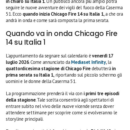
in chiaro su Italia 1
. Un pubblico ancora più ampio potrà
seguire le nuove avventure dei vigili del fuoco della Caserma
51. Ecco
quando inizia Chicago Fire 14 su Italia 1
, a che ora
andrà in onda e come sarà composta la prima serata.
Quando va in onda Chicago Fire
14 su Italia 1
L’appuntamento da segnare sul calendario è
venerdì 17
luglio 2026
. Come annunciato da
Mediaset Infinity
, la
quattordicesima stagione di Chicago Fire
debutterà
in
prima serata su Italia 1
, riportando sul piccolo schermo gli
uomini e le donne della Caserma 51.
La programmazione prenderà il via con
i primi tre episodi
della stagione
. Tale scelta consentirà agli spettatori di
entrare subito nel vivo delle nuove vicende senza dover
attendere settimane per scoprire come si evolveranno le
storyline principali.