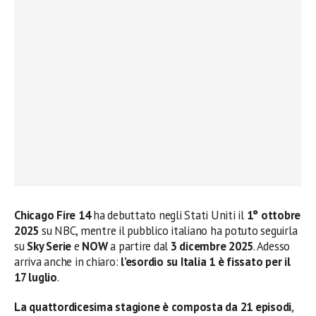
Chicago Fire 14
ha debuttato negli Stati Uniti il
1° ottobre
2025
su NBC, mentre il pubblico italiano ha potuto seguirla
su
Sky Serie
e
NOW
a partire dal
3 dicembre 2025
. Adesso
arriva anche in chiaro:
l’esordio su Italia 1 è fissato per il
17 luglio
.
La quattordicesima stagione è composta da 21 episodi
,