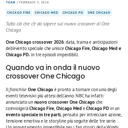
TEAM
| FEBBRAIO 5, 2026
CHICAGO FIRE
CHICAGO MED
CHICAGO PD
ONE CHICAGO
Tutto ciò che c’è da sapere sul nuovo crossover di One
Chicago
One Chicago crossover 2026
: data, trama e anticipazioni
dell’evento speciale che unisce
Chicago Fire, Chicago Med e
Chicago PD.
in tre episodi imperdibili.
Quando va in onda il nuovo
crossover One Chicago
Il
franchise
One Chicago
è pronto a tornare con uno degli
eventi televisivi più attesi dell’anno. NBC ha infatti
annunciato un
nuovo crossover One Chicago
che
coinvolgerà
Chicago Fire
,
Chicago Med
e
Chicago PD
in un
evento speciale in tre parti
, pensato per intrecciare azione,
tensione emotiva e le storyline più seguite delle tre serie.
Un appuntamento imperdibile per i fan storici della Windy