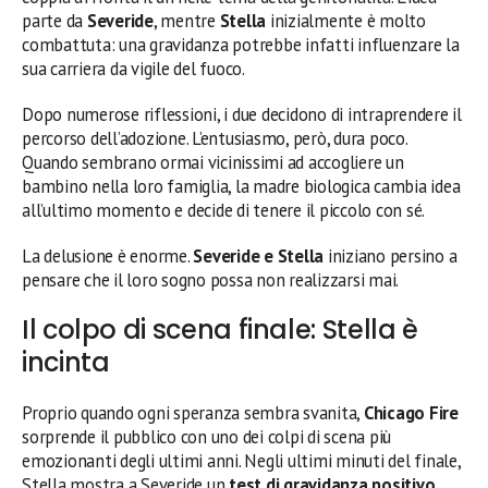
parte da
Severide
, mentre
Stella
inizialmente è molto
combattuta: una gravidanza potrebbe infatti influenzare la
sua carriera da vigile del fuoco.
Dopo numerose riflessioni, i due decidono di intraprendere il
percorso dell’adozione. L’entusiasmo, però, dura poco.
Quando sembrano ormai vicinissimi ad accogliere un
bambino nella loro famiglia, la madre biologica cambia idea
all’ultimo momento e decide di tenere il piccolo con sé.
La delusione è enorme.
Severide e Stella
iniziano persino a
pensare che il loro sogno possa non realizzarsi mai.
Il colpo di scena finale: Stella è
incinta
Proprio quando ogni speranza sembra svanita,
Chicago Fire
sorprende il pubblico con uno dei colpi di scena più
emozionanti degli ultimi anni. Negli ultimi minuti del finale,
Stella mostra a Severide un
test di gravidanza positivo
.