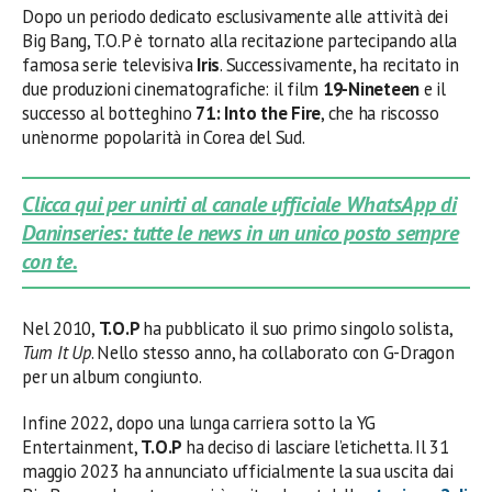
Dopo un periodo dedicato esclusivamente alle attività dei
Big Bang, T.O.P è tornato alla recitazione partecipando alla
famosa serie televisiva
Iris
. Successivamente, ha recitato in
due produzioni cinematografiche: il film
19-Nineteen
e il
successo al botteghino
71: Into the Fire
, che ha riscosso
un’enorme popolarità in Corea del Sud.
Clicca qui per unirti al canale ufficiale WhatsApp di
Daninseries: tutte le news in un unico posto sempre
con te.
Nel 2010,
T.O.P
ha pubblicato il suo primo singolo solista,
Turn It Up
. Nello stesso anno, ha collaborato con G-Dragon
per un album congiunto.
Infine 2022, dopo una lunga carriera sotto la YG
Entertainment,
T.O.P
ha deciso di lasciare l’etichetta. Il 31
maggio 2023 ha annunciato ufficialmente la sua uscita dai