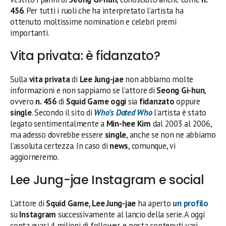
456
. Per tutti i ruoli che ha interpretato l’artista ha
ottenuto moltissime nomination e celebri premi
importanti.
Vita privata: è fidanzato?
Sulla
vita privata
di
Lee Jung-jae
non abbiamo molte
informazioni e non sappiamo se l’attore di
Seong Gi-hun
,
ovvero
n. 456
di
Squid Game oggi
sia
fidanzato
oppure
single
. Secondo il sito di
Who’s Dated Who
l’artista è stato
legato sentimentalmente a
Min-hee Kim
dal 2003 al 2006,
ma adesso dovrebbe essere
single
, anche se non ne abbiamo
l’assoluta certezza. In caso di
news
, comunque, vi
aggiorneremo.
Lee Jung-jae Instagram e social
L’attore di
Squid Game
,
Lee Jung-jae
ha aperto
un profilo
su
Instagram
successivamente al lancio della serie. A oggi
conta quasi 4 milioni di follower, e posta contenuti vari,