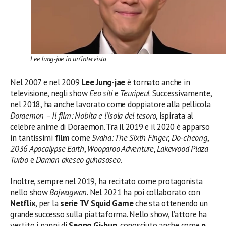
Lee Jung-jae in un’intervista
Nel 2007 e nel 2009
Lee Jung-jae
è tornato anche in
televisione, negli show
Eeo siti
e
Teuripeul
. Successivamente,
nel 2018, ha anche lavorato come doppiatore alla pellicola
Doraemon – Il film: Nobita e l’isola del tesoro
, ispirata al
celebre anime di Doraemon. Tra il 2019 e il 2020 è apparso
in tantissimi
film
come
Svaha: The Sixth Finger
,
Do-cheong
,
2036 Apocalypse Earth
,
Wooparoo Adventure
,
Lakewood Plaza
Turbo
e
Daman akeseo guhasoseo
.
Inoltre, sempre nel 2019, ha recitato come protagonista
nello show
Bojwagwan
. Nel 2021 ha poi collaborato con
Netflix
, per la
serie TV
Squid Game
che sta ottenendo un
grande successo sulla piattaforma. Nello show, l’attore ha
vestito i panni di
Seong Gi-hun
, conosciuto anche come
n.