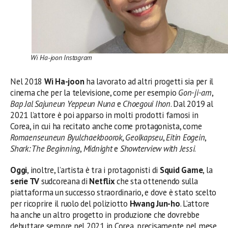
Wi Ha-joon Instagram
Nel 2018
Wi Ha-joon
ha lavorato ad altri progetti sia per il
cinema che per la televisione, come per esempio
Gon-ji-am
,
Bap Jal Sajuneun Yeppeun Nuna
e
Choegoui Ihon
. Dal 2019 al
2021 l’attore è poi apparso in molti prodotti famosi in
Corea, in cui ha recitato anche come protagonista, come
Romaenseuneun Byulchaekboorok
,
Geolkapseu
,
Eitin Eogein
,
Shark: The Beginning
,
Midnight
e
Showterview with Jessi
.
Oggi
, inoltre, l’artista è tra i protagonisti di
Squid Game
, la
serie TV
sudcoreana di
Netflix
che sta ottenendo sulla
piattaforma un successo straordinario, e dove è stato scelto
per ricoprire il ruolo del poliziotto
Hwang Jun-ho
. L’attore
ha anche un altro progetto in produzione che dovrebbe
debuttare sempre nel 2021 in Corea, precisamente nel mese