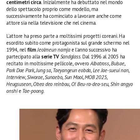
centimetri circa
. Inizialmente ha debuttato nel mondo
dello spettacolo proprio come modello, ma
successivamente ha cominciato a lavorare anche come
attore sia nella televisione che nel cinema.
L’attore ha preso parte a moltissimi progetti coreani. Ha
esordito subito come protagonista sul grande schermo nel
1994, nel
film
Jeolmeun namja
e l’anno successivo ha
partecipato alla
serie TV
Sandglass
. Dal 1996 al 2005 ha
recitato in moltissime pellicole, ovvero
Albatross
,
Bulsae
,
Park Dae Park
,
Jung sa
,
Taeyangeun eobda
,
Lee Jae-sueui nan
,
Interview
,
Siworae
,
Sunaebo
,
Sun Mool
,
MOB 2025
,
Heugsuseon
,
Obeo deo reinbou
,
O! Beu-ra-deo-seu
,
Shin angyo
onshi
e
Tae-poong
.