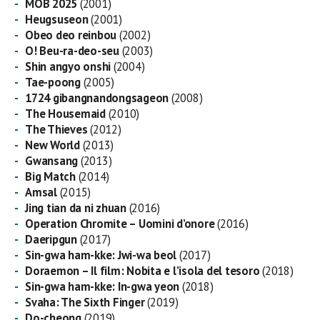
MOB 2025
(2001)
Heugsuseon
(2001)
Obeo deo reinbou
(2002)
O! Beu-ra-deo-seu
(2003)
Shin angyo onshi
(2004)
Tae-poong
(2005)
1724 gibangnandongsageon
(2008)
The Housemaid
(2010)
The Thieves
(2012)
New World
(2013)
Gwansang
(2013)
Big Match
(2014)
Amsal
(2015)
Jing tian da ni zhuan
(2016)
Operation Chromite – Uomini d’onore
(2016)
Daeripgun
(2017)
Sin-gwa ham-kke: Jwi-wa beol
(2017)
Doraemon – Il film: Nobita e l’isola del tesoro
(2018)
Sin-gwa ham-kke: In-gwa yeon
(2018)
Svaha: The Sixth Finger
(2019)
Do-cheong
(2019)