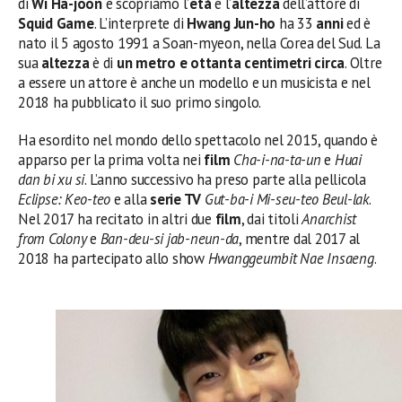
di
Wi Ha-joon
e scopriamo l’
età
e l’
altezza
dell’attore di
Squid Game
. L’interprete di
Hwang Jun-ho
ha 33
anni
ed è
nato il 5 agosto 1991 a Soan-myeon, nella Corea del Sud. La
sua
altezza
è di
un metro e ottanta centimetri circa
. Oltre
a essere un attore è anche un modello e un musicista e nel
2018 ha pubblicato il suo primo singolo.
Ha esordito nel mondo dello spettacolo nel 2015, quando è
apparso per la prima volta nei
film
Cha-i-na-ta-un
e
Huai
dan bi xu si
. L’anno successivo ha preso parte alla pellicola
Eclipse: Keo-teo
e alla
serie TV
Gut-ba-i Mi-seu-teo Beul-lak
.
Nel 2017 ha recitato in altri due
film
, dai titoli
Anarchist
from Colony
e
Ban-deu-si jab-neun-da
, mentre dal 2017 al
2018 ha partecipato allo show
Hwanggeumbit Nae Insaeng
.