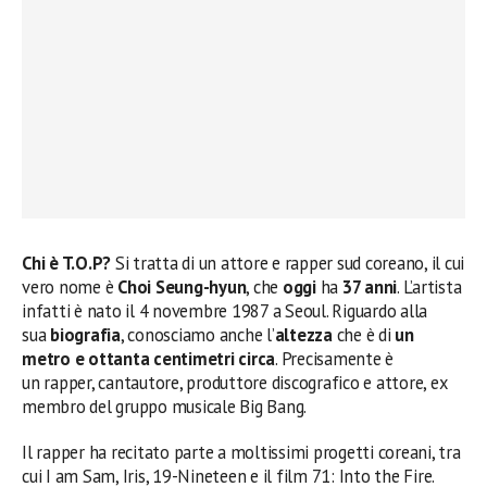
Chi è T.O.P?
Si tratta di un attore e rapper sud coreano, il cui
vero nome è
Choi Seung-hyun
, che
oggi
ha
37 anni
. L’artista
infatti è nato il 4 novembre 1987 a Seoul. Riguardo alla
sua
biografia
, conosciamo anche l’
altezza
che è di
un
metro e ottanta centimetri circa
. Precisamente è
un rapper, cantautore, produttore discografico e attore, ex
membro del gruppo musicale Big Bang.
Il rapper ha recitato parte a moltissimi progetti coreani, tra
cui I am Sam, Iris, 19-Nineteen e il film 71: Into the Fire.