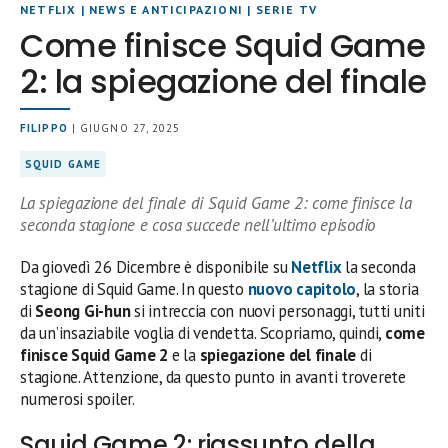
NETFLIX
|
NEWS E ANTICIPAZIONI
|
SERIE TV
Come finisce Squid Game
2: la spiegazione del finale
FILIPPO
| GIUGNO 27, 2025
SQUID GAME
La spiegazione del finale di Squid Game 2: come finisce la
seconda stagione e cosa succede nell’ultimo episodio
Da giovedì 26 Dicembre è disponibile su
Netflix
la seconda
stagione di Squid Game. In questo
nuovo capitolo
, la storia
di
Seong Gi-hun
si intreccia con nuovi personaggi, tutti uniti
da un’insaziabile voglia di vendetta. Scopriamo, quindi,
come
finisce Squid Game 2
e la
spiegazione del finale
di
stagione. Attenzione, da questo punto in avanti troverete
numerosi spoiler.
Squid Game 2: riassunto della