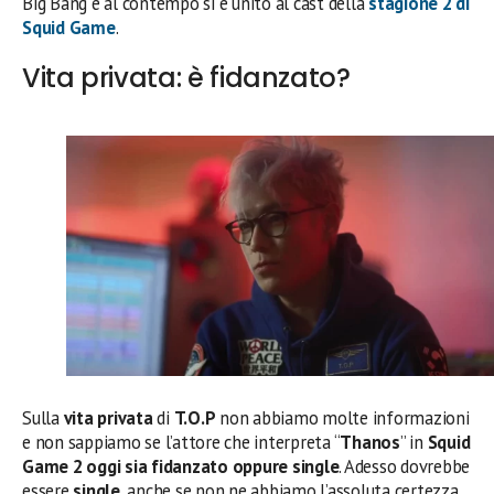
Big Bang e al contempo si è unito al cast della
stagione 2 di
Squid Game
.
Vita privata: è fidanzato?
Sulla
vita privata
di
T.O.P
non abbiamo molte informazioni
e non sappiamo se l’attore che interpreta “
Thanos
” in
Squid
Game 2 oggi sia fidanzato oppure single
. Adesso dovrebbe
essere
single
, anche se non ne abbiamo l’assoluta certezza.