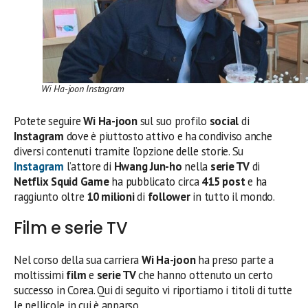
Wi Ha-joon Instagram
Potete seguire
Wi Ha-joon
sul suo profilo
social
di
Instagram
dove è piuttosto attivo e ha condiviso anche
diversi contenuti tramite l’opzione delle storie. Su
Instagram
l’attore di
Hwang Jun-ho
nella
serie TV
di
Netflix Squid Game
ha pubblicato circa
415 post
e ha
raggiunto oltre
10 milioni
di
follower
in tutto il mondo.
Film e serie TV
Nel corso della sua carriera
Wi Ha-joon
ha preso parte a
moltissimi
film
e
serie TV
che hanno ottenuto un certo
successo in Corea. Qui di seguito vi riportiamo i titoli di tutte
le pellicole in cui è apparso.