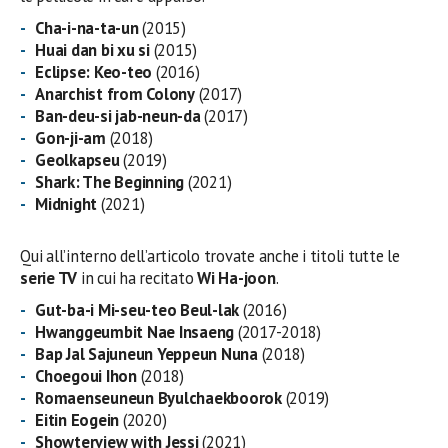
Cha-i-na-ta-un
(2015)
Huai dan bi xu si
(2015)
Eclipse: Keo-teo
(2016)
Anarchist from Colony
(2017)
Ban-deu-si jab-neun-da
(2017)
Gon-ji-am
(2018)
Geolkapseu
(2019)
Shark: The Beginning
(2021)
Midnight
(2021)
Qui all’interno dell’articolo trovate anche i titoli tutte le
serie TV
in cui ha recitato
Wi Ha-joon
.
Gut-ba-i Mi-seu-teo Beul-lak
(2016)
Hwanggeumbit Nae Insaeng
(2017-2018)
Bap Jal Sajuneun Yeppeun Nuna
(2018)
Choegoui Ihon
(2018)
Romaenseuneun Byulchaekboorok
(2019)
Eitin Eogein
(2020)
Showterview with Jessi
(2021)