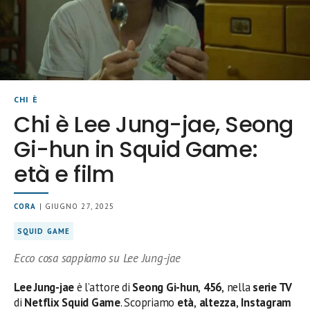
CHI È
Chi è Lee Jung-jae, Seong
Gi-hun in Squid Game:
età e film
CORA
| GIUGNO 27, 2025
SQUID GAME
Ecco cosa sappiamo su Lee Jung-jae
Lee Jung-jae
è l’attore di
Seong Gi-hun
,
456
,
nella
serie TV
di
Netflix Squid Game
. Scopriamo
età
,
altezza
,
Instagram