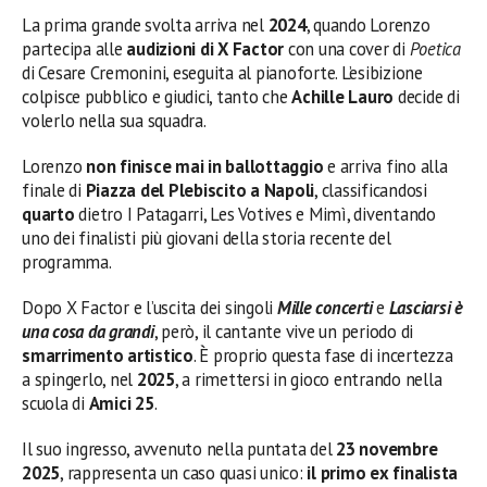
La prima grande svolta arriva nel
2024
, quando Lorenzo
partecipa alle
audizioni di X Factor
con una cover di
Poetica
di Cesare Cremonini, eseguita al pianoforte. L’esibizione
colpisce pubblico e giudici, tanto che
Achille Lauro
decide di
volerlo nella sua squadra.
Lorenzo
non finisce mai in ballottaggio
e arriva fino alla
finale di
Piazza del Plebiscito a Napoli
, classificandosi
quarto
dietro I Patagarri, Les Votives e Mimì, diventando
uno dei finalisti più giovani della storia recente del
programma.
Dopo X Factor e l’uscita dei singoli
Mille concerti
e
Lasciarsi è
una cosa da grandi
, però, il cantante vive un periodo di
smarrimento artistico
. È proprio questa fase di incertezza
a spingerlo, nel
2025
, a rimettersi in gioco entrando nella
scuola di
Amici 25
.
Il suo ingresso, avvenuto nella puntata del
23 novembre
2025
, rappresenta un caso quasi unico:
il primo ex finalista