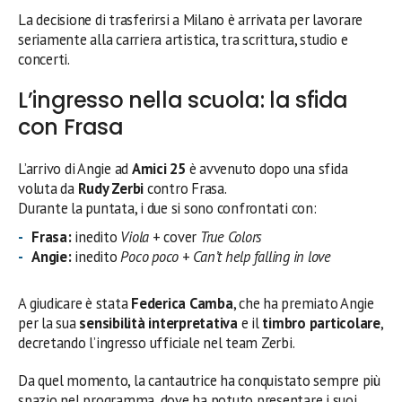
La decisione di trasferirsi a Milano è arrivata per lavorare
seriamente alla carriera artistica, tra scrittura, studio e
concerti.
L’ingresso nella scuola: la sfida
con Frasa
L’arrivo di Angie ad
Amici 25
è avvenuto dopo una sfida
voluta da
Rudy Zerbi
contro Frasa.
Durante la puntata, i due si sono confrontati con:
Frasa:
inedito
Viola
+ cover
True Colors
Angie:
inedito
Poco poco
+
Can’t help falling in love
A giudicare è stata
Federica Camba
, che ha premiato Angie
per la sua
sensibilità interpretativa
e il
timbro particolare
,
decretando l’ingresso ufficiale nel team Zerbi.
Da quel momento, la cantautrice ha conquistato sempre più
spazio nel programma, dove ha potuto presentare i suoi