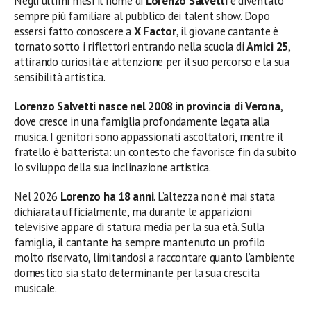
Negli ultimi mesi il nome di
Lorenzo Salvetti
è diventato
sempre più familiare al pubblico dei talent show. Dopo
essersi fatto conoscere a
X Factor
, il giovane cantante è
tornato sotto i riflettori entrando nella scuola di
Amici 25
,
attirando curiosità e attenzione per il suo percorso e la sua
sensibilità artistica.
Lorenzo Salvetti nasce nel 2008 in provincia di Verona
,
dove cresce in una famiglia profondamente legata alla
musica. I genitori sono appassionati ascoltatori, mentre il
fratello è batterista: un contesto che favorisce fin da subito
lo sviluppo della sua inclinazione artistica.
Nel 2026
Lorenzo ha 18 anni
. L’altezza non è mai stata
dichiarata ufficialmente, ma durante le apparizioni
televisive appare di statura media per la sua età. Sulla
famiglia, il cantante ha sempre mantenuto un profilo
molto riservato, limitandosi a raccontare quanto l’ambiente
domestico sia stato determinante per la sua crescita
musicale.