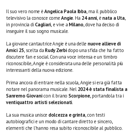
Il suo vero nome è
Angelica Paola Ibba
, ma il pubblico
televisivo la conosce come
Angie
. Ha
24 anni
, è
nata a Uta
,
in provincia di
Cagliari
, e vive a
Milano
, dove ha deciso di
inseguire il suo sogno musicale.
La giovane cantautrice Angie è una delle
nuove allieve di
Amici 25
, scelta da
Rudy Zerbi
dopo una sfida che ha fatto
discutere fan e social. Con una voce intensa e un timbro
riconoscibile, Angie è considerata una delle personalità più
interessanti della nuova edizione.
Prima ancora di entrare nella scuola, Angie si era già fatta
notare nel panorama musicale. Nel
2024 è stata finalista a
Sanremo Giovani
con il brano
Scorpione
, portandola tra i
ventiquattro artisti selezionati
.
La sua musica unisce
dolcezza e grinta
, con testi
autobiografici e un modo di cantare diretto e sincero,
elementi che l’hanno resa subito riconoscibile al pubblico.