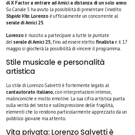
di X Factor a entrare ad Amici a distanza di un solo anno
.
Su Canale 5 ha avuto la possibilità di presentare l’inedito
Stupida Vita
.
Lorenzo
è ufficialmente un concorrente al
serale di Amici 25
.
Lorenzo
è riuscito a partecipare a tutte le puntate
del
serale di Amici 25
, fino ad essere eletto
finalista
e il 17
maggio si giocherà la possibilità di vincere il programma.
Stile musicale e personalità
artistica
Lo stile di Lorenzo Salvetti è fortemente legato al
cantautorato italiano
, con interpretazioni intense,
malinconiche e molto emotive. La sua cifra artistica punta
sulla verità del testo e sull’espressione delle fragilità,
elementi che lo rendono particolarmente apprezzato da un
pubblico giovane ma attento.
Vita privata: Lorenzo Salvetti è