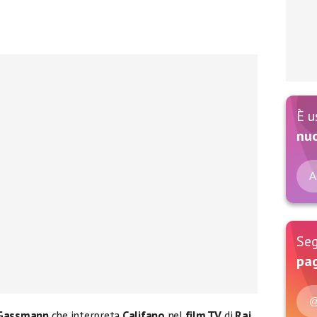
È u
nu
A
Seg
pag
@
 Gassmann
che interpreta
Califano
nel
film TV
di
Rai