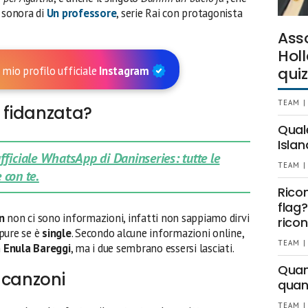
a sonora di
Un professore
, serie Rai con protagonista
Ass
Holl
 mio profilo ufficiale
Instagram
quiz
TEAM |
a fidanzata?
Qual
Islan
 ufficiale WhatsApp di Daninseries: tutte le
TEAM |
 con te.
Rico
flag?
n
non ci sono informazioni, infatti non sappiamo dirvi
ricon
ure se è
single
. Secondo alcune informazioni online,
TEAM |
n
Enula Bareggi
, ma i due sembrano essersi lasciati.
Quant
 canzoni
quan
TEAM |