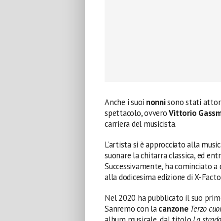
Anche i suoi
nonni
sono stati atto
spettacolo, ovvero
Vittorio Gass
carriera del musicista.
L’artista si è approcciato alla musi
suonare la chitarra classica, ed ent
Successivamente, ha cominciato a d
alla dodicesima edizione di X-Facto
Nel 2020 ha pubblicato il suo pri
Sanremo con la
canzone
Terzo cuo
album musicale, dal titolo
La strad