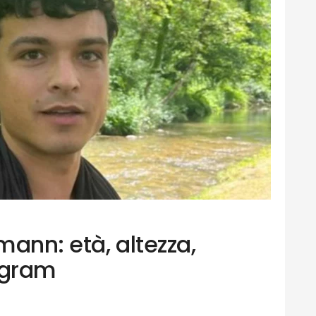
ann: età, altezza,
agram