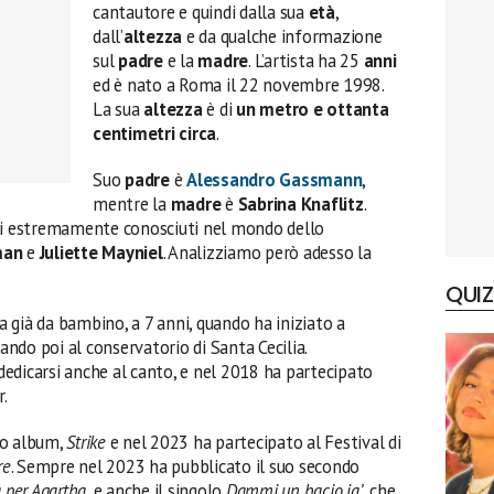
cantautore e quindi dalla sua
età
,
dall’
altezza
e da qualche informazione
sul
padre
e la
madre
. L’artista ha 25
anni
ed è nato a Roma il 22 novembre 1998.
La sua
altezza
è di
un metro e ottanta
centimetri circa
.
Suo
padre
è
Alessandro Gassmann
,
mentre la
madre
è
Sabrina Knaflitz
.
ri estremamente conosciuti nel mondo dello
man
e
Juliette Mayniel
. Analizziamo però adesso la
QUIZ
ca già da bambino, a 7 anni, quando ha iniziato a
rando poi al conservatorio di Santa Cecilia.
edicarsi anche al canto, e nel 2018 ha partecipato
r.
mo album,
Strike
e nel 2023 ha partecipato al Festival di
re
. Sempre nel 2023 ha pubblicato il suo secondo
a per Agartha
, e anche il singolo
Dammi un bacio ja’
, che