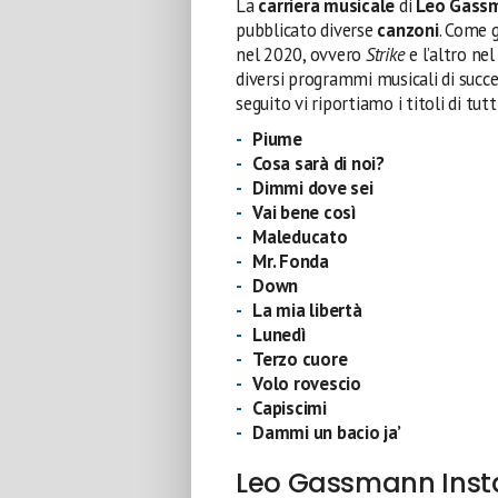
La
carriera musicale
di
Leo Gass
pubblicato diverse
canzoni
. Come g
nel 2020, ovvero
Strike
e l’altro ne
diversi programmi musicali di succe
seguito vi riportiamo i titoli di tutti
Piume
Cosa sarà di noi?
Dimmi dove sei
Vai bene così
Maleducato
Mr. Fonda
Down
La mia libertà
Lunedì
Terzo cuore
Volo rovescio
Capiscimi
Dammi un bacio ja’
Leo Gassmann Inst