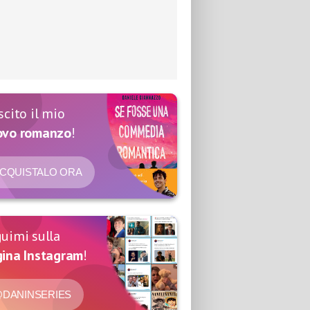
scito il mio
ovo romanzo
!
CQUISTALO ORA
uimi sulla
ina Instagram
!
DANINSERIES