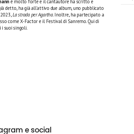
mann
è molto forte e il cantautore ha scritto e
ià detto, ha già all’attivo due album, uno pubblicato
l 2023,
La strada per Agartha
. Inoltre, ha partecipato a
sso come X-Factor e il Festival di Sanremo. Qui di
 i suoi singoli.
agram e social