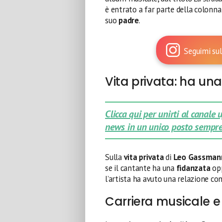
è entrato a far parte della colonn
suo
padre
.
Seguimi sul
Vita privata: ha un
Clicca qui per unirti al canale
news in un unico posto sempre
Sulla
vita privata
di
Leo Gassman
se il cantante ha una
fidanzata
opp
l’artista ha avuto una relazione co
Carriera musicale e