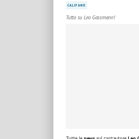
CALIFANO
Tutto su Leo Gassmann!
Tutte le
news
sul cantautore
Leo