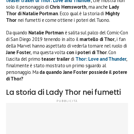
teaser trailer di Thor: Love and Thunder
, che mostra non
solo il personaggio di
Chris Hemsworth
, ma anche
Lady
Thor di Natalie Portman
. Ecco qual è la storia di
Mighty
Thor
nei fumetti e come ottiene i poteri del Tuono.
Da quando
Natalie Portman
è salita sul palco del Comic-Con
di San Diego 2019 tenendo in alto il
martello di Thor
, i fan
della Marvel hanno aspettato di vederla tornare nel ruolo di
Jane Foster
, ma questa volta
con i poteri di Thor
. Con
l’uscita del primo
teaser trailer
di
Thor: Love and Thunder
,
finalmente è stato mostrato un primo sguardo al
personaggio. Ma
da quando Jane Foster possiede il potere
di Thor?
La storia di Lady Thor nei fumetti