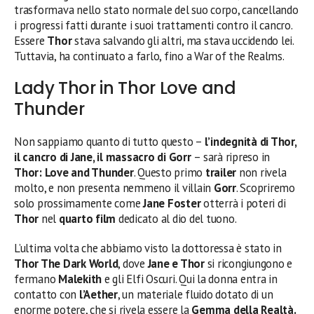
trasformava nello stato normale del suo corpo, cancellando
i progressi fatti durante i suoi trattamenti contro il cancro.
Essere
Thor
stava salvando gli altri, ma stava uccidendo lei.
Tuttavia, ha continuato a farlo, fino a War of the Realms.
Lady Thor in Thor Love and
Thunder
Non sappiamo quanto di tutto questo –
l’indegnità di Thor,
il cancro di Jane, il massacro di
Gorr
– sarà ripreso in
Thor: Love and Thunder
. Questo primo
trailer
non rivela
molto, e non presenta nemmeno il villain
Gorr
. Scopriremo
solo prossimamente come
Jane Foster
otterrà i poteri di
Thor
nel
quarto film
dedicato al dio del tuono.
L’ultima volta che abbiamo visto la dottoressa è stato in
Thor The Dark World
, dove
Jane e Thor
si ricongiungono e
fermano
Malekith
e gli Elfi Oscuri. Qui la donna entra in
contatto con
l’Aether
, un materiale fluido dotato di un
enorme potere, che si rivela essere la
Gemma della Realtà.