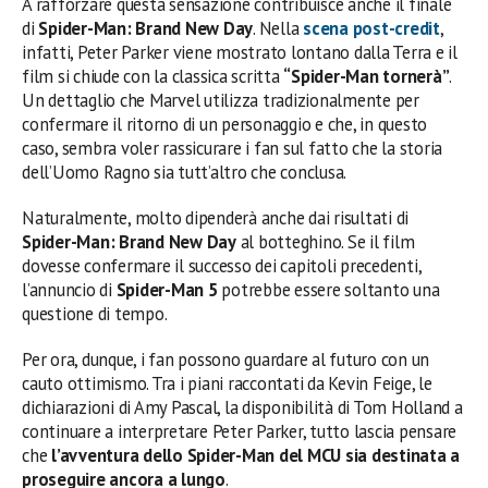
A rafforzare questa sensazione contribuisce anche il finale
di
Spider-Man: Brand New Day
. Nella
scena post-credit
,
infatti, Peter Parker viene mostrato lontano dalla Terra e il
film si chiude con la classica scritta
“Spider-Man tornerà”
.
Un dettaglio che Marvel utilizza tradizionalmente per
confermare il ritorno di un personaggio e che, in questo
caso, sembra voler rassicurare i fan sul fatto che la storia
dell’Uomo Ragno sia tutt’altro che conclusa.
Naturalmente, molto dipenderà anche dai risultati di
Spider-Man: Brand New Day
al botteghino. Se il film
dovesse confermare il successo dei capitoli precedenti,
l’annuncio di
Spider-Man 5
potrebbe essere soltanto una
questione di tempo.
Per ora, dunque, i fan possono guardare al futuro con un
cauto ottimismo. Tra i piani raccontati da Kevin Feige, le
dichiarazioni di Amy Pascal, la disponibilità di Tom Holland a
continuare a interpretare Peter Parker, tutto lascia pensare
che
l’avventura dello Spider-Man del MCU sia destinata a
proseguire ancora a lungo
.