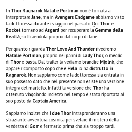
In
Thor Ragnarok Natalie Portman
non è tornata a
interpretare
Jane
, ma in
Avengers Endgame
abbiamo visto
la dottoressa durante i viaggio nel passato. Qui
Thor e
Rocket
tornano ad
Asgard
per recuperare la
Gemma della
Realtà
, sottraendola proprio dal corpo di Jane.
Per quanto riguarda
Thor Love And Thunder
rivedremo
Natalie Portman
, proprio nei panni di
Lady Thor
, o meglio
di
Thor
e basta. Dal trailer la vediamo brandire
Mjolnir
, che
appare ricomposto dopo che è
Hela
lo ha
distrutto in
Ragnarok
. Non sappiamo come la dottoressa sia entrata in
suo possesso dato che nel presente non esiste una versione
integra del martello. Infatti la versione che
Thor
ha
ottenuto viaggiando indietro nel tempo è stata riportata al
suo posto da
Captain America
.
Sappiamo inoltre che i
due Thor
intraprenderanno una
straziante avventura cosmica per svelare il mistero della
vendetta di
Gorr
e fermarlo prima che sia troppo tardi.