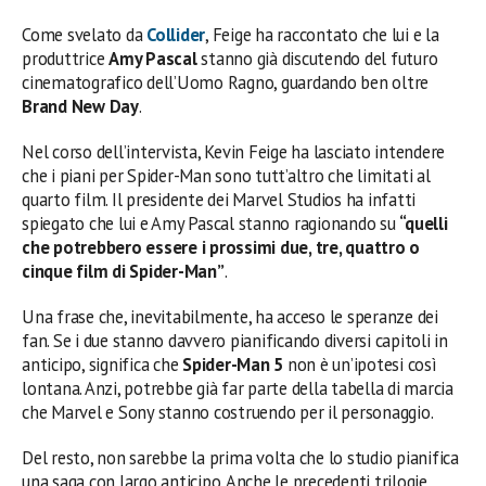
Come svelato da
Collider
, Feige ha raccontato che lui e la
produttrice
Amy Pascal
stanno già discutendo del futuro
cinematografico dell’Uomo Ragno, guardando ben oltre
Brand New Day
.
Nel corso dell’intervista, Kevin Feige ha lasciato intendere
che i piani per Spider-Man sono tutt’altro che limitati al
quarto film. Il presidente dei Marvel Studios ha infatti
spiegato che lui e Amy Pascal stanno ragionando su
“quelli
che potrebbero essere i prossimi due, tre, quattro o
cinque film di Spider-Man”
.
Una frase che, inevitabilmente, ha acceso le speranze dei
fan. Se i due stanno davvero pianificando diversi capitoli in
anticipo, significa che
Spider-Man 5
non è un’ipotesi così
lontana. Anzi, potrebbe già far parte della tabella di marcia
che Marvel e Sony stanno costruendo per il personaggio.
Del resto, non sarebbe la prima volta che lo studio pianifica
una saga con largo anticipo. Anche le precedenti trilogie