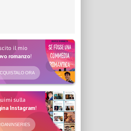
scito il mio
ovo romanzo
!
CQUISTALO ORA
uimi sulla
ina Instagram
!
DANINSERIES