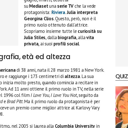
su
Mediaset
una
serie TV
che la vede
protagonista:
Riviera
.
Julia interpreta
Georgina
Clios
. Questo, però, non è il
primo ruolo ottenuto dall’attrice.
Scopriamo insieme tutte le
curiosità su
Julia Stiles
, dalla
biografia
, alla
vita
privata,
ai suoi
profili social
.
ografia, età ed altezza
mericana
di 38 anni, nata il 28 marzo 1981 a New York.
QUIZ
uro e raggiunge i 173 centimetri di
altezza
. La sua
 inizia molto presto, quando comincia a recitare in
rk. Ad 11 anni ottiene il primo ruolo in TV, nella serie
el 1996 col film
I Love You, I Love You Not
, seguito da
rd
e
Brad Pitt
. Ma il primo ruolo da protagonista è per
 riceve un premio come miglior attrice al Karlovy Vary
8.
itmo, nel 2005 si laurea alla
Columbia University
in