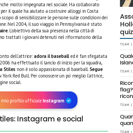
nche molto impegnata nel sociale. Ha collaborato
, per il quale ha aiutato a costruire alloggi in Costa
Ass
lo scopo di sensibilizzare le persone sulle condizioni dei
Holl
ne. Nel 2004, il suo viaggio in Pennsylvania è stato
aire
. L’obiettivo della sua presenza nella città di
quiz
o trattati i giovani detenuti nel riformatorio della
TEAM |
Qual
onto dell’attrice:
adora il baseball
ed è fan sfegatata
Islan
2006 ha effettuato il lancio di inizio per la squadra,
ia Stiles
non è solo appassionata di baseball.
Segue
TEAM |
w York Red Bull. Per conoscere un po’ meglio l’attrice,
ine social.
Rico
flag?
ricon
 mio profilo ufficiale
Instagram
TEAM |
Quant
tiles: Instagram e social
quan
TEAM |