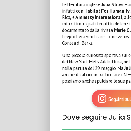
Letteratura inglese.
Julia Stiles
è a
infatti con
Habitat For Humanity
Rica, e
Amnesty International
, al
minori immigrati tenuti in detenzio
documentato dalla rivista
Marie Cl
Leeport era verificare come venivan
Contea di Berks.
Una piccola curiosità sportiva sul c
dei New York Mets. Addirittura, nel 
nella partita del 29 maggio. Ma
Jul
anche il calcio
, in particolare i Ne
possiamo anche spulciare le sue pag
Seguimi sul
Dove seguire Julia S