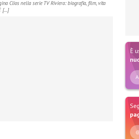
ina Clios nella serie TV Riviera: biografia, film, vita
È […]
È u
nu
A
Seg
pag
@