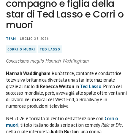
compagno e figlia della
star di Ted Lasso e Corri o
muori
TEAM
| LUGLIO 28, 2026
CORRI O MUORI
TED LASSO
Conosciamo meglio Hannah Waddingham
Hannah Waddingham
è un’attrice, cantante e conduttrice
televisiva britannica diventata una star internazionale
grazie al ruolo di
Rebecca Welton in
Ted Lasso
. Prima del
successo mondiale, però, aveva già alle spalle oltre vent’anni
di lavoro nei musical del West End, a Broadway e in
numerose produzioni televisive.
Nel 2026 è tornata al centro dell’attenzione con
Corri o
muori
, titolo italiano della serie action comedy
Ride or Die
,
nella quale interpreta
Judith Burton
, una donna