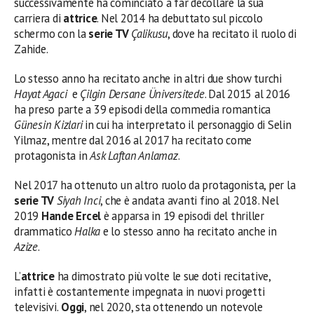
successivamente ha cominciato a far decollare la sua
carriera di
attrice
. Nel 2014 ha debuttato sul piccolo
schermo con la
serie TV
Çalikusu
, dove ha recitato il ruolo di
Zahide.
Lo stesso anno ha recitato anche in altri due show turchi
Hayat Agaci
e
Çilgin Dersane Üniversitede
. Dal 2015 al 2016
ha preso parte a 39 episodi della commedia romantica
Günesin Kizlari
in cui ha interpretato il personaggio di Selin
Yilmaz, mentre dal 2016 al 2017 ha recitato come
protagonista in
Ask Laftan Anlamaz
.
Nel 2017 ha ottenuto un altro ruolo da protagonista, per la
serie TV
Siyah Inci
, che è andata avanti fino al 2018. Nel
2019
Hande Ercel
è apparsa in 19 episodi del thriller
drammatico
Halka
e lo stesso anno ha recitato anche in
Azize
.
L’
attrice
ha dimostrato più volte le sue doti recitative,
infatti è costantemente impegnata in nuovi progetti
televisivi.
Oggi
, nel 2020, sta ottenendo un notevole