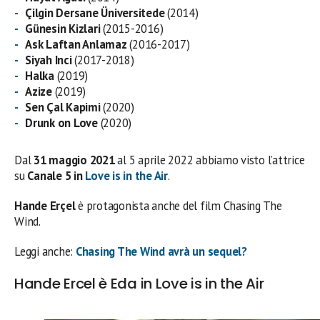
Çilgin Dersane Üniversitede
(2014)
Günesin Kizlari
(2015-2016)
Ask Laftan Anlamaz
(2016-2017)
Siyah Inci
(2017-2018)
Halka
(2019)
Azize
(2019)
Sen Çal Kapimi
(2020)
Drunk on Love
(2020)
Dal
31 maggio 2021
al 5 aprile 2022 abbiamo visto l’attrice
su
Canale 5 in
Love is in the Air
.
Hande Erçel
è protagonista anche del film Chasing The
Wind.
Leggi anche:
Chasing The Wind avrà un sequel?
Hande Ercel è Eda in Love is in the Air