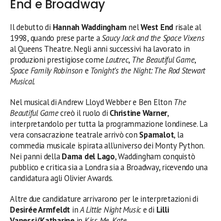
End e Broadway
Il debutto di
Hannah Waddingham
nel
West End
risale al
1998, quando prese parte a
Saucy Jack and the Space Vixens
al Queens Theatre. Negli anni successivi ha lavorato in
produzioni prestigiose come
Lautrec
,
The Beautiful Game
,
Space Family Robinson
e
Tonight’s the Night: The Rod Stewart
Musical
.
Nel musical di Andrew Lloyd Webber e Ben Elton
The
Beautiful Game
creò il ruolo di
Christine Warner
,
interpretandolo per tutta la programmazione londinese. La
vera consacrazione teatrale arrivò con
Spamalot
, la
commedia musicale ispirata all’universo dei Monty Python.
Nei panni della
Dama del Lago
, Waddingham conquistò
pubblico e critica sia a Londra sia a Broadway, ricevendo una
candidatura agli Olivier Awards.
Altre due candidature arrivarono per le interpretazioni di
Desirée Armfeldt
in
A Little Night Music
e di
Lilli
Vanessi/Katharine
in
Kiss Me, Kate
.