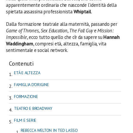
apparentemente ordinaria che nasconde l’identità della
spietata assassina professionista
Whiptail
.
Dalla formazione teatrale alla maternità, passando per
Game of Thrones
,
Sex Education
,
The Fall Guy
e
Mission:
Impossible
, ecco tutto quello che c’è da sapere su
Hannah
Waddingham
, compresi età, altezza, famiglia, vita
sentimentale e social network.
Contenuti
ETÀ E ALTEZZA
FAMIGLIA D'ORIGINE
FORMAZIONE
TEATRO E BROADWAY
FILM E SERIE
REBECCA WELTON IN TED LASSO