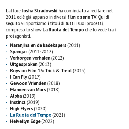
L’attore
Josha Stradowski
ha cominciato a recitare nel
2011 ed è già apparso in diversi
film
e
serie TV
. Qui di
seguito vi riportiamo i titoli di tutti i suoi progetti,
compreso lo show
La Ruota del Tempo
che lo vede tra i
protagonisti.
Naranjina en de kadekapers
(2011)
Spangas
(2011-2012)
Verborgen verhalen
(2012)
Uitgesproken
(2013)
Boys on Film 13: Trick & Treat
(2015)
I Can Fly
(2017)
Gewoon Vrienden
(2018)
Mannen van Mars
(2018)
Alpha
(2019)
Instinct
(2019)
High Flyers
(2020)
La Ruota del Tempo
(2021)
Helvellyn Edge
(2022)