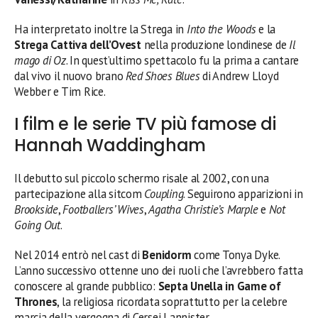
Ha interpretato inoltre la Strega in
Into the Woods
e la
Strega Cattiva dell’Ovest
nella produzione londinese de
Il
mago di Oz
. In quest’ultimo spettacolo fu la prima a cantare
dal vivo il nuovo brano
Red Shoes Blues
di Andrew Lloyd
Webber e Tim Rice.
I film e le serie TV più famose di
Hannah Waddingham
Il debutto sul piccolo schermo risale al 2002, con una
partecipazione alla sitcom
Coupling
. Seguirono apparizioni in
Brookside
,
Footballers’ Wives
,
Agatha Christie’s Marple
e
Not
Going Out
.
Nel 2014 entrò nel cast di
Benidorm
come Tonya Dyke.
L’anno successivo ottenne uno dei ruoli che l’avrebbero fatta
conoscere al grande pubblico:
Septa Unella in Game of
Thrones
, la religiosa ricordata soprattutto per la celebre
marcia della vergogna di Cersei Lannister.