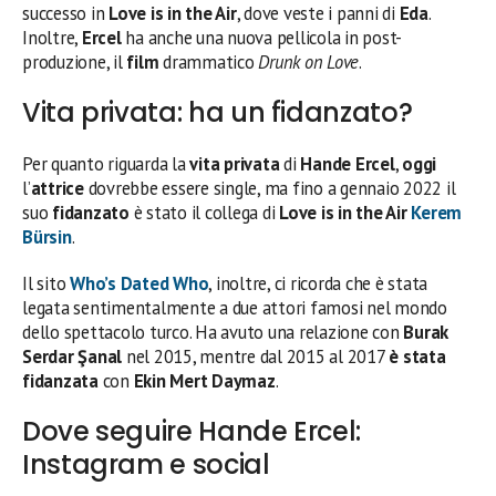
successo in
Love is in the Air
, dove veste i panni di
Eda
.
Inoltre,
Ercel
ha anche una nuova pellicola in post-
produzione, il
film
drammatico
Drunk on Love
.
Vita privata: ha un fidanzato?
Per quanto riguarda la
vita privata
di
Hande Ercel
,
oggi
l’
attrice
dovrebbe essere single, ma fino a gennaio 2022 il
suo
fidanzato
è stato il collega di
Love is in the Air
Kerem
Bürsin
.
Il sito
Who’s Dated Who
, inoltre, ci ricorda che è stata
legata sentimentalmente a due attori famosi nel mondo
dello spettacolo turco. Ha avuto una relazione con
Burak
Serdar Şanal
nel 2015, mentre dal 2015 al 2017
è stata
fidanzata
con
Ekin Mert Daymaz
.
Dove seguire Hande Ercel:
Instagram e social