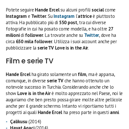
Potete seguire
Hande Ercel
su alcuni profili
social
come
Instagram
e
Twitter
. Su
Instagram
l’
attrice
è piuttosto
attiva. Ha pubblicato più di
550 post
, tra cui diverse
fotografie in cui ha posato come modella, e ha oltre
27
milioni
di
follower
. La trovate anche su
Twitter
, dove ha
circa
650 mila follower
. Utilizza i suoi account anche per
pubblicizzare la
serie TV
Love is in the Air
.
Film e serie TV
Hande Ercel
ha girato solamente un
film
, ma è apparsa,
comunque, in diverse
serie TV
che hanno ottenuto un
notevole successo in Turchia. Considerando anche che lo
show
Love is in the Air
è molto apprezzato nel Paese, noi le
auguriamo che ben presto possa girare molte altre pellicole
anche per il grande schermo. Intanto vi riportiamo tutti i
progetti ai quali
Hande Ercel
ha preso parte in questi
anni
.
Çalikusu
(2014)
Hayat Agaci
(2014)