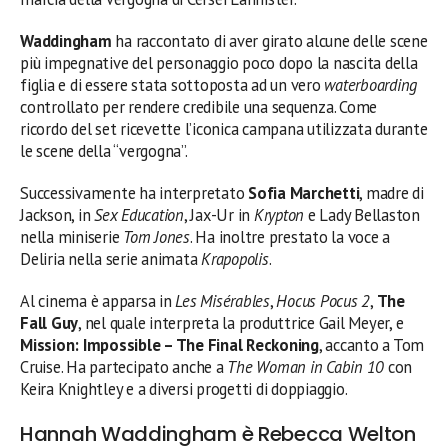
Waddingham
ha raccontato di aver girato alcune delle scene
più impegnative del personaggio poco dopo la nascita della
figlia e di essere stata sottoposta ad un vero
waterboarding
controllato per rendere credibile una sequenza. Come
ricordo del set ricevette l’iconica campana utilizzata durante
le scene della “vergogna”.
Successivamente ha interpretato
Sofia Marchetti
, madre di
Jackson, in
Sex Education
, Jax-Ur in
Krypton
e Lady Bellaston
nella miniserie
Tom Jones
. Ha inoltre prestato la voce a
Deliria nella serie animata
Krapopolis
.
Al cinema è apparsa in
Les Misérables
,
Hocus Pocus 2
,
The
Fall Guy
, nel quale interpreta la produttrice Gail Meyer, e
Mission: Impossible – The Final Reckoning
, accanto a Tom
Cruise. Ha partecipato anche a
The Woman in Cabin 10
con
Keira Knightley e a diversi progetti di doppiaggio.
Hannah Waddingham è Rebecca Welton