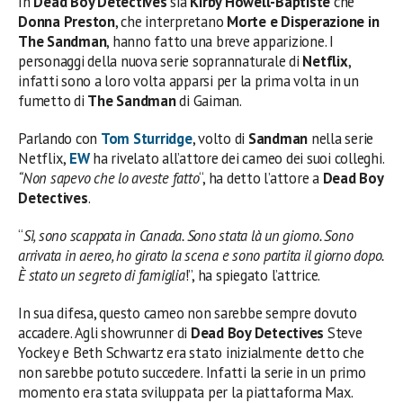
In
Dead Boy Detectives
sia
Kirby Howell-Baptiste
che
Donna Preston
, che interpretano
Morte e Disperazione in
The Sandman
, hanno fatto una breve apparizione. I
personaggi della nuova serie soprannaturale di
Netflix
,
infatti sono a loro volta apparsi per la prima volta in un
fumetto di
The Sandman
di Gaiman.
Parlando con
Tom Sturridge
, volto di
Sandman
nella serie
Netflix,
EW
ha rivelato all’attore dei cameo dei suoi colleghi.
“Non sapevo che lo aveste fatto
“, ha detto l’attore a
Dead Boy
Detectives
.
“
Sì, sono scappata in Canada. Sono stata là un giorno. Sono
arrivata in aereo, ho girato la scena e sono partita il giorno dopo.
È stato un segreto di famiglia
!”, ha spiegato l’attrice.
In sua difesa, questo cameo non sarebbe sempre dovuto
accadere. Agli showrunner di
Dead Boy Detectives
Steve
Yockey e Beth Schwartz era stato inizialmente detto che
non sarebbe potuto succedere. Infatti la serie in un primo
momento era stata sviluppata per la piattaforma Max.