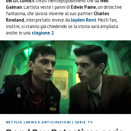
dei DC Comics
creati nientepopodimeno che da
Neil
Gaiman
. L’artista veste i panni di
Edwin Paine
, un detective
fantasma, che lavora insieme al suo partner
Charles
Rowland
, interpretato invece da
Jayden Revri
. Molti fan,
inoltre, si stanno già chiedendo se la storia sarà ampliata
anche in una
stagione 2
.
NETFLIX
|
NEWS E ANTICIPAZIONI
|
SERIE TV