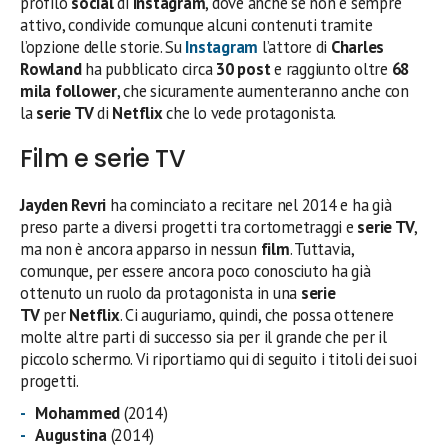
profilo
social
di
Instagram
, dove anche se non è sempre
attivo, condivide comunque alcuni contenuti tramite
l’opzione delle storie. Su
Instagram
l’attore di
Charles
Rowland
ha pubblicato circa
30 post
e raggiunto oltre
68
mila
follower
, che sicuramente aumenteranno anche con
la
serie TV
di
Netflix
che lo vede protagonista.
Film e serie TV
Jayden Revri
ha cominciato a recitare nel 2014 e ha già
preso parte a diversi progetti tra cortometraggi e
serie TV
,
ma non è ancora apparso in nessun
film
. Tuttavia,
comunque, per essere ancora poco conosciuto ha già
ottenuto un ruolo da protagonista in una
serie
TV
per
Netflix
. Ci auguriamo, quindi, che possa ottenere
molte altre parti di successo sia per il grande che per il
piccolo schermo. Vi riportiamo qui di seguito i titoli dei suoi
progetti.
Mohammed
(2014)
Augustina
(2014)