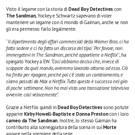
Visto il legame con la storia di
Dead Boy Detectives
con
The Sandman
, Yockey e Schwartz sapevano di voler
mantenere un legame con il mondo di Gaiman, anche se non
gli era permesso farlo legalmente.
“
Il dipartimento degli affari commerciali della Warner Bros. ci ha
fatto sedere e ci ha fatto un discorso del tipo: ‘Per favore, non
immergetevi in The Sandman, perché appartiene a Netflix
‘”, ha
spiegato Yockey a EW.
“Così abbiamo deciso che, invece di
scappare da quel mondo, avremmo lavorato attorno ad esso. Ciò
ha finito per ripagare, perché poi c’è stato un cambiamento, e
siamo passati da Max a Netflix. Tutto questo è successo nel giro
di poche settimane. Non ho mai visto una transazione televisiva
avvenire così velocemente”.
Grazie a Netflix quindi in
Dead Boy Detectives
sono potute
apparire
Kirby Howell-Baptiste e Donna Preston
con i loro
cameo da The Sandman
. Inoltre, lo stesso Gaiman ha
contribuito alla sceneggiatura della scena in cui
Morte
appare nella premiere della serie.