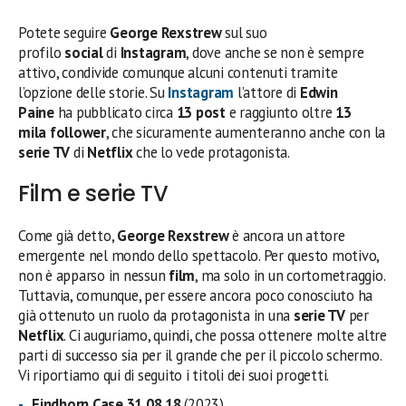
Potete seguire
George Rexstrew
sul suo
profilo
social
di
Instagram
, dove anche se non è sempre
attivo, condivide comunque alcuni contenuti tramite
l’opzione delle storie. Su
Instagram
l’attore di
Edwin
Paine
ha pubblicato circa
13 post
e raggiunto oltre
13
mila
follower
, che sicuramente aumenteranno anche con la
serie TV
di
Netflix
che lo vede protagonista.
Film e serie TV
Come già detto,
George Rexstrew
è ancora un attore
emergente nel mondo dello spettacolo. Per questo motivo,
non è apparso in nessun
film
, ma solo in un cortometraggio.
Tuttavia, comunque, per essere ancora poco conosciuto ha
già ottenuto un ruolo da protagonista in una
serie TV
per
Netflix
. Ci auguriamo, quindi, che possa ottenere molte altre
parti di successo sia per il grande che per il piccolo schermo.
Vi riportiamo qui di seguito i titoli dei suoi progetti.
Findhorn Case 31.08.18
(2023)