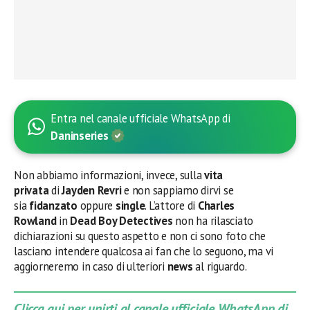
Entra nel canale ufficiale WhatsApp di
Daninseries
Non abbiamo informazioni, invece, sulla
vita
privata
di
Jayden Revri
e non sappiamo dirvi se
sia
fidanzato
oppure
single
. L’attore di
Charles
Rowland
in
Dead Boy Detectives
non ha rilasciato
dichiarazioni su questo aspetto e non ci sono foto che
lasciano intendere qualcosa ai fan che lo seguono, ma vi
aggiorneremo in caso di ulteriori
news
al riguardo.
Clicca qui per unirti al canale ufficiale WhatsApp di