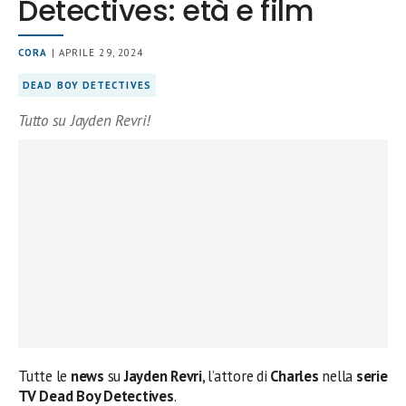
Detectives: età e film
CORA
| APRILE 29, 2024
DEAD BOY DETECTIVES
Tutto su Jayden Revri!
Tutte le
news
su
Jayden Revri
, l’attore di
Charles
nella
serie
TV Dead Boy Detectives
.