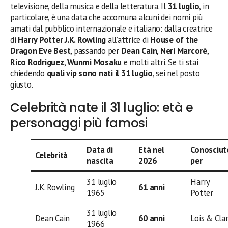
televisione, della musica e della letteratura. Il
31 luglio
, in
particolare, è una data che accomuna alcuni dei nomi più
amati dal pubblico internazionale e italiano: dalla creatrice
di
Harry Potter
J.K. Rowling
all’attrice di
House of the
Dragon
Eve Best
, passando per
Dean Cain
,
Neri Marcorè
,
Rico Rodriguez
,
Wunmi Mosaku
e molti altri. Se ti stai
chiedendo
quali vip sono nati il 31 luglio
, sei nel posto
giusto.
Celebrità nate il 31 luglio: età e
personaggi più famosi
Data di
Età nel
Conosciut
Celebrità
nascita
2026
per
31 luglio
Harry
J.K. Rowling
61 anni
1965
Potter
31 luglio
Dean Cain
60 anni
Lois & Cla
1966