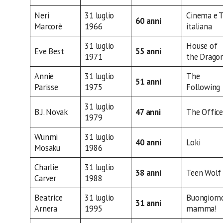
Neri
31 luglio
Cinema e 
60 anni
Marcorè
1966
italiana
31 luglio
House of
Eve Best
55 anni
1971
the Drago
Annie
31 luglio
The
51 anni
Parisse
1975
Following
31 luglio
B.J. Novak
47 anni
The Office
1979
Wunmi
31 luglio
40 anni
Loki
Mosaku
1986
Charlie
31 luglio
38 anni
Teen Wolf
Carver
1988
Beatrice
31 luglio
Buongiorn
31 anni
Arnera
1995
mamma!