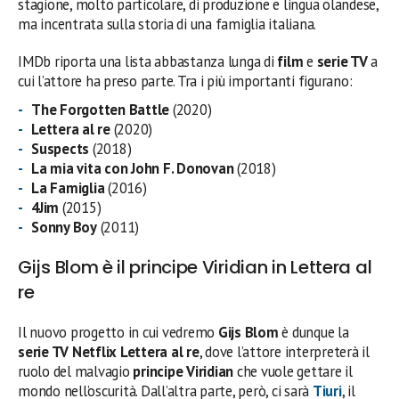
stagione, molto particolare, di produzione e lingua olandese,
ma incentrata sulla storia di una famiglia italiana.
IMDb riporta una lista abbastanza lunga di
film
e
serie TV
a
cui l’attore ha preso parte. Tra i più importanti figurano:
The Forgotten Battle
(2020)
Lettera al re
(2020)
Suspects
(2018)
La mia vita con John F. Donovan
(2018)
La Famiglia
(2016)
4Jim
(2015)
Sonny Boy
(2011)
Gijs Blom è il principe Viridian in Lettera al
re
Il nuovo progetto in cui vedremo
Gijs Blom
è dunque la
serie TV Netflix Lettera al re
, dove l’attore interpreterà il
ruolo del malvagio
principe Viridian
che vuole gettare il
mondo nell’oscurità. Dall’altra parte, però, ci sarà
Tiuri
, il