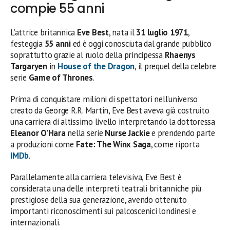
compie 55 anni
L’attrice britannica
Eve Best
, nata il
31 luglio 1971
,
festeggia
55 anni
ed è oggi conosciuta dal grande pubblico
soprattutto grazie al ruolo della principessa
Rhaenys
Targaryen
in
House of the Dragon
, il prequel della celebre
serie
Game of Thrones
.
Prima di conquistare milioni di spettatori nell’universo
creato da George R.R. Martin, Eve Best aveva già costruito
una carriera di altissimo livello interpretando la dottoressa
Eleanor O’Hara
nella serie
Nurse Jackie
e prendendo parte
a produzioni come
Fate: The Winx Saga
, come riporta
IMDb
.
Parallelamente alla carriera televisiva, Eve Best è
considerata una delle interpreti teatrali britanniche più
prestigiose della sua generazione, avendo ottenuto
importanti riconoscimenti sui palcoscenici londinesi e
internazionali.