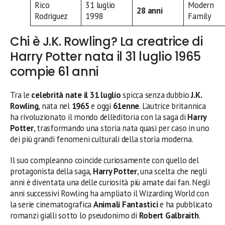
Rico
31 luglio
Modern
28 anni
Rodriguez
1998
Family
Chi è J.K. Rowling? La creatrice di
Harry Potter nata il 31 luglio 1965
compie 61 anni
Tra le
celebrità nate il 31 luglio
spicca senza dubbio
J.K.
Rowling
, nata nel
1965
e oggi
61enne
. L’autrice britannica
ha rivoluzionato il mondo dell’editoria con la saga di
Harry
Potter
, trasformando una storia nata quasi per caso in uno
dei più grandi fenomeni culturali della storia moderna.
Il suo compleanno coincide curiosamente con quello del
protagonista della saga,
Harry Potter
, una scelta che negli
anni è diventata una delle curiosità più amate dai fan. Negli
anni successivi Rowling ha ampliato il Wizarding World con
la serie cinematografica
Animali Fantastici
e ha pubblicato
romanzi gialli sotto lo pseudonimo di
Robert Galbraith
.