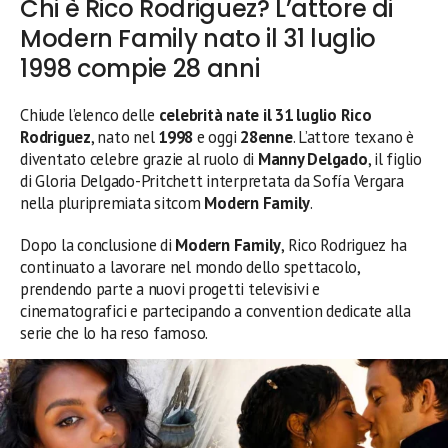
Chi è Rico Rodriguez? L’attore di
Modern Family nato il 31 luglio
1998 compie 28 anni
Chiude l’elenco delle
celebrità nate il 31 luglio
Rico
Rodriguez
, nato nel
1998
e oggi
28enne
. L’attore texano è
diventato celebre grazie al ruolo di
Manny Delgado
, il figlio
di Gloria Delgado-Pritchett interpretata da Sofía Vergara
nella pluripremiata sitcom
Modern Family
.
Dopo la conclusione di
Modern Family
, Rico Rodriguez ha
continuato a lavorare nel mondo dello spettacolo,
prendendo parte a nuovi progetti televisivi e
cinematografici e partecipando a convention dedicate alla
serie che lo ha reso famoso.