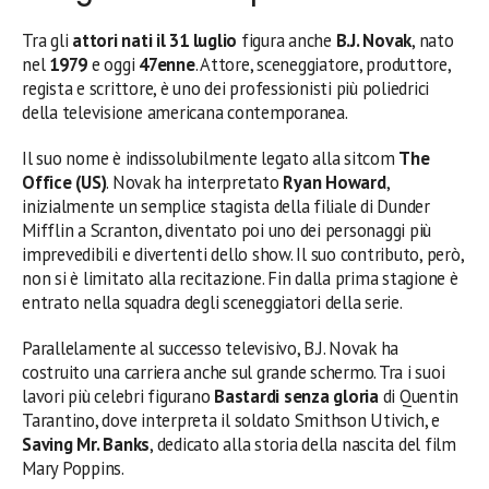
Tra gli
attori nati il 31 luglio
figura anche
B.J. Novak
, nato
nel
1979
e oggi
47enne
. Attore, sceneggiatore, produttore,
regista e scrittore, è uno dei professionisti più poliedrici
della televisione americana contemporanea.
Il suo nome è indissolubilmente legato alla sitcom
The
Office (US)
. Novak ha interpretato
Ryan Howard
,
inizialmente un semplice stagista della filiale di Dunder
Mifflin a Scranton, diventato poi uno dei personaggi più
imprevedibili e divertenti dello show. Il suo contributo, però,
non si è limitato alla recitazione. Fin dalla prima stagione è
entrato nella squadra degli sceneggiatori della serie.
Parallelamente al successo televisivo, B.J. Novak ha
costruito una carriera anche sul grande schermo. Tra i suoi
lavori più celebri figurano
Bastardi senza gloria
di Quentin
Tarantino, dove interpreta il soldato Smithson Utivich, e
Saving Mr. Banks
, dedicato alla storia della nascita del film
Mary Poppins.