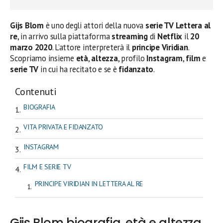
Gijs Blom
è uno degli attori della nuova
serie TV
Lettera al
re
, in arrivo sulla piattaforma
streaming
di
Netflix
il
20
marzo 2020
. L’attore interpreterà il
principe Viridian
.
Scopriamo insieme
età
,
altezza
, profilo
Instagram
,
film
e
serie TV
in cui ha recitato e se è
fidanzato
.
Contenuti
BIOGRAFIA
VITA PRIVATA E FIDANZATO
INSTAGRAM
FILM E SERIE TV
PRINCIPE VIRIDIAN IN LETTERA AL RE
Gijs Blom biografia, età e altezza