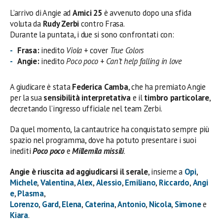
L’arrivo di Angie ad
Amici 25
è avvenuto dopo una sfida
voluta da
Rudy Zerbi
contro Frasa.
Durante la puntata, i due si sono confrontati con:
Frasa:
inedito
Viola
+ cover
True Colors
Angie:
inedito
Poco poco
+
Can’t help falling in love
A giudicare è stata
Federica Camba
, che ha premiato Angie
per la sua
sensibilità interpretativa
e il
timbro particolare
,
decretando l’ingresso ufficiale nel team Zerbi.
Da quel momento, la cantautrice ha conquistato sempre più
spazio nel programma, dove ha potuto presentare i suoi
inediti
Poco poco
e
Millemila missili
.
Angie è riuscita ad aggiudicarsi il serale
, insieme a
Opi
,
Michele
,
Valentina
,
Alex
,
Alessio
,
Emiliano
,
Riccardo
,
Angi
e
,
Plasma
,
Lorenzo
,
Gard
,
Elena
,
Caterina
,
Antonio
,
Nicola
,
Simone
e
Kiara
.