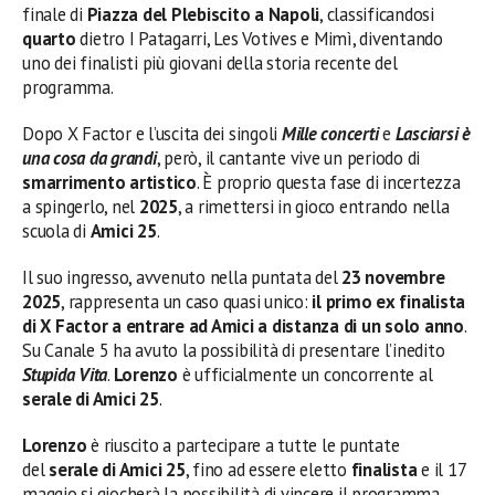
finale di
Piazza del Plebiscito a Napoli
, classificandosi
quarto
dietro I Patagarri, Les Votives e Mimì, diventando
uno dei finalisti più giovani della storia recente del
programma.
Dopo X Factor e l’uscita dei singoli
Mille concerti
e
Lasciarsi è
una cosa da grandi
, però, il cantante vive un periodo di
smarrimento artistico
. È proprio questa fase di incertezza
a spingerlo, nel
2025
, a rimettersi in gioco entrando nella
scuola di
Amici 25
.
Il suo ingresso, avvenuto nella puntata del
23 novembre
2025
, rappresenta un caso quasi unico:
il primo ex finalista
di X Factor a entrare ad Amici a distanza di un solo anno
.
Su Canale 5 ha avuto la possibilità di presentare l’inedito
Stupida Vita
.
Lorenzo
è ufficialmente un concorrente al
serale di Amici 25
.
Lorenzo
è riuscito a partecipare a tutte le puntate
del
serale di Amici 25
, fino ad essere eletto
finalista
e il 17
maggio si giocherà la possibilità di vincere il programma.