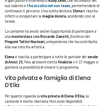
A quel punto è intervenuto
Rudy Zerbi
, che ha creduto nel
suo talento e
l’ha accolta nel suo team
, permettendole di
continuare il percorso. Una scelta decisiva:
Elena
è riuscita
infatti a conquistare la
maglia dorata
, accedendo così al
Serale.
La cantante ha avuto anche l’opportunità di partecipare a
una
masterclass con Riccardo Zanotti
,
frontman
dei
Pinguini Tattici Nucleari
, un’esperienza che ha contribuito
alla sua crescita artistica.
Elena
è riuscita a partecipare a tutte le puntate del
serale
di Amici 25
, fino ad essere eletta
finalista
e il 17 maggio si
giocherà la possibilità di vincere il programma.
Vita privata e famiglia di Elena
D’Elia
Per quanto riguarda la
vita privata di Elena D’Elia
, la
cantante è molto riservata. Non sono disponibili