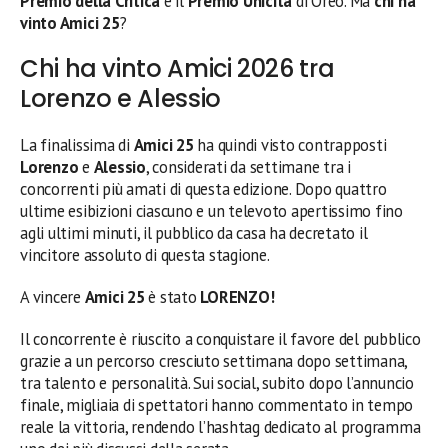
Premio della Critica
e il
Premio Unicità
di Oreo. Ma
chi ha
vinto Amici 25
?
Chi ha vinto Amici 2026 tra
Lorenzo e Alessio
La finalissima di
Amici 25
ha quindi visto contrapposti
Lorenzo
e
Alessio
, considerati da settimane tra i
concorrenti più amati di questa edizione. Dopo quattro
ultime esibizioni ciascuno e un televoto apertissimo fino
agli ultimi minuti, il pubblico da casa ha decretato il
vincitore assoluto di questa stagione.
A vincere
Amici 25
è stato
LORENZO!
Il concorrente è riuscito a conquistare il favore del pubblico
grazie a un percorso cresciuto settimana dopo settimana,
tra talento e personalità. Sui social, subito dopo l’annuncio
finale, migliaia di spettatori hanno commentato in tempo
reale la vittoria, rendendo l’hashtag dedicato al programma