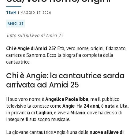
TEAM
| MAGGIO 17, 2026
AMICI 25
Tutto sull’allieva di Amici 25
Chi è Angie di Amici 25?
Età, vero nome, origini, fidanzato,
carriera e Sanremo. Ecco la biografia completa della
cantautrice.
Chi è Angie: la cantautrice sarda
arrivata ad Amici 25
Il suo vero nome è
Angelica Paola Ibba
, ma il pubblico
televisivo la conosce come
Angie
. Ha
24 anni
, è
nata a Uta
,
in provincia di
Cagliari
, e vive a
Milano
, dove ha deciso di
inseguire il suo sogno musicale.
La giovane cantautrice Angie è una delle
nuove allieve di