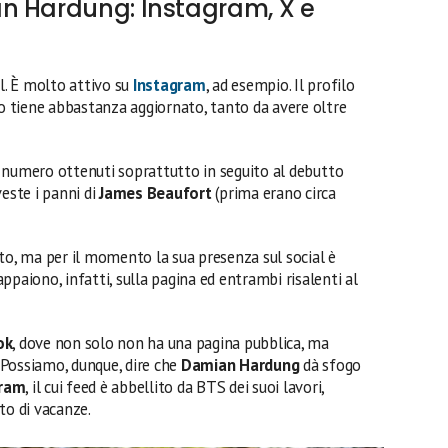
n Hardung: Instagram, X e
l. È molto attivo su
Instagram
, ad esempio. Il profilo
Lo tiene abbastanza aggiornato, tanto da avere oltre
, numero ottenuti soprattutto in seguito al debutto
 veste i panni di
James Beaufort
(prima erano circa
ato, ma per il momento la sua presenza sul social è
ppaiono, infatti, sulla pagina ed entrambi risalenti al
ok
, dove non solo non ha una pagina pubblica, ma
 Possiamo, dunque, dire che
Damian Hardung
dà sfogo
gram
, il cui feed è abbellito da BTS dei suoi lavori,
to di vacanze.