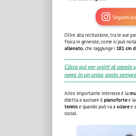
Seguimi sul
Oltre alla recitazione, tra le sue pa
fisica in generale, come si può not
allenato
, che raggiunge i
181 cm d
Clicca qui per unirti al canale
news in un unico posto sempre
Altro importante interesse è la
mu
diletta a suonare il
pianoforte
e l
tennis
e quando può va a
sciare
e 
social.