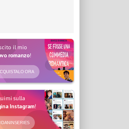
scito il mio
ovo romanzo
!
CQUISTALO ORA
uimi sulla
ina Instagram
!
DANINSERIES