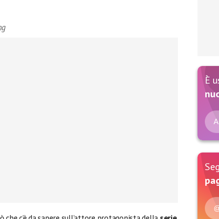
ng
È u
nu
A
Seg
pag
@
iò che c’è da sapere sull’attore protagonista della
serie