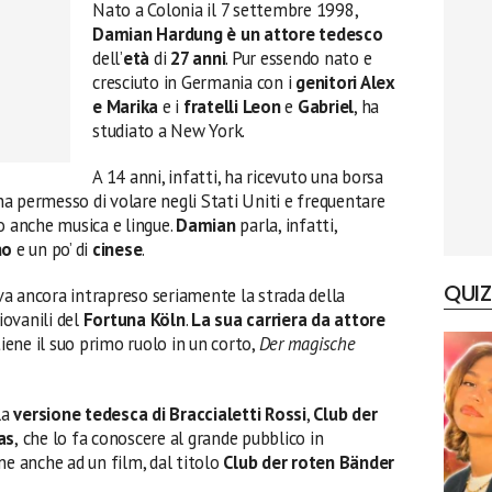
Nato a Colonia il 7 settembre 1998,
Damian Hardung
è un attore tedesco
dell’
età
di
27 anni
. Pur essendo nato e
cresciuto in Germania con i
genitori Alex
e Marika
e i
fratelli
Leon
e
Gabriel
, ha
studiato a New York.
A 14 anni, infatti, ha ricevuto una borsa
 ha permesso di volare negli Stati Uniti e frequentare
o anche musica e lingue.
Damian
parla, infatti,
no
e un po’ di
cinese
.
QUIZ
a ancora intrapreso seriamente la strada della
iovanili del
Fortuna Köln
.
La sua carriera da attore
iene il suo primo ruolo in un corto,
Der magische
la
versione tedesca di Braccialetti Rossi
,
Club der
as
,
che lo fa conoscere al grande pubblico in
ne anche ad un film, dal titolo
Club der roten Bänder