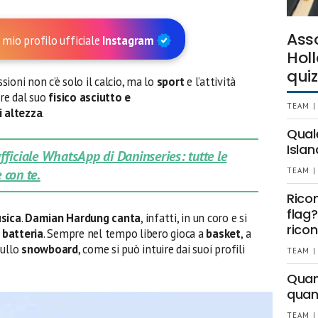
Ass
 mio profilo ufficiale
Instagram
Holl
quiz
ssioni non c’è solo il calcio, ma lo
sport
e l’attività
are dal suo
fisico asciutto e
TEAM |
i altezza
.
Qual
Islan
 ufficiale WhatsApp di Daninseries: tutte le
 con te.
TEAM |
Rico
flag?
sica
.
Damian Hardung canta
, infatti, in un coro e si
ricon
a
batteria
. Sempre nel tempo libero gioca a
basket
, a
sullo
snowboard
, come si può intuire dai suoi profili
TEAM |
Quant
quan
TEAM |