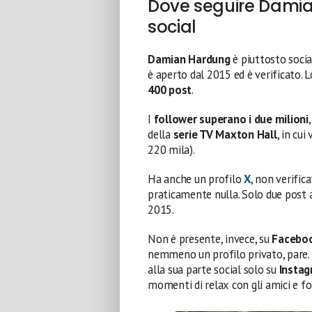
Dove seguire Damia
social
Damian Hardung
è piuttosto socia
è aperto dal 2015 ed è verificato. 
400 post
.
I
follower
superano i due milioni
della
serie TV Maxton Hall
, in cui
220 mila).
Ha anche un profilo
X
, non verific
praticamente nulla. Solo due post a
2015.
Non è presente, invece, su
Facebo
nemmeno un profilo privato, pare.
alla sua parte social solo su
Insta
momenti di relax con gli amici e fo