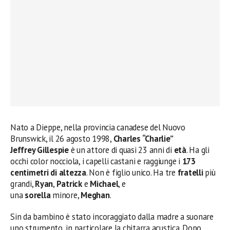
Nato a Dieppe, nella provincia canadese del Nuovo
Brunswick, il 26 agosto 1998,
Charles “Charlie”
Jeffrey Gillespie
è un attore di quasi 23 anni di
età
. Ha gli
occhi color nocciola, i capelli castani e raggiunge i
173
centimetri di altezza
. Non è figlio unico. Ha tre
fratelli
più
grandi,
Ryan
,
Patrick
e
Michael
, e
una
sorella
minore,
Meghan
.
Sin da bambino è stato incoraggiato dalla madre a suonare
uno strumento, in particolare la chitarra acustica. Dopo