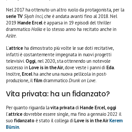
Nel 2017 ha ottenuto un altro ruolo da protagonista, per la
serie TV
Siyah Inci
, che è andata avanti fino al 2018. Nel
2019
Hande Ercel
è apparsa in 19 episodi del thriller
drammatico
Halka
e lo stesso anno ha recitato anche in
Azize
.
L’
attrice
ha dimostrato più volte le sue doti recitative,
infatti è costantemente impegnata in nuovi progetti
televisivi.
Oggi
, nel 2020, sta ottenendo un notevole
successo in
Love is in the Air
, dove veste i panni di
Eda
.
Inoltre,
Ercel
ha anche una nuova pellicola in post-
produzione, il
film
drammatico
Drunk on Love
.
Vita privata: ha un fidanzato?
Per quanto riguarda la
vita privata
di
Hande Ercel
,
oggi
l’
attrice
dovrebbe essere single, ma fino a gennaio 2022 il
suo
fidanzato
è stato il collega di
Love is in the Air
Kerem
Bürsin
.