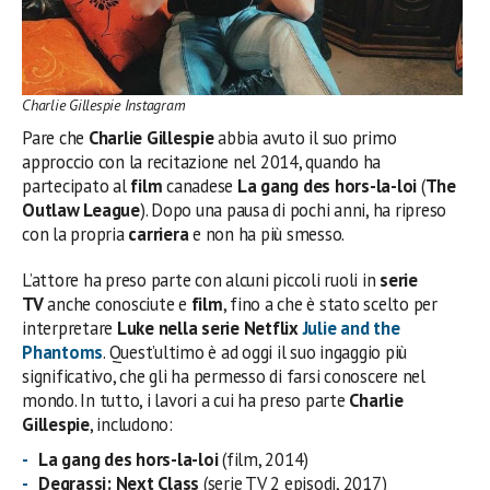
Charlie Gillespie Instagram
Pare che
Charlie Gillespie
abbia avuto il suo primo
approccio con la recitazione nel 2014, quando ha
partecipato al
film
canadese
La gang des hors-la-loi
(
The
Outlaw League
). Dopo una pausa di pochi anni, ha ripreso
con la propria
carriera
e non ha più smesso.
L’attore ha preso parte con alcuni piccoli ruoli in
serie
TV
anche conosciute e
film
, fino a che è stato scelto per
interpretare
Luke nella serie Netflix
Julie and the
Phantoms
. Quest’ultimo è ad oggi il suo ingaggio più
significativo, che gli ha permesso di farsi conoscere nel
mondo. In tutto, i lavori a cui ha preso parte
Charlie
Gillespie
, includono:
La gang des hors-la-loi
(film, 2014)
Degrassi: Next Class
(serie TV 2 episodi, 2017)