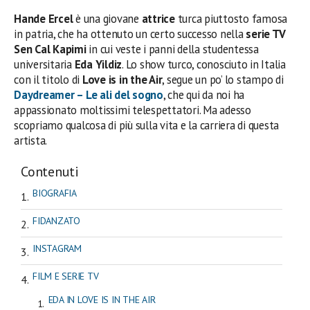
Hande Ercel
è una giovane
attrice
turca piuttosto famosa
in patria, che ha ottenuto un certo successo nella
serie TV
Sen Cal Kapimi
in cui veste i panni della studentessa
universitaria
Eda Yildiz
. Lo show turco, conosciuto in Italia
con il titolo di
Love is in the Air
, segue un po’ lo stampo di
Daydreamer – Le ali del sogno
, che qui da noi ha
appassionato moltissimi telespettatori. Ma adesso
scopriamo qualcosa di più sulla vita e la carriera di questa
artista.
Contenuti
BIOGRAFIA
FIDANZATO
INSTAGRAM
FILM E SERIE TV
EDA IN LOVE IS IN THE AIR