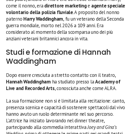
come il nonno, era
direttore marketing
e
agente speciale
volontario della polizia fluviale
. A proposito del nonno
paterno
Harry Waddingham
, fu un veterano della Seconda
guerra mondiale, morto nel 2026 a 109 anni. Era
considerato al momento della scomparsa uno dei più
anziani veterani britannici ancora in vita.
Studi e formazione di Hannah
Waddingham
Dopo essere cresciuta a stretto contatto con il teatro,
Hannah Waddingham
ha studiato presso la
Academy of
Live and Recorded Arts
, conosciuta anche come ALRA.
La sua formazione non si è limitata alla recitazione: canto,
presenza scenica e capacità di sostenere spettacoli dal vivo
hanno avuto un ruolo determinante nel suo percorso.
L’attrice ha iniziato lavorando nel dinner theatre,
partecipando alla commedia interattiva
Joey and Gina’s
Wedding
, prima di ottenere le prime parti nei grandi teatri