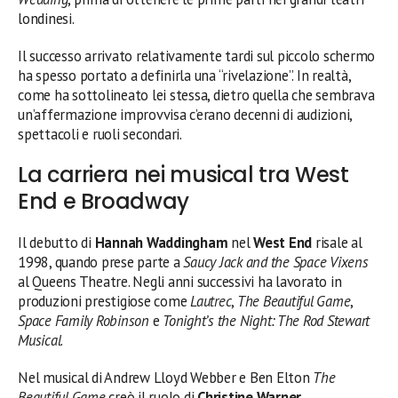
londinesi.
Il successo arrivato relativamente tardi sul piccolo schermo
ha spesso portato a definirla una “rivelazione”. In realtà,
come ha sottolineato lei stessa, dietro quella che sembrava
un’affermazione improvvisa c’erano decenni di audizioni,
spettacoli e ruoli secondari.
La carriera nei musical tra West
End e Broadway
Il debutto di
Hannah Waddingham
nel
West End
risale al
1998, quando prese parte a
Saucy Jack and the Space Vixens
al Queens Theatre. Negli anni successivi ha lavorato in
produzioni prestigiose come
Lautrec
,
The Beautiful Game
,
Space Family Robinson
e
Tonight’s the Night: The Rod Stewart
Musical
.
Nel musical di Andrew Lloyd Webber e Ben Elton
The
Beautiful Game
creò il ruolo di
Christine Warner
,