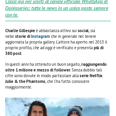
Clicca qui per unirti al canale ufficiale WhatsApp di
Daninseries: tutte le news in un unico posto sempre
con te.
Charlie Gillespie
è abbastanza attivo sui
social
, sia
nelle
storie di
Instagram
che in generale nel tenere
aggiornata la propria gallery. L’attore ha aperto nel 2013 il
proprio profilo, che ad oggi è verificato e presenta
più di
380 post
.
In questi anni ha ottenuto un buon seguito,
raggiungendo
oltre 1 milione e mezzo di follower
. Senza dubbio tali
cifre sono dovute in modo particolare alla
serie Netflix
Julie & the Phantoms
, che l’ha fatto conoscere
maggiormente.