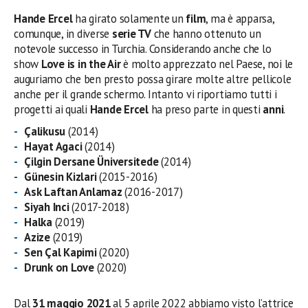
Hande Ercel
ha girato solamente un
film
, ma è apparsa,
comunque, in diverse
serie TV
che hanno ottenuto un
notevole successo in Turchia. Considerando anche che lo
show
Love is in the Air
è molto apprezzato nel Paese, noi le
auguriamo che ben presto possa girare molte altre pellicole
anche per il grande schermo. Intanto vi riportiamo tutti i
progetti ai quali
Hande Ercel
ha preso parte in questi
anni
.
Çalikusu
(2014)
Hayat Agaci
(2014)
Çilgin Dersane Üniversitede
(2014)
Günesin Kizlari
(2015-2016)
Ask Laftan Anlamaz
(2016-2017)
Siyah Inci
(2017-2018)
Halka
(2019)
Azize
(2019)
Sen Çal Kapimi
(2020)
Drunk on Love
(2020)
Dal
31 maggio 2021
al 5 aprile 2022 abbiamo visto l’attrice