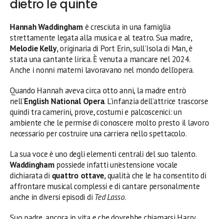
dietro le quinte
Hannah Waddingham
è cresciuta in una famiglia
strettamente legata alla musica e al teatro. Sua madre,
Melodie Kelly
, originaria di Port Erin, sull’Isola di Man, è
stata una cantante lirica. È venuta a mancare nel 2024.
Anche i nonni materni lavoravano nel mondo dell’opera.
Quando Hannah aveva circa otto anni, la madre entrò
nell’
English National Opera
. L’infanzia dell’attrice trascorse
quindi tra camerini, prove, costumi e palcoscenici: un
ambiente che le permise di conoscere molto presto il lavoro
necessario per costruire una carriera nello spettacolo.
La sua voce è uno degli elementi centrali del suo talento.
Waddingham
possiede infatti un’estensione vocale
dichiarata di
quattro ottave
, qualità che le ha consentito di
affrontare musical complessi e di cantare personalmente
anche in diversi episodi di
Ted Lasso
.
Suo padre, ancora in vita e che dovrebbe chiamarsi Harry,