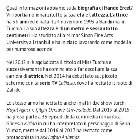
Quali informazioni abbiamo sulla
biografia
di
Hande Ercel
?
Vi riportiamo innanzitutto la sua
età
e l’
altezza
. L’
attrice
ha 33
anni
ed è nata il 24 novembre 1993 a Bandirma, in
Turchia. La sua
altezza
è di
un metro e sessantotto
centimetri
. Ha studiato alla Mimar Sinan Fine Arts
University a Istanbul e ha iniziato lavorando come modella
per numerose agenzie.
Nel 2012 si è aggiudicata il titolo di Miss Turchia e
successivamente ha cominciato a far decollare la sua
carriera di
attrice
. Nel 2014 ha debuttato sul piccolo
schermo con la
serie TV
Çalikusu
, dove ha recitato il ruolo di
Zahide.
Lo stesso anno ha recitato anche in altri due show turchi
Hayat Agaci
e
Çilgin Dersane Üniversitede
. Dal 2015 al 2016
ha preso parte a 39 episodi della commedia romantica
Günesin Kizlari
in cui ha interpretato il personaggio di Selin
Yilmaz, mentre dal 2016 al 2017 ha recitato come
protagonista in
Ask Laftan Anlamaz
.