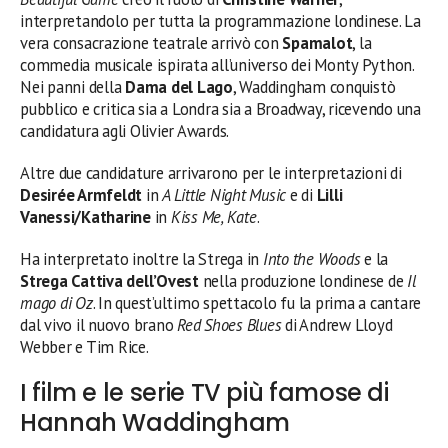
interpretandolo per tutta la programmazione londinese. La
vera consacrazione teatrale arrivò con
Spamalot
, la
commedia musicale ispirata all’universo dei Monty Python.
Nei panni della
Dama del Lago
, Waddingham conquistò
pubblico e critica sia a Londra sia a Broadway, ricevendo una
candidatura agli Olivier Awards.
Altre due candidature arrivarono per le interpretazioni di
Desirée Armfeldt
in
A Little Night Music
e di
Lilli
Vanessi/Katharine
in
Kiss Me, Kate
.
Ha interpretato inoltre la Strega in
Into the Woods
e la
Strega Cattiva dell’Ovest
nella produzione londinese de
Il
mago di Oz
. In quest’ultimo spettacolo fu la prima a cantare
dal vivo il nuovo brano
Red Shoes Blues
di Andrew Lloyd
Webber e Tim Rice.
I film e le serie TV più famose di
Hannah Waddingham