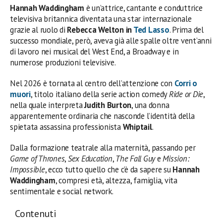
Hannah Waddingham
è un’attrice, cantante e conduttrice
televisiva britannica diventata una star internazionale
grazie al ruolo di
Rebecca Welton in
Ted Lasso
. Prima del
successo mondiale, però, aveva già alle spalle oltre vent’anni
di lavoro nei musical del West End, a Broadway e in
numerose produzioni televisive.
Nel 2026 è tornata al centro dell’attenzione con
Corri o
muori
, titolo italiano della serie action comedy
Ride or Die
,
nella quale interpreta
Judith Burton
, una donna
apparentemente ordinaria che nasconde l’identità della
spietata assassina professionista
Whiptail
.
Dalla formazione teatrale alla maternità, passando per
Game of Thrones
,
Sex Education
,
The Fall Guy
e
Mission:
Impossible
, ecco tutto quello che c’è da sapere su
Hannah
Waddingham
, compresi età, altezza, famiglia, vita
sentimentale e social network.
Contenuti