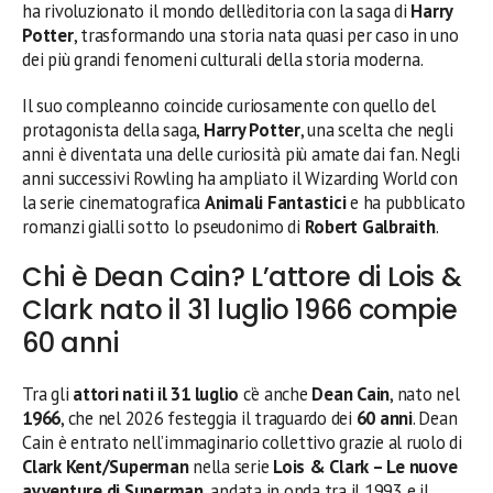
ha rivoluzionato il mondo dell’editoria con la saga di
Harry
Potter
, trasformando una storia nata quasi per caso in uno
dei più grandi fenomeni culturali della storia moderna.
Il suo compleanno coincide curiosamente con quello del
protagonista della saga,
Harry Potter
, una scelta che negli
anni è diventata una delle curiosità più amate dai fan. Negli
anni successivi Rowling ha ampliato il Wizarding World con
la serie cinematografica
Animali Fantastici
e ha pubblicato
romanzi gialli sotto lo pseudonimo di
Robert Galbraith
.
Chi è Dean Cain? L’attore di Lois &
Clark nato il 31 luglio 1966 compie
60 anni
Tra gli
attori nati il 31 luglio
c’è anche
Dean Cain
, nato nel
1966
, che nel 2026 festeggia il traguardo dei
60 anni
. Dean
Cain è entrato nell’immaginario collettivo grazie al ruolo di
Clark Kent/Superman
nella serie
Lois & Clark – Le nuove
avventure di Superman
, andata in onda tra il 1993 e il