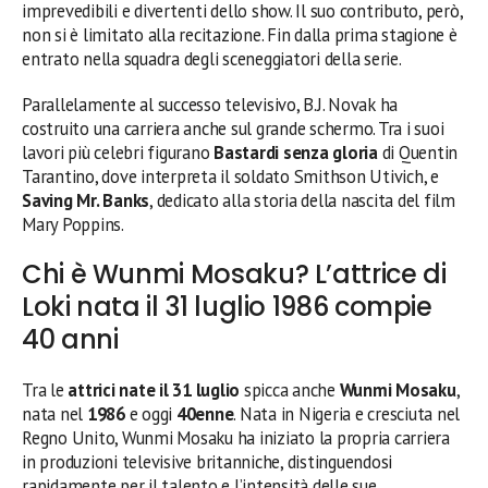
imprevedibili e divertenti dello show. Il suo contributo, però,
non si è limitato alla recitazione. Fin dalla prima stagione è
entrato nella squadra degli sceneggiatori della serie.
Parallelamente al successo televisivo, B.J. Novak ha
costruito una carriera anche sul grande schermo. Tra i suoi
lavori più celebri figurano
Bastardi senza gloria
di Quentin
Tarantino, dove interpreta il soldato Smithson Utivich, e
Saving Mr. Banks
, dedicato alla storia della nascita del film
Mary Poppins.
Chi è Wunmi Mosaku? L’attrice di
Loki nata il 31 luglio 1986 compie
40 anni
Tra le
attrici nate il 31 luglio
spicca anche
Wunmi Mosaku
,
nata nel
1986
e oggi
40enne
. Nata in Nigeria e cresciuta nel
Regno Unito, Wunmi Mosaku ha iniziato la propria carriera
in produzioni televisive britanniche, distinguendosi
rapidamente per il talento e l’intensità delle sue