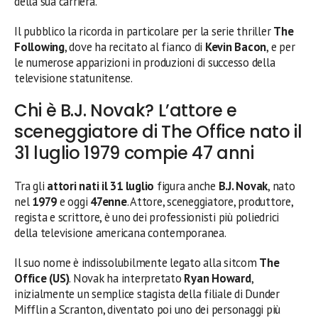
della sua carriera.
Il pubblico la ricorda in particolare per la serie thriller
The
Following
, dove ha recitato al fianco di
Kevin Bacon
, e per
le numerose apparizioni in produzioni di successo della
televisione statunitense.
Chi è B.J. Novak? L’attore e
sceneggiatore di The Office nato il
31 luglio 1979 compie 47 anni
Tra gli
attori nati il 31 luglio
figura anche
B.J. Novak
, nato
nel
1979
e oggi
47enne
. Attore, sceneggiatore, produttore,
regista e scrittore, è uno dei professionisti più poliedrici
della televisione americana contemporanea.
Il suo nome è indissolubilmente legato alla sitcom
The
Office (US)
. Novak ha interpretato
Ryan Howard
,
inizialmente un semplice stagista della filiale di Dunder
Mifflin a Scranton, diventato poi uno dei personaggi più