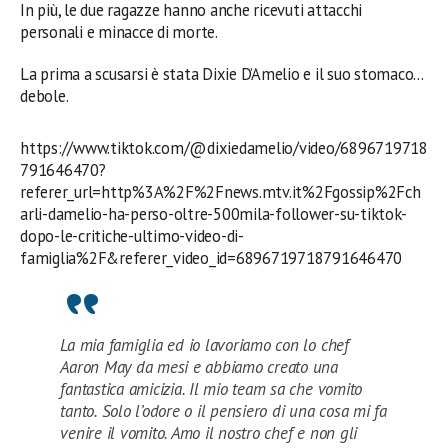
In più, le due ragazze hanno anche ricevuti attacchi
personali e minacce di morte.
La prima a scusarsi è stata Dixie D’Amelio e il suo stomaco…
debole.
https://www.tiktok.com/@dixiedamelio/video/6896719718
791646470?
referer_url=http%3A%2F%2Fnews.mtv.it%2Fgossip%2Fch
arli-damelio-ha-perso-oltre-500mila-follower-su-tiktok-
dopo-le-critiche-ultimo-video-di-
famiglia%2F&referer_video_id=6896719718791646470
La mia famiglia ed io lavoriamo con lo chef
Aaron May da mesi e abbiamo creato una
fantastica amicizia. Il mio team sa che vomito
tanto. Solo l’odore o il pensiero di una cosa mi fa
venire il vomito. Amo il nostro chef e non gli