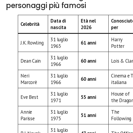
personaggi più famosi
Data di
Età nel
Conosciut
Celebrità
nascita
2026
per
31 luglio
Harry
J.K. Rowling
61 anni
1965
Potter
31 luglio
Dean Cain
60 anni
Lois & Cla
1966
Neri
31 luglio
Cinema e 
60 anni
Marcorè
1966
italiana
31 luglio
House of
Eve Best
55 anni
1971
the Drago
Annie
31 luglio
The
51 anni
Parisse
1975
Following
31 luglio