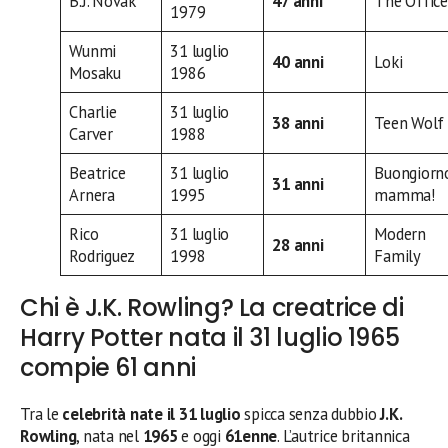
B.J. Novak
47 anni
The Office
1979
Wunmi
31 luglio
40 anni
Loki
Mosaku
1986
Charlie
31 luglio
38 anni
Teen Wolf
Carver
1988
Beatrice
31 luglio
Buongiorn
31 anni
Arnera
1995
mamma!
Rico
31 luglio
Modern
28 anni
Rodriguez
1998
Family
Chi è J.K. Rowling? La creatrice di
Harry Potter nata il 31 luglio 1965
compie 61 anni
Tra le
celebrità nate il 31 luglio
spicca senza dubbio
J.K.
Rowling
, nata nel
1965
e oggi
61enne
. L’autrice britannica