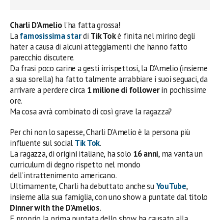
Charli D’Amelio
l’ha fatta grossa!
La
famosissima star
di
Tik Tok
è finita nel mirino degli
hater a causa di alcuni atteggiamenti che hanno fatto
parecchio discutere.
Da frasi poco carine a gesti irrispettosi, la D’Amelio (insieme
a sua sorella) ha fatto talmente arrabbiare i suoi seguaci, da
arrivare a perdere circa
1 milione di follower
in pochissime
ore.
Ma cosa avrà combinato di così grave la ragazza?
Per chi non lo sapesse, Charli D’Amelio è la persona più
influente sul social
Tik Tok
.
La ragazza, di origini italiane, ha solo
16 anni
, ma vanta un
curriculum di degno rispetto nel mondo
dell’intrattenimento americano.
Ultimamente, Charli ha debuttato anche su
YouTube
,
insieme alla sua famiglia, con uno show a puntate dal titolo
Dinner with the D’Amelios
.
E proprio la prima puntata dello show ha causato alla