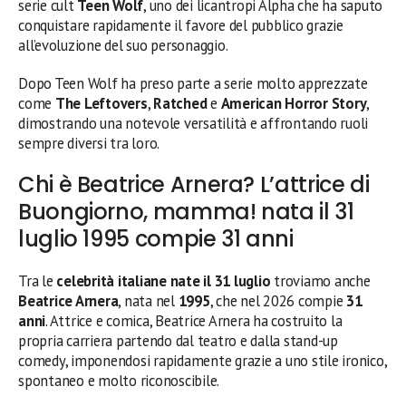
serie cult
Teen Wolf
, uno dei licantropi Alpha che ha saputo
conquistare rapidamente il favore del pubblico grazie
all’evoluzione del suo personaggio.
Dopo Teen Wolf ha preso parte a serie molto apprezzate
come
The Leftovers
,
Ratched
e
American Horror Story
,
dimostrando una notevole versatilità e affrontando ruoli
sempre diversi tra loro.
Chi è Beatrice Arnera? L’attrice di
Buongiorno, mamma! nata il 31
luglio 1995 compie 31 anni
Tra le
celebrità italiane nate il 31 luglio
troviamo anche
Beatrice Arnera
, nata nel
1995
, che nel 2026 compie
31
anni
. Attrice e comica, Beatrice Arnera ha costruito la
propria carriera partendo dal teatro e dalla stand-up
comedy, imponendosi rapidamente grazie a uno stile ironico,
spontaneo e molto riconoscibile.