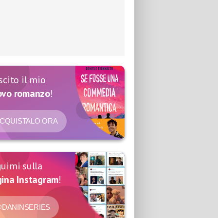
scito il mio
ovo romanzo
!
CQUISTALO ORA
uimi sulla
ina Instagram
!
DANINSERIES