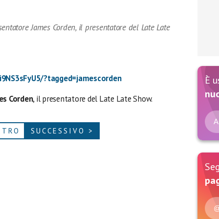
entatore James Corden, il presentatore del Late Late
Bi9NS3sFyU5/?tagged=jamescorden
È u
nu
es Corden
, il presentatore del Late Late Show.
A
ETRO
SUCCESSIVO >
Seg
pag
@