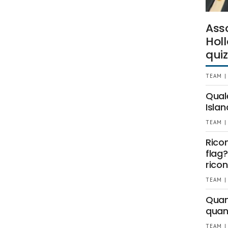
Ass
Holl
quiz
TEAM |
Qual
Islan
TEAM |
Rico
flag?
ricon
TEAM |
Quant
quan
TEAM |