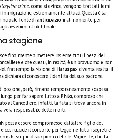
storyline crime
, come si evince, vengono trattati temi
nti-immigrazione, estremamente attuali. Questa è la
principale fonte di
anticipazioni
al momento per
agli avvenimenti del finale.
ma stagione
sce finalmente a mettere insieme tutti i pezzi del
Cancelliere e che questi, in realtà, è un brav’uomo e non
 Nel frattempo la visione di
Haruspax
diventa realtà: il
a dichiara di conoscere l’identità del suo padrone.
e di pozione, però, rimane temporaneamente sospesa
 lungo per far sapere tutto a
Philo
, compreso che
ato al Cancelliere, infatti, la fata si trova ancora in
 la vera responsabile delle morti.
ah
possa essere compromesso dall’altro figlio del
 così uccide il consorte per leggerne tutti i segreti e
to modo scopre il suo punto debole:
Vignette
, che fa