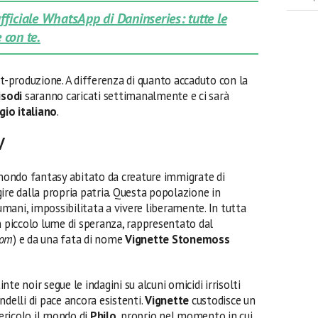
 ufficiale WhatsApp di Daninseries: tutte le
 con te.
st-produzione. A differenza di quanto accaduto con la
isodi
saranno caricati settimanalmente e ci sarà
gio italiano
.
V
ondo fantasy abitato da creature immigrate di
ire dalla propria patria. Questa popolazione in
 umani, impossibilitata a vivere liberamente. In tutta
n piccolo lume di speranza, rappresentato dal
oom
) e da una fata di nome
Vignette Stonemoss
nte noir segue le indagini su alcuni omicidi irrisolti
ndelli di pace ancora esistenti.
Vignette
custodisce un
ericolo il mondo di
Philo
, proprio nel momento in cui