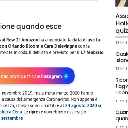
Ass
Holl
gione quando esce
quiz
val Row 2
?
Amazon
ha annunciato la
data di uscita
TEAM |
 con Orlando Bloom e Cara Delevingne
con la
trovate in coda. Il debutto è previsto per il
17 febbraio
Qual
Islan
TEAM |
 mio profilo ufficiale
Instagram
Rico
flag?
ricon
l’11 novembre 2019, ma a metà marzo 2020 hanno
 a causa dell’emergenza Coronavirus. Non appena è
TEAM |
curezza, i lavori sono ripartiti e
al 24 agosto 2020 si
bblica Ceca
. Le
riprese
dovrebbero essersi poi
Quant
o settembre
.
quan
TEAM |