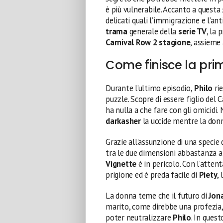
è più vulnerabile. Accanto a questa
delicati quali l’immigrazione e l’a
trama
generale della
serie TV
, la 
Carnival Row 2 stagione
, assieme 
Come finisce la pri
Durante l’ultimo episodio,
Philo
rie
puzzle. Scopre di essere figlio del 
ha nulla a che fare con gli omicidi.
darkasher
la uccide mentre la donn
Grazie all’assunzione di una speci
tra le due dimensioni abbastanza a
Vignette
è in pericolo. Con l’attent
prigione ed è preda facile di
Piety
,
La donna teme che il futuro di
Jon
marito, come direbbe una profezia, e
poter neutralizzare
Philo
. In ques