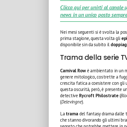
Clicca qui per unirti al canale
news in un unico posto sempre
Nei mesi seguenti si è svolta la po
prima stagione, questa volta gli
ep
disponibile sin da subito il
doppiag
Trama della serie T
Carnival Row
è ambientato in un m
genere mitologico, costrette a fugg
crescita fatica a coesistere con gli
questa oscurità, però, è presente u
detective
Rycroft Philostrate
(
Bl
(
Delevingne
).
La
trama
del fantasy drama dalle ti
che stanno divorando gli ultimi bra
segreto che potrebbe mettere in p