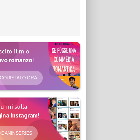
scito il mio
ovo romanzo
!
CQUISTALO ORA
uimi sulla
ina Instagram
!
DANINSERIES