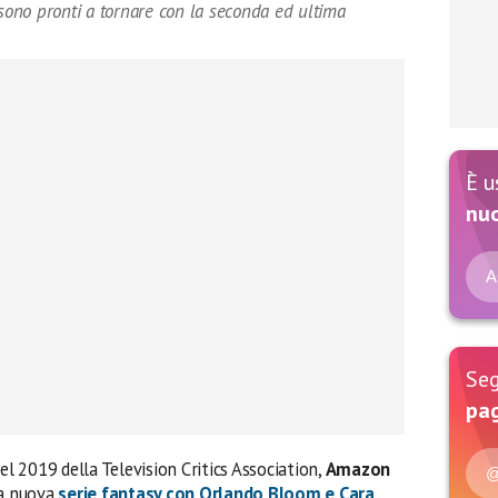
ono pronti a tornare con la seconda ed ultima
È u
nu
A
Seg
pag
el 2019 della Television Critics Association,
Amazon
@
la nuova
serie fantasy con Orlando Bloom e Cara