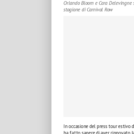
Orlando Bloom e Cara Delevingne s
stagione di Carnival Row
In occasione del press tour estivo d
ha fatto sapere di aver rinnovato 