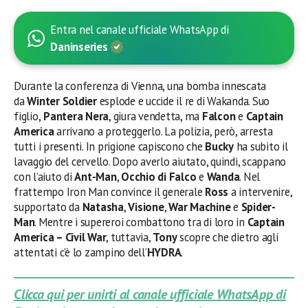
Entra nel canale ufficiale WhatsApp di
Daninseries
Durante la conferenza di Vienna, una bomba innescata
da
Winter Soldier
esplode e uccide il re di Wakanda. Suo
figlio,
Pantera Nera
, giura vendetta, ma
Falcon
e
Captain
America
arrivano a proteggerlo. La polizia, però, arresta
tutti i presenti. In prigione capiscono che
Bucky
ha subito il
lavaggio del cervello. Dopo averlo aiutato, quindi, scappano
con l’aiuto di
Ant-Man
,
Occhio di Falco
e
Wanda
. Nel
frattempo Iron Man convince il generale
Ross
a intervenire,
supportato da
Natasha
,
Visione
,
War Machine
e
Spider-
Man
. Mentre i supereroi combattono tra di loro in
Captain
America – Civil War
, tuttavia,
Tony
scopre che dietro agli
attentati c’è lo zampino dell’
HYDRA
.
Clicca qui per unirti al canale ufficiale WhatsApp di