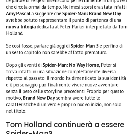
Le parole di Feige si inseriscono perfettamente in un’ipotesi
che circola ormai da tempo. Nei mesi scorsi era stata infatti
Amy Pascal
a suggerire che
Spider-Man: Brand New Day
avrebbe potuto rappresentare il punto di partenza di una
nuova trilogia
dedicata al Peter Parker interpretato da Tom
Holland.
Se così fosse, parlare già oggi di
Spider-Man 5
e perfino di
un sesto capitolo non sarebbe affatto prematuro.
Dopo gli eventi di
Spider-Man: No Way Home
, Peter si
trova infatti in una situazione completamente diversa
rispetto al passato: il mondo ha dimenticato la sua identità
e il personaggio può finalmente vivere nuove avventure
senza il peso delle storyline precedenti. Proprio per questo
motivo,
Brand New Day
sembra avere tutte le
caratteristiche di un vero e proprio nuovo inizio, non solo
nel titolo.
Tom Holland continuerà a essere
Spider-Man?