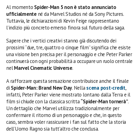
Al momento
Spider-Man 5 non è stato annunciato
ufficialmente
né da Marvel Studios né da Sony Pictures.
Tuttavia, le dichiarazioni di Kevin Feige rappresentano
l’indizio più concreto emerso finora sul futuro della saga.
Sapere che i vertici creativi stanno già discutendo dei
prossimi “due, tre, quattro o cinque film” significa che esiste
una visione ben precisa per il personaggio e che Peter Parker
continuerà con ogni probabilità a occupare un ruolo centrale
nel
Marvel Cinematic Universe
.
A rafforzare questa sensazione contribuisce anche il finale
di
Spider-Man: Brand New Day
. Nella
scena post-credit
,
infatti, Peter Parker viene mostrato lontano dalla Terra e il
film si chiude con la classica scritta
“Spider-Man tornerà”
.
Un dettaglio che Marvel utilizza tradizionalmente per
confermare il ritorno di un personaggio e che, in questo
caso, sembra voler rassicurare i fan sul fatto che la storia
dell’Uomo Ragno sia tutt’altro che conclusa.