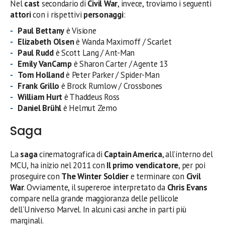
Nel
cast
secondario di
Civil War
, invece, troviamo i seguenti
attori
con i rispettivi
personaggi
:
Paul Bettany
è Visione
Elizabeth Olsen
è Wanda Maximoff / Scarlet
Paul Rudd
è Scott Lang / Ant-Man
Emily VanCamp
è Sharon Carter / Agente 13
Tom Holland
è Peter Parker / Spider-Man
Frank Grillo
è Brock Rumlow / Crossbones
William Hurt
è Thaddeus Ross
Daniel Brühl
è Helmut Zemo
Saga
La
saga
cinematografica di
Captain America
, all’interno del
MCU, ha inizio nel 2011 con
Il primo vendicatore
, per poi
proseguire con
The Winter Soldier
e terminare con
Civil
War
. Ovviamente, il supereroe interpretato da
Chris Evans
compare nella grande maggioranza delle pellicole
dell’Universo Marvel. In alcuni casi anche in parti più
marginali.