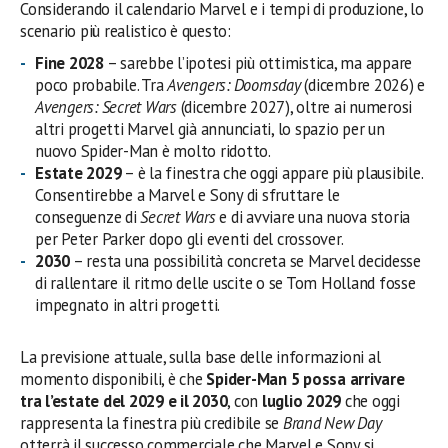
Considerando il calendario Marvel e i tempi di produzione, lo
scenario più realistico è questo:
Fine 2028
– sarebbe l’ipotesi più ottimistica, ma appare
poco probabile. Tra
Avengers: Doomsday
(dicembre 2026) e
Avengers: Secret Wars
(dicembre 2027), oltre ai numerosi
altri progetti Marvel già annunciati, lo spazio per un
nuovo Spider-Man è molto ridotto.
Estate 2029
– è la finestra che oggi appare più plausibile.
Consentirebbe a Marvel e Sony di sfruttare le
conseguenze di
Secret Wars
e di avviare una nuova storia
per Peter Parker dopo gli eventi del crossover.
2030
– resta una possibilità concreta se Marvel decidesse
di rallentare il ritmo delle uscite o se Tom Holland fosse
impegnato in altri progetti.
La previsione attuale, sulla base delle informazioni al
momento disponibili, è che
Spider-Man 5 possa arrivare
tra l’estate del 2029 e il 2030
, con
luglio 2029
che oggi
rappresenta la finestra più credibile se
Brand New Day
otterrà il successo commerciale che Marvel e Sony si