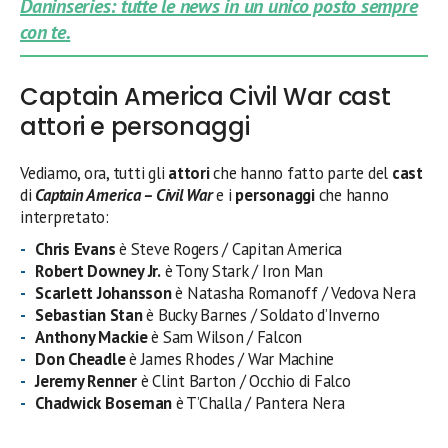
Daninseries: tutte le news in un unico posto sempre
con te.
Captain America Civil War cast
attori e personaggi
Vediamo, ora, tutti gli
attori
che hanno fatto parte del
cast
di
Captain America – Civil War
e i
personaggi
che hanno
interpretato:
Chris Evans
è Steve Rogers / Capitan America
Robert Downey Jr.
è Tony Stark / Iron Man
Scarlett Johansson
è Natasha Romanoff / Vedova Nera
Sebastian Stan
è Bucky Barnes / Soldato d’Inverno
Anthony Mackie
è Sam Wilson / Falcon
Don Cheadle
è James Rhodes / War Machine
Jeremy Renner
è Clint Barton / Occhio di Falco
Chadwick Boseman
è T’Challa / Pantera Nera