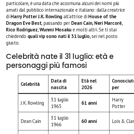
particolare, è una data che accomuna alcuni dei nomi più
amati dal pubblico internazionale e italiano: dalla creatrice
di
Harry Potter
J.K. Rowling
all’attrice di
House of the
Dragon
Eve Best
, passando per
Dean Cain
,
Neri Marcorè
,
Rico Rodriguez
,
Wunmi Mosaku
e molti altri. Se ti stai
chiedendo
quali vip sono nati il 31 luglio
, sei nel posto
giusto.
Celebrità nate il 31 luglio: età e
personaggi più famosi
Data di
Età nel
Conosciut
Celebrità
nascita
2026
per
31 luglio
Harry
J.K. Rowling
61 anni
1965
Potter
31 luglio
Dean Cain
60 anni
Lois & Cla
1966