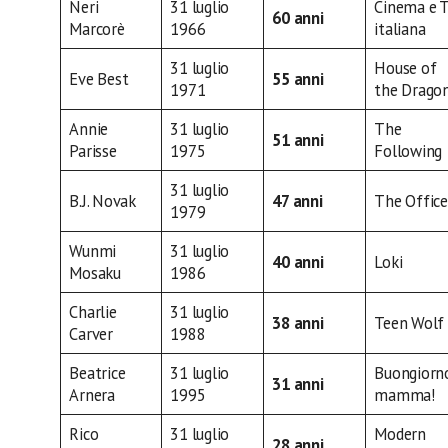
Neri
31 luglio
Cinema e 
60 anni
Marcorè
1966
italiana
31 luglio
House of
Eve Best
55 anni
1971
the Drago
Annie
31 luglio
The
51 anni
Parisse
1975
Following
31 luglio
B.J. Novak
47 anni
The Office
1979
Wunmi
31 luglio
40 anni
Loki
Mosaku
1986
Charlie
31 luglio
38 anni
Teen Wolf
Carver
1988
Beatrice
31 luglio
Buongiorn
31 anni
Arnera
1995
mamma!
Rico
31 luglio
Modern
28 anni