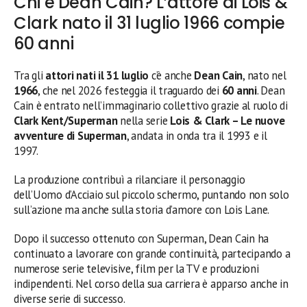
Chi è Dean Cain? L’attore di Lois &
Clark nato il 31 luglio 1966 compie
60 anni
Tra gli
attori nati il 31 luglio
c’è anche
Dean Cain
, nato nel
1966
, che nel 2026 festeggia il traguardo dei
60 anni
. Dean
Cain è entrato nell’immaginario collettivo grazie al ruolo di
Clark Kent/Superman
nella serie
Lois & Clark – Le nuove
avventure di Superman
, andata in onda tra il 1993 e il
1997.
La produzione contribuì a rilanciare il personaggio
dell’Uomo d’Acciaio sul piccolo schermo, puntando non solo
sull’azione ma anche sulla storia d’amore con Lois Lane.
Dopo il successo ottenuto con Superman, Dean Cain ha
continuato a lavorare con grande continuità, partecipando a
numerose serie televisive, film per la TV e produzioni
indipendenti. Nel corso della sua carriera è apparso anche in
diverse serie di successo.