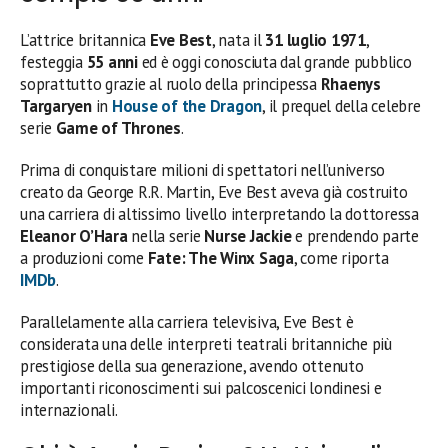
L’attrice britannica
Eve Best
, nata il
31 luglio 1971
,
festeggia
55 anni
ed è oggi conosciuta dal grande pubblico
soprattutto grazie al ruolo della principessa
Rhaenys
Targaryen
in
House of the Dragon
, il prequel della celebre
serie
Game of Thrones
.
Prima di conquistare milioni di spettatori nell’universo
creato da George R.R. Martin, Eve Best aveva già costruito
una carriera di altissimo livello interpretando la dottoressa
Eleanor O’Hara
nella serie
Nurse Jackie
e prendendo parte
a produzioni come
Fate: The Winx Saga
, come riporta
IMDb
.
Parallelamente alla carriera televisiva, Eve Best è
considerata una delle interpreti teatrali britanniche più
prestigiose della sua generazione, avendo ottenuto
importanti riconoscimenti sui palcoscenici londinesi e
internazionali.