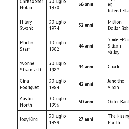
Christopher
30 luglio
56 anni
er,
Nolan
1970
Interstella
Hilary
30 luglio
Million
52 anni
Swank
1974
Dollar Bab
Spider-Ma
Martin
30 luglio
44 anni
Silicon
Starr
1982
Valley
Yvonne
30 luglio
44 anni
Chuck
Strahovski
1982
Gina
30 luglio
Jane the
42 anni
Rodriguez
1984
Virgin
Austin
30 luglio
30 anni
Outer Ban
North
1996
30 luglio
The Kissin
Joey King
27 anni
1999
Booth