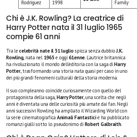
Rodriguez
1998
Family
Chi è J.K. Rowling? La creatrice di
Harry Potter nata il 31 luglio 1965
compie 61 anni
Tra le
celebrità nate il 31 luglio
spicca senza dubbio
J.K.
Rowling
, nata nel
1965
e oggi
61enne
. L’autrice britannica
ha rivoluzionato il mondo dell’editoria con la saga di
Harry
Potter
, trasformando una storia nata quasi per caso in uno
dei più grandi fenomeni culturali della storia moderna.
Il suo compleanno coincide curiosamente con quello del
protagonista della saga,
Harry Potter
, una scelta che negli
anni è diventata una delle curiosità più amate dai fan. Negli
anni successivi Rowling ha ampliato il Wizarding World con
la serie cinematografica
Animali Fantastici
e ha pubblicato
romanzi gialli sotto lo pseudonimo di
Robert Galbraith
.