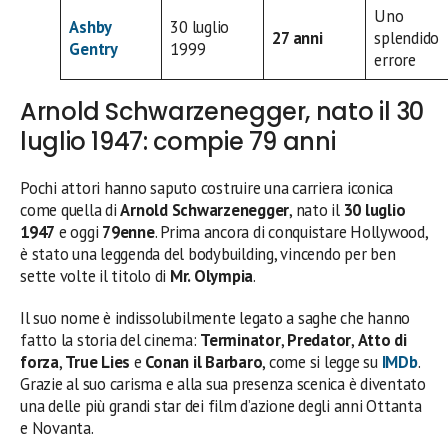
Uno
Ashby
30 luglio
27 anni
splendido
Gentry
1999
errore
Arnold Schwarzenegger, nato il 30
luglio 1947: compie 79 anni
Pochi attori hanno saputo costruire una carriera iconica
come quella di
Arnold Schwarzenegger
, nato il
30 luglio
1947
e oggi
79enne
. Prima ancora di conquistare Hollywood,
è stato una leggenda del bodybuilding, vincendo per ben
sette volte il titolo di
Mr. Olympia
.
Il suo nome è indissolubilmente legato a saghe che hanno
fatto la storia del cinema:
Terminator
,
Predator
,
Atto di
forza
,
True Lies
e
Conan il Barbaro
, come si legge su
IMDb
.
Grazie al suo carisma e alla sua presenza scenica è diventato
una delle più grandi star dei film d’azione degli anni Ottanta
e Novanta.