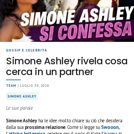
GOSSIP E CELEBRITÀ
Simone Ashley rivela cosa
cerca in un partner
TEAM
| LUGLIO 30, 2026
SIMONE ASHLEY
Le sue parole
Simone Ashley
ha le idee molto chiare su ciò che desidera
dalla sua
prossima relazione
. Come si legge su
Swooon
,
l’
attrice britannica
, celebre per il ruolo di Kate Sharma in