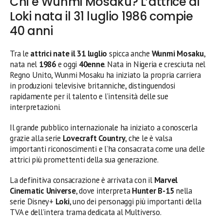
Chi è Wunmi Mosaku? L’attrice di
Loki nata il 31 luglio 1986 compie
40 anni
Tra le
attrici nate il 31 luglio
spicca anche
Wunmi Mosaku
,
nata nel
1986
e oggi
40enne
. Nata in Nigeria e cresciuta nel
Regno Unito, Wunmi Mosaku ha iniziato la propria carriera
in produzioni televisive britanniche, distinguendosi
rapidamente per il talento e l’intensità delle sue
interpretazioni.
Il grande pubblico internazionale ha iniziato a conoscerla
grazie alla serie
Lovecraft Country
, che le è valsa
importanti riconoscimenti e l’ha consacrata come una delle
attrici più promettenti della sua generazione.
La definitiva consacrazione è arrivata con il
Marvel
Cinematic Universe
, dove interpreta
Hunter B-15
nella
serie Disney+
Loki
, uno dei personaggi più importanti della
TVA e dell’intera trama dedicata al Multiverso.