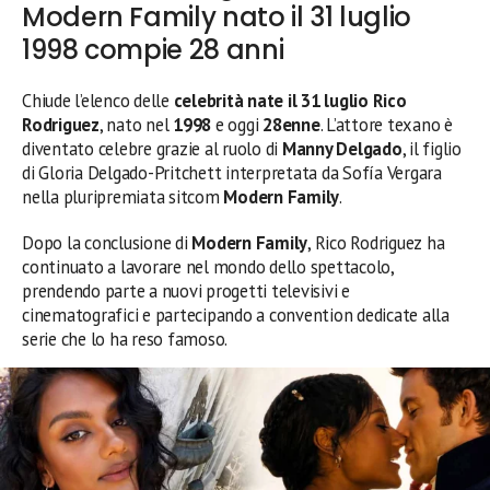
Modern Family nato il 31 luglio
1998 compie 28 anni
Chiude l’elenco delle
celebrità nate il 31 luglio
Rico
Rodriguez
, nato nel
1998
e oggi
28enne
. L’attore texano è
diventato celebre grazie al ruolo di
Manny Delgado
, il figlio
di Gloria Delgado-Pritchett interpretata da Sofía Vergara
nella pluripremiata sitcom
Modern Family
.
Dopo la conclusione di
Modern Family
, Rico Rodriguez ha
continuato a lavorare nel mondo dello spettacolo,
prendendo parte a nuovi progetti televisivi e
cinematografici e partecipando a convention dedicate alla
serie che lo ha reso famoso.