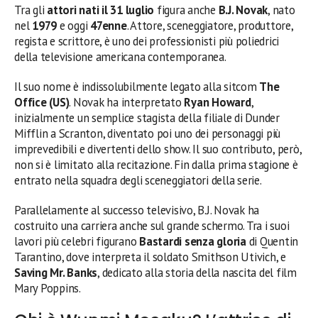
Tra gli
attori nati il 31 luglio
figura anche
B.J. Novak
, nato
nel
1979
e oggi
47enne
. Attore, sceneggiatore, produttore,
regista e scrittore, è uno dei professionisti più poliedrici
della televisione americana contemporanea.
Il suo nome è indissolubilmente legato alla sitcom
The
Office (US)
. Novak ha interpretato
Ryan Howard
,
inizialmente un semplice stagista della filiale di Dunder
Mifflin a Scranton, diventato poi uno dei personaggi più
imprevedibili e divertenti dello show. Il suo contributo, però,
non si è limitato alla recitazione. Fin dalla prima stagione è
entrato nella squadra degli sceneggiatori della serie.
Parallelamente al successo televisivo, B.J. Novak ha
costruito una carriera anche sul grande schermo. Tra i suoi
lavori più celebri figurano
Bastardi senza gloria
di Quentin
Tarantino, dove interpreta il soldato Smithson Utivich, e
Saving Mr. Banks
, dedicato alla storia della nascita del film
Mary Poppins.