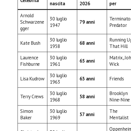
Celebrità
nascita
2026
per
Arnold
30 luglio
Terminator
Schwarzene
79 anni
1947
Predator
gger
30 luglio
Running U
Kate Bush
68 anni
1958
That Hill
Laurence
30 luglio
Matrix, Jo
65 anni
Fishburne
1961
Wick
30 luglio
Lisa Kudrow
63 anni
Friends
1963
30 luglio
Brooklyn
Terry Crews
58 anni
1968
Nine-Nine
Simon
30 luglio
The
57 anni
Baker
1969
Mentalist
Oppenhei