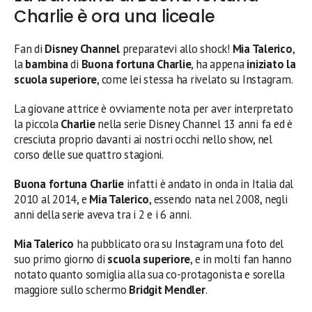
Charlie è ora una liceale
Fan di
Disney Channel
preparatevi allo shock!
Mia Talerico
,
la
bambina
di
Buona fortuna Charlie
, ha appena
iniziato la
scuola superiore
, come lei stessa ha rivelato su Instagram.
La giovane attrice è ovviamente nota per aver interpretato
la piccola
Charlie
nella serie Disney Channel 13 anni fa ed è
cresciuta proprio davanti ai nostri occhi nello show, nel
corso delle sue quattro stagioni.
Buona fortuna Charlie
infatti è andato in onda in Italia dal
2010 al 2014, e
Mia Talerico
, essendo nata nel 2008, negli
anni della serie aveva tra i 2 e i 6 anni.
Mia Talerico
ha pubblicato ora su Instagram una foto del
suo primo giorno di
scuola superiore
, e in molti fan hanno
notato quanto somiglia alla sua co-protagonista e sorella
maggiore sullo schermo
Bridgit Mendler
.