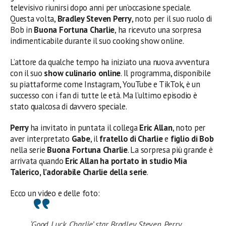
televisivo riunirsi dopo anni per un’occasione speciale.
Questa volta,
Bradley Steven Perry
, noto per il suo ruolo di
Bob in
Buona Fortuna Charlie
, ha ricevuto una sorpresa
indimenticabile durante il suo cooking show online.
L’attore da qualche tempo ha iniziato una nuova avventura
con il suo
show culinario online
. Il programma, disponibile
su piattaforme come Instagram, YouTube e TikTok, è un
successo con i fan di tutte le età. Ma l’ultimo episodio è
stato qualcosa di davvero speciale.
Perry
ha invitato in puntata il collega
Eric Allan
, noto per
aver interpretato
Gabe
, il
fratello di Charlie
e
figlio di Bob
nella serie
Buona Fortuna Charlie
. La sorpresa più grande è
arrivata quando
Eric Allan ha portato in studio Mia
Talerico, l’adorabile Charlie della serie
.
Ecco un video e delle foto:
‘Good Luck Charlie’ star Bradley Steven Perry