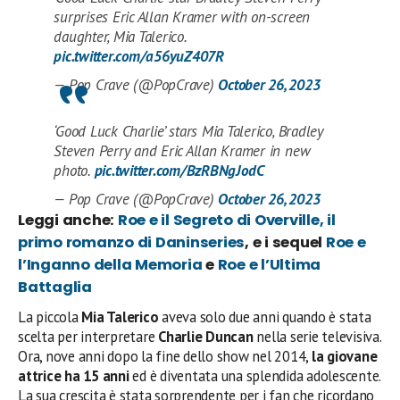
surprises Eric Allan Kramer with on-screen
daughter, Mia Talerico.
pic.twitter.com/a56yuZ407R
— Pop Crave (@PopCrave)
October 26, 2023
‘Good Luck Charlie’ stars Mia Talerico, Bradley
Steven Perry and Eric Allan Kramer in new
photo.
pic.twitter.com/BzRBNgJodC
— Pop Crave (@PopCrave)
October 26, 2023
Leggi anche:
Roe e il Segreto di Overville, il
primo romanzo di Daninseries
, e i sequel
Roe e
l’Inganno della Memoria
e
Roe e l’Ultima
Battaglia
La piccola
Mia Talerico
aveva solo due anni quando è stata
scelta per interpretare
Charlie Duncan
nella serie televisiva.
Ora, nove anni dopo la fine dello show nel 2014,
la giovane
attrice ha 15 anni
ed è diventata una splendida adolescente.
La sua crescita è stata sorprendente per i fan che ricordano