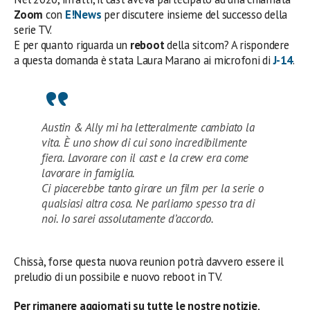
Zoom
con
E!News
per discutere insieme del successo della
serie TV.
E per quanto riguarda un
reboot
della sitcom? A rispondere
a questa domanda è stata Laura Marano ai microfoni di
J-14
.
Austin & Ally mi ha letteralmente cambiato la
vita. È uno show di cui sono incredibilmente
fiera. Lavorare con il cast e la crew era come
lavorare in famiglia.
Ci piacerebbe tanto girare un film per la serie o
qualsiasi altra cosa. Ne parliamo spesso tra di
noi. Io sarei assolutamente d’accordo.
Chissà, forse questa nuova reunion potrà davvero essere il
preludio di un possibile e nuovo reboot in TV.
Per rimanere aggiornati su tutte le nostre notizie,