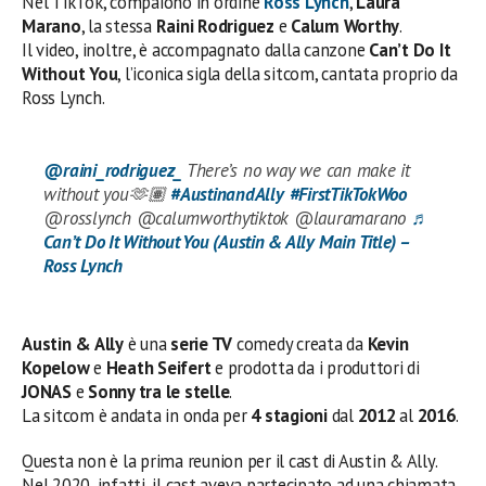
Nel TikTok, compaiono in ordine
Ross Lynch
,
Laura
Marano
, la stessa
Raini Rodriguez
e
Calum Worthy
.
Il video, inoltre, è accompagnato dalla canzone
Can’t Do It
Without You
, l’iconica sigla della sitcom, cantata proprio da
Ross Lynch.
@raini_rodriguez_
There’s no way we can make it
without you🫶🏽
#AustinandAlly
#FirstTikTokWoo
@rosslynch @calumworthytiktok @lauramarano
♬
Can’t Do It Without You (Austin & Ally Main Title) –
Ross Lynch
Austin & Ally
è una
serie TV
comedy creata da
Kevin
Kopelow
e
Heath Seifert
e prodotta da i produttori di
JONAS
e
Sonny tra le stelle
.
La sitcom è andata in onda per
4 stagioni
dal
2012
al
2016
.
Questa non è la prima reunion per il cast di Austin & Ally.
Nel 2020, infatti, il cast aveva partecipato ad una chiamata