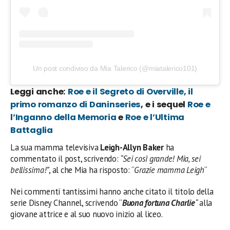
Un post condiviso da Mia Talerico (@miatalerico101)
Leggi anche:
Roe e il Segreto di Overville, il
primo romanzo di Daninseries
, e i sequel
Roe e
l’Inganno della Memoria
e
Roe e l’Ultima
Battaglia
La sua mamma televisiva
Leigh-Allyn Baker
ha
commentato il post, scrivendo:
“Sei così grande! Mia, sei
bellissima!”
, al che Mia ha risposto: “
Grazie mamma Leigh
“
Nei commenti tantissimi hanno anche citato il titolo della
serie Disney Channel, scrivendo “
Buona fortuna Charlie
“
alla
giovane attrice e al suo nuovo inizio al liceo.