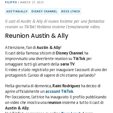
FILIPPO
| MARZO 27, 2023
AUSTIN&ALLY
DISNEY CHANNEL
ROSS LYNCH
Il cast di Austin & Ally di nuovo insieme per una fantastica
reunion su TikTok! Vediamo insieme l’emozionante video.
Reunion Austin & Ally
Attenzione, fan di
Austin & Ally
!
Il cast della famosa sitcom di
Disney Channel
ha
improvvisato una divertente reunion su
TikTok
per
omaggiare tutti gli amanti della
serie TV
.
Il video è stato registrato per inaugurare l’account di uno dei
protagonisti. Curiosi di sapere di chi stiamo parlando?
Nella giornata di domenica,
Raini Rodriguez
ha deciso di
aprire ufficialmente un
account
TikTok
.
Per l’occasione, l’attrice ha inaugurato il profilo pubblicando
un video che mostra una
reunion
insieme a tutto il cast di
Austin & Ally
.