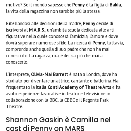
motivo? Se il mondo sapesse che
Penny
è la figlia di
Bakìa
,
la vita della ragazzina non sarebbe più la stessa.
Ribellandosi alle decisioni della madre,
Penny
decide di
iscriversi al
M.A.R.S.
, un’ambita scuola dedicata alle arti
figurative nella quale conoscerà l’amicizia, l’amore e dove
dovrà superare numerose sfide. La ricerca di
Penny
, tuttavia,
comprende anche quella di suo padre che non ha mai
conosciuto. La ragazza, ora, è decisa più che mai a
conoscerlo.
L’interprete,
Olivia-Mai Barrett
è nata a Londra, dove ha
studiato per diventare un’attrice, cantante e ballerina. Ha
frequentato la
Italia Conti Academy of Theatre Arts
e ha
avuto esperienze lavorative in teatro e televisione in
collaborazione con la BBC, la CBBC e il Regents Park
Theatre.
Shannon Gaskin è Camilla nel
cast di Penny on MARS