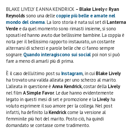
BLAKE LIVELY E ANNA KENDRICK
– Blake Lively
e
Ryan
Reynolds
sono una delle
coppie più belle e amate nel
mondo del cinema
. La loro storia è nata sul set di
Lanterna
Verde
e da quel momento sono rimasti insieme, si sono
sposati ed hanno avuto due bellissime bambine. La coppia è
nota per il bellissimo rapporto instaurato, un costante
alternarsi di scherzi e parole belle che ci fanno sempre
sognare.
Quando interagiscono sui social
poi non si può
fare a meno di amarli più di prima.
È il caso dell’ultimo post su
Instagram
, in cui
Blake Lively
ha trovato una valida alleata per uno scherzo al marito.
L’alleata in questione è
Anna Kendrick
, costar della
Lively
nel film
A Simple Favor
. Le due hanno evidentemente
legato in questi mesi di set e promozione e la
Lively
ha
voluto esprimere il suo amore per la collega. Nel post
infatti, ha definito la
Kendrick
come la versione al
femminile più hot del marito. Posto ciò, ha quindi
domandato se contasse come tradimento.