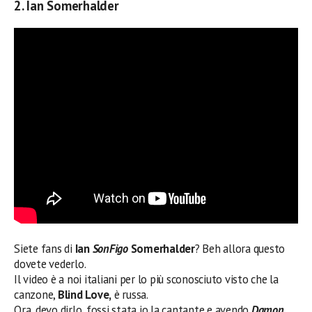
2. Ian Somerhalder
Siete fans di
Ian
SonFigo
Somerhalder
? Beh allora questo
dovete vederlo.
Il video è a noi italiani per lo più sconosciuto visto che la
canzone,
Blind Love,
è russa.
Ora, devo dirlo, fossi stata io la cantante e avendo
Damon