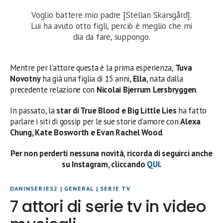
Voglio battere mio padre [Stellan Skarsgård].
Lui ha avuto otto figli, perciò è meglio che mi
dia da fare, suppongo.
Mentre per l’attore questa è la prima esperienza,
Tuva
Novotny
ha già una figlia di 15 anni,
Ella
, nata dalla
precedente relazione con
Nicolai Bjerrum Lersbryggen
.
In passato, la
star di True Blood e Big Little Lies
ha fatto
parlare i siti di gossip per le sue storie d’amore con
Alexa
Chung, Kate Bosworth e Evan Rachel Wood
.
Per non perderti nessuna novità, ricorda di seguirci anche
su Instagram, cliccando
QUI
.
DANINSERIES2
|
GENERAL
|
SERIE TV
7 attori di serie tv in video