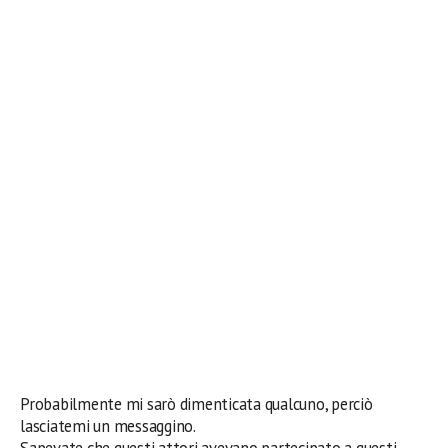
Probabilmente mi sarò dimenticata qualcuno, perciò
lasciatemi un messaggino.
Sapevate che questi attori avevano partecipato a questi