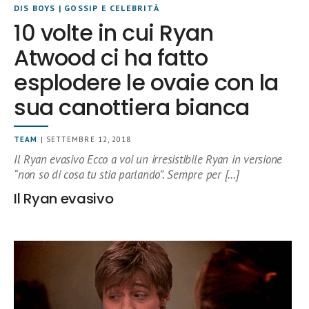
DIS BOYS
|
GOSSIP E CELEBRITÀ
10 volte in cui Ryan
Atwood ci ha fatto
esplodere le ovaie con la
sua canottiera bianca
TEAM
| SETTEMBRE 12, 2018
Il Ryan evasivo Ecco a voi un irresistibile Ryan in versione
“non so di cosa tu stia parlando”. Sempre per […]
Il Ryan evasivo