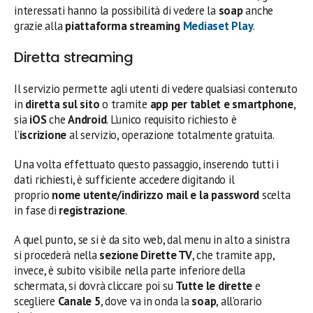
interessati hanno la possibilità di vedere la
soap
anche
grazie alla
piattaforma streaming
Mediaset Play
.
Diretta streaming
Il servizio permette agli utenti di vedere qualsiasi contenuto
in
diretta sul sito
o tramite
app per tablet e smartphone
,
sia
iOS
che
Android
. L’unico requisito richiesto è
l’
iscrizione
al servizio, operazione totalmente gratuita.
Una volta effettuato questo passaggio, inserendo tutti i
dati richiesti, è sufficiente accedere digitando il
proprio
nome utente/indirizzo mail e la password
scelta
in fase di
registrazione
.
A quel punto, se si è da sito web, dal menu in alto a sinistra
si procederà nella
sezione Dirette TV
, che tramite app,
invece, è subito visibile nella parte inferiore della
schermata, si dovrà cliccare poi su
Tutte le dirette
e
scegliere
Canale 5
, dove va in onda la
soap
, all’orario