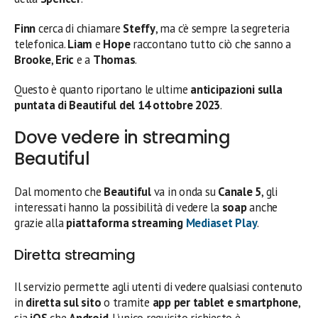
Finn
cerca di chiamare
Steffy
, ma c’è sempre la segreteria
telefonica.
Liam
e
Hope
raccontano tutto ciò che sanno a
Brooke
,
Eric
e a
Thomas
.
Questo è quanto riportano le ultime
anticipazioni sulla
puntata di Beautiful del 14 ottobre
2023
.
Dove vedere in streaming
Beautiful
Dal momento che
Beautiful
va in onda su
Canale 5
, gli
interessati hanno la possibilità di vedere la
soap
anche
grazie alla
piattaforma streaming
Mediaset Play
.
Diretta streaming
Il servizio permette agli utenti di vedere qualsiasi contenuto
in
diretta sul sito
o tramite
app per tablet e smartphone
,
sia
iOS
che
Android
. L’unico requisito richiesto è