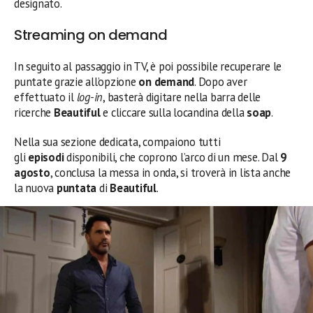
designato.
Streaming on demand
In seguito al passaggio in TV, è poi possibile recuperare le
puntate grazie all’opzione
on demand
. Dopo aver
effettuato il
log-in
, basterà digitare nella barra delle
ricerche
Beautiful
e cliccare sulla locandina della
soap
.
Nella sua sezione dedicata, compaiono tutti
gli
episodi
disponibili, che coprono l’arco di un mese. Dal
9
agosto
, conclusa la messa in onda, si troverà in lista anche
la nuova
puntata
di
Beautiful
.