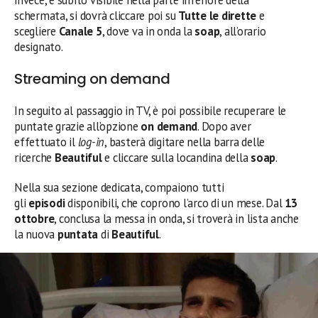
invece, è subito visibile nella parte inferiore della
schermata, si dovrà cliccare poi su
Tutte le dirette
e
scegliere
Canale 5
, dove va in onda la
soap
, all’orario
designato.
Streaming on demand
In seguito al passaggio in TV, è poi possibile recuperare le
puntate grazie all’opzione
on demand
. Dopo aver
effettuato il
log-in
, basterà digitare nella barra delle
ricerche
Beautiful
e cliccare sulla locandina della
soap
.
Nella sua sezione dedicata, compaiono tutti
gli
episodi
disponibili, che coprono l’arco di un mese. Dal
13
ottobre
, conclusa la messa in onda, si troverà in lista anche
la nuova
puntata
di
Beautiful
.