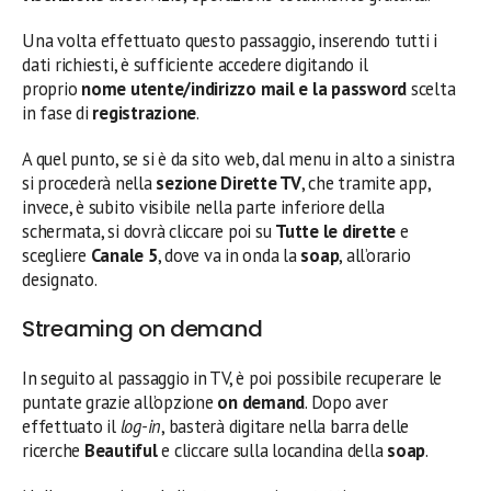
Una volta effettuato questo passaggio, inserendo tutti i
dati richiesti, è sufficiente accedere digitando il
proprio
nome utente/indirizzo mail e la password
scelta
in fase di
registrazione
.
A quel punto, se si è da sito web, dal menu in alto a sinistra
si procederà nella
sezione Dirette TV
, che tramite app,
invece, è subito visibile nella parte inferiore della
schermata, si dovrà cliccare poi su
Tutte le dirette
e
scegliere
Canale 5
, dove va in onda la
soap
, all’orario
designato.
Streaming on demand
In seguito al passaggio in TV, è poi possibile recuperare le
puntate grazie all’opzione
on demand
. Dopo aver
effettuato il
log-in
, basterà digitare nella barra delle
ricerche
Beautiful
e cliccare sulla locandina della
soap
.