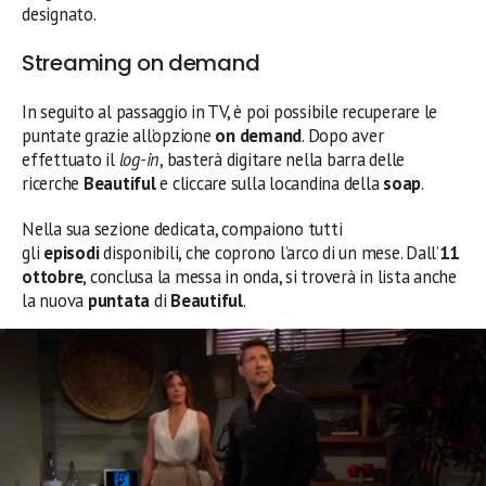
designato.
Streaming on demand
In seguito al passaggio in TV, è poi possibile recuperare le
puntate grazie all’opzione
on demand
. Dopo aver
effettuato il
log-in
, basterà digitare nella barra delle
ricerche
Beautiful
e cliccare sulla locandina della
soap
.
Nella sua sezione dedicata, compaiono tutti
gli
episodi
disponibili, che coprono l’arco di un mese. Dall’
11
ottobre
, conclusa la messa in onda, si troverà in lista anche
la nuova
puntata
di
Beautiful
.