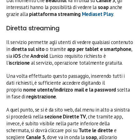
Dal momento che
Beautiful
va in onda su
Canale 5
, gli
interessati hanno la possibilità di vedere la
soap
anche
grazie alla
piattaforma streaming
Mediaset Play
.
Diretta streaming
Il servizio permette agli utenti di vedere qualsiasi contenuto
in
diretta sul sito
o tramite
app per tablet e smartphone
,
sia
iOS
che
Android
. L’unico requisito richiesto è
l’
iscrizione
al servizio, operazione totalmente gratuita.
Una volta effettuato questo passaggio, inserendo tutti i
dati richiesti, è sufficiente accedere digitando il
proprio
nome utente/indirizzo mail e la password
scelta
in fase di
registrazione
.
A quel punto, se si è da sito web, dal menu in alto a sinistra
si procederà nella
sezione Dirette TV
, che tramite app,
invece, è subito visibile nella parte inferiore della
schermata, si dovrà cliccare poi su
Tutte le dirette
e
scegliere
Canale 5
, dove va in onda la
soap
, all’orario