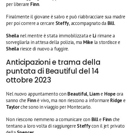
per liberare
Finn
.
Finalmente il giovane è salvo e può riabbracciare sua madre
per poi correre a cercare
Steffy
, accompagnato da
Bill
.
Sheila
nel mentre è stata immobilizzata e
Li
rimane a
sorvegliarla in attesa della polizia, ma
Mike
la stordisce e
Sheila
riesce di nuovo a fuggire.
Anticipazioni e trama della
puntata di Beautiful del 14
ottobre 2023
Nel nuovo appuntamento con
Beautiful
,
Liam
e
Hope
ora
sanno che
Finn
è vivo, ma non riescono a informare
Ridge
e
Taylor
che sono in viaggio per Montecarlo.
Non riescono nemmeno a comunicare con
Bill
e
Finn
che
tentano a loro volta di raggiungere
Steffy
con il jet privato
della
Spencer
.