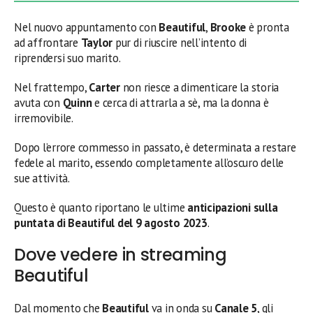
Nel nuovo appuntamento con
Beautiful
,
Brooke
è pronta
ad affrontare
Taylor
pur di riuscire nell’intento di
riprendersi suo marito.
Nel frattempo,
Carter
non riesce a dimenticare la storia
avuta con
Quinn
e cerca di attrarla a sè, ma la donna è
irremovibile.
Dopo l’errore commesso in passato, è determinata a restare
fedele al marito, essendo completamente all’oscuro delle
sue attività.
Questo è quanto riportano le ultime
anticipazioni sulla
puntata di Beautiful del 9 agosto
2023
.
Dove vedere in streaming
Beautiful
Dal momento che
Beautiful
va in onda su
Canale 5
, gli