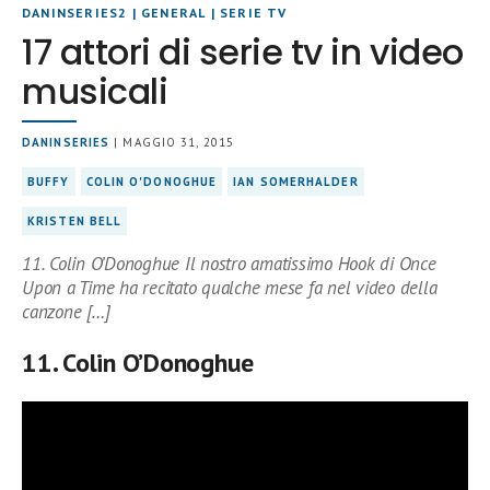
DANINSERIES2
|
GENERAL
|
SERIE TV
17 attori di serie tv in video
musicali
DANINSERIES
| MAGGIO 31, 2015
BUFFY
COLIN O'DONOGHUE
IAN SOMERHALDER
KRISTEN BELL
11. Colin O’Donoghue Il nostro amatissimo Hook di Once
Upon a Time ha recitato qualche mese fa nel video della
canzone […]
11. Colin O’Donoghue