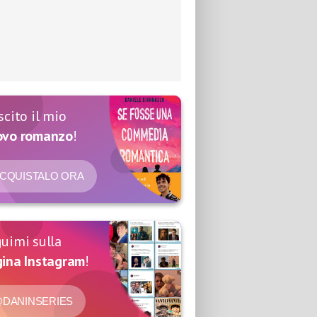
scito il mio
ovo romanzo
!
CQUISTALO ORA
uimi sulla
ina Instagram
!
DANINSERIES