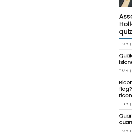
Ass
Holl
quiz
TEAM |
Qual
Islan
TEAM |
Rico
flag?
ricon
TEAM |
Quant
quan
TEAM |