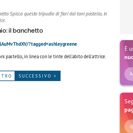
to Spicca questo tripudio di fiori dai toni pastello, in
ice.
o: il banchetto
BlAuMvThdXV/?tagged=ashleygreene
È u
ni pastello, in linea con le tinte dell’abito dell’attrice.
nu
A
ETRO
SUCCESSIVO >
Seg
pag
@