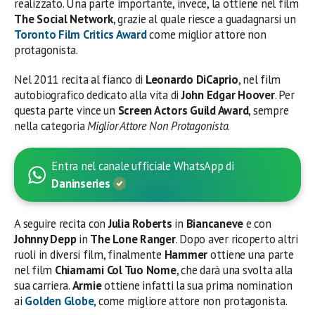
realizzato. Una parte importante, invece, la ottiene nel film
The Social Network
, grazie al quale riesce a guadagnarsi un
Toronto Film Critics Award
come miglior attore non
protagonista.
Nel 2011 recita al fianco di
Leonardo DiCaprio
, nel film
autobiografico dedicato alla vita di
John Edgar Hoover
. Per
questa parte vince un
Screen Actors Guild Award
, sempre
nella categoria
Miglior Attore Non Protagonista
.
Entra nel canale ufficiale WhatsApp di
Daninseries
A seguire recita con
Julia Roberts
in
Biancaneve
e con
Johnny Depp
in
The Lone Ranger
. Dopo aver ricoperto altri
ruoli in diversi film, finalmente
Hammer
ottiene una parte
nel film
Chiamami Col Tuo Nome
, che darà una svolta alla
sua carriera.
Armie
ottiene infatti la sua prima nomination
ai
Golden Globe
, come migliore attore non protagonista.