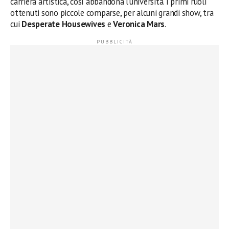
carriera artistica, così abbandona l’università. I primi ruoli
ottenuti sono piccole comparse, per alcuni grandi show, tra
cui
Desperate Housewives
e
Veronica Mars
.