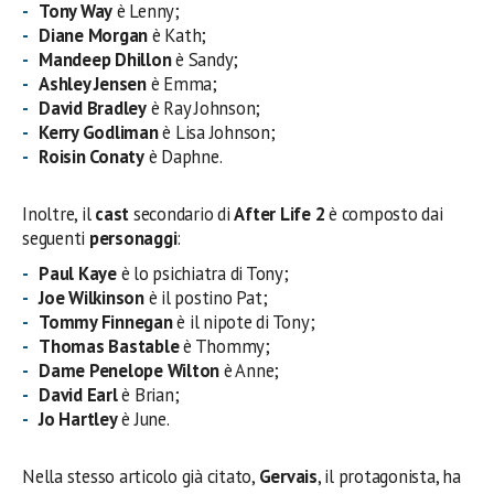
Tony Way
è Lenny;
Diane Morgan
è Kath;
Mandeep Dhillon
è Sandy;
Ashley Jensen
è Emma;
David Bradley
è Ray Johnson;
Kerry Godliman
è Lisa Johnson;
Roisin Conaty
è Daphne.
Inoltre, il
cast
secondario di
After Life 2
è composto dai
seguenti
personaggi
:
Paul Kaye
è lo psichiatra di Tony;
Joe Wilkinson
è il postino Pat;
Tommy Finnegan
è il nipote di Tony;
Thomas Bastable
è Thommy;
Dame Penelope Wilton
è Anne;
David Earl
è Brian;
Jo Hartley
è June.
Nella stesso articolo già citato,
Gervais
, il protagonista, ha