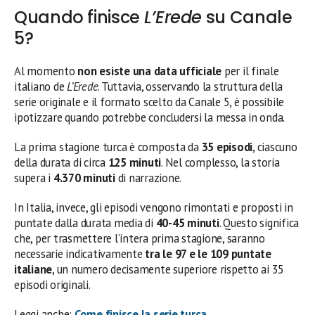
Quando finisce
L’Erede
su Canale
5?
Al momento
non esiste una data ufficiale
per il finale
italiano de
L’Erede
. Tuttavia, osservando la struttura della
serie originale e il formato scelto da Canale 5, è possibile
ipotizzare quando potrebbe concludersi la messa in onda.
La prima stagione turca è composta da
35 episodi
, ciascuno
della durata di circa
125 minuti
. Nel complesso, la storia
supera i
4.370 minuti
di narrazione.
In Italia, invece, gli episodi vengono rimontati e proposti in
puntate dalla durata media di
40-45 minuti
. Questo significa
che, per trasmettere l’intera prima stagione, saranno
necessarie indicativamente
tra le 97 e le 109 puntate
italiane
, un numero decisamente superiore rispetto ai 35
episodi originali.
Leggi anche:
Come finisce la serie turca