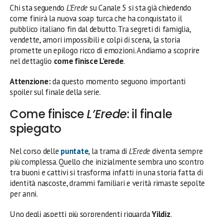
Chi sta seguendo
L’Erede
su Canale 5 si sta già chiedendo
come finirà la nuova soap turca che ha conquistato il
pubblico italiano fin dal debutto. Tra segreti di famiglia,
vendette, amori impossibili e colpi di scena, la storia
promette un epilogo ricco di emozioni. Andiamo a scoprire
nel dettaglio
come finisce L’erede
.
Attenzione:
da questo momento seguono importanti
spoiler sul finale della serie.
Come finisce
L’Erede
: il finale
spiegato
Nel corso delle
puntate
, la trama di
L’Erede
diventa sempre
più complessa. Quello che inizialmente sembra uno scontro
tra buoni e cattivi si trasforma infatti in una storia fatta di
identità nascoste, drammi familiari e verità rimaste sepolte
per anni.
Uno degli aspetti più sorprendenti riguarda
Yildiz
.